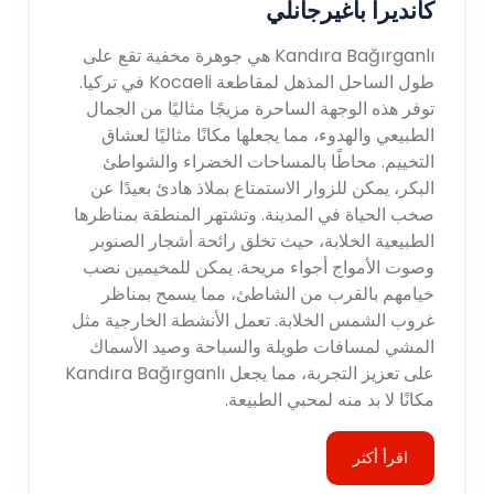
كانديرا باغيرجانلي
Kandıra Bağırganlı هي جوهرة مخفية تقع على
طول الساحل المذهل لمقاطعة Kocaeli في تركيا.
توفر هذه الوجهة الساحرة مزيجًا مثاليًا من الجمال
الطبيعي والهدوء، مما يجعلها مكانًا مثاليًا لعشاق
التخييم. محاطًا بالمساحات الخضراء والشواطئ
البكر، يمكن للزوار الاستمتاع بملاذ هادئ بعيدًا عن
صخب الحياة في المدينة. وتشتهر المنطقة بمناظرها
الطبيعية الخلابة، حيث تخلق رائحة أشجار الصنوبر
وصوت الأمواج أجواء مريحة. يمكن للمخيمين نصب
خيامهم بالقرب من الشاطئ، مما يسمح بمناظر
غروب الشمس الخلابة. تعمل الأنشطة الخارجية مثل
المشي لمسافات طويلة والسباحة وصيد الأسماك
على تعزيز التجربة، مما يجعل Kandıra Bağırganlı
مكانًا لا بد منه لمحبي الطبيعة.
اقرأ أكثر