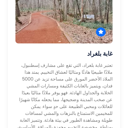
غابة بلغراد
تعتبر غابة بلغراد، التي تقع على مشارف إسطنبول،
ملاذًا طبيعيًا هادئًا ومثاليًا لعشاق التخييم. يمتد هذا
الملاذ الأخضر المورق على مساحة تزيد عن 5000
فدان، ويتميز بالغابات الكثيفة ومسارات المشي
الخلابة والجداول الهادئة. فهو يوفر ملاذًا مثاليًا بعيدًا
عن صخب المدينة وضجيجها، مما يجعله مكانًا شهيرًا
للعائلات ومحبي الطبيعة على حدٍ سواء. يمكن
للمخيمين الاستمتاع بالنزهات والمشي لمسافات
طويلة ومشاهدة الطيور في بيئة هادئة. وتتميز الغابة
بمناطق مخصصة للتخييم مجهزة بالمرافق الأساسية،