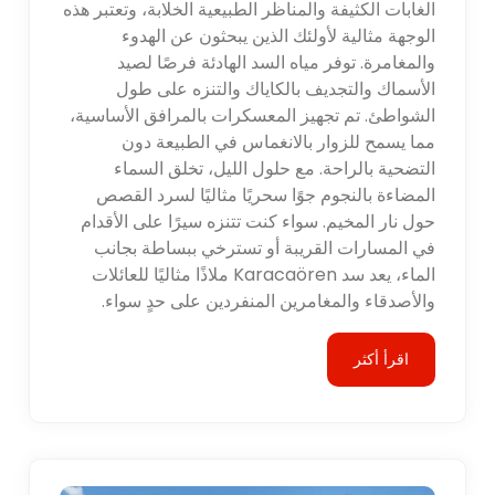
الغابات الكثيفة والمناظر الطبيعية الخلابة، وتعتبر هذه
الوجهة مثالية لأولئك الذين يبحثون عن الهدوء
والمغامرة. توفر مياه السد الهادئة فرصًا لصيد
الأسماك والتجديف بالكاياك والتنزه على طول
الشواطئ. تم تجهيز المعسكرات بالمرافق الأساسية،
مما يسمح للزوار بالانغماس في الطبيعة دون
التضحية بالراحة. مع حلول الليل، تخلق السماء
المضاءة بالنجوم جوًا سحريًا مثاليًا لسرد القصص
حول نار المخيم. سواء كنت تتنزه سيرًا على الأقدام
في المسارات القريبة أو تسترخي ببساطة بجانب
الماء، يعد سد Karacaören ملاذًا مثاليًا للعائلات
والأصدقاء والمغامرين المنفردين على حدٍ سواء.
اقرأ أكثر