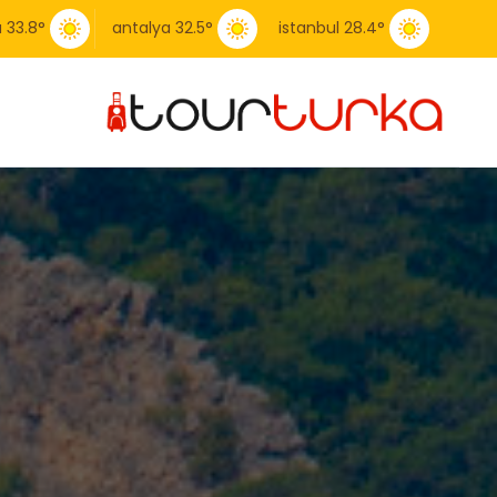
a
33.8
°
antalya
32.5
°
istanbul
28.4
°