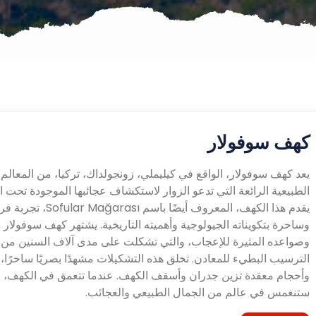
كهف سوفولار
يعد كهف سوفولار، الواقع في كيليملي، زونجولداك، تركيا، من المعالم
الطبيعية الرائعة التي تدعو الزوار لاستكشاف عجائبها الموجودة تحت ا
يقدم هذا الكهف، المعروف أيضًا باسم ular Mağarası
وساحرة بتكويناته الجيولوجية وأهميته التاريخية. يشتهر كهف سوفولار 
وصواعده المثيرة للإعجاب، والتي تشكلت على مدى آلاف السنين من 
الترسيب البطيء للمعادن. تخلق هذه التشكيلات مشهدًا بصريًا ساحرًا،
وأحجام معقدة تزين جدران وأسقف الكهف. عندما تتعمق في الكهف،
ستنغمس في عالم من الجمال الطبيعي والعجائب.