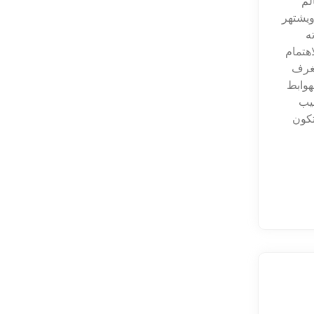
لم
ويشتهر
ه
اهتمام
لغرف
هوابط
سيب
تكون