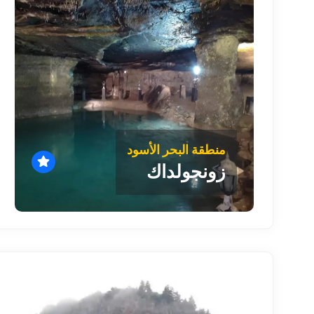
منطقة البحر الأسود
زونجولداك