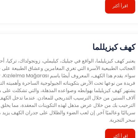
اقرأ أكثر
كهف كيزيللما
يعتبر كهف كيزيليلما، الواقع في جيليك، كيليملي، زونجولداك، تركيا، أح
العجائب الطبيعية الآسرة التي تغري المغامرين وعشاق الطبيعة على 
سواء. يقدم هذا
فريدة من نوعها تحت الأرض بتكويناته الجيولوجية الساحرة وأهميته التا
يشتهر كهف كيزيليلما بهوابطه وصواعده المذهلة، والتي تشكلت على 
آلاف السنين من خلال الترسيب التدريجي للمعادن. عندما تدخل الكهف
الترحيب بك من خلال عرض مذهل لهذه التكوينات المعقدة، مما يخلق ج
سرياليًا وعالميًا آخر. إن لعب الضوء والظلال على جدران الكهف يزيد 
سحر التجربة.
اقرأ أكثر