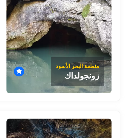
منطقة البحر الأسود
زونجولداك