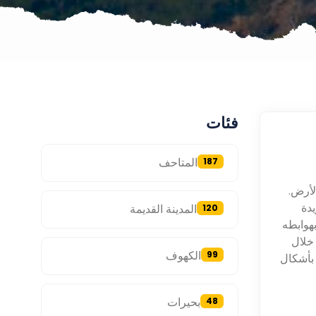
فئات
المتاحف
187
لأرض.
Sof، تجربة فريدة
المدينة القديمة
120
بهوابطه
خلال
الكهوف
99
 بأشكال
بحيرات
48