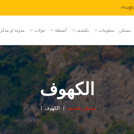
mugl
مسكن
معلومات
يكتشف
أنشطة
جولات
مدونة او مذكر
الكهوف
مسكن
يكتشف
الكهوف