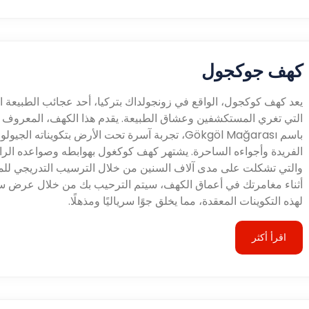
كهف جوكجول
يعد كهف كوكجول، الواقع في زونجولداك بتركيا، أحد عجائب الطبيعة 
التي تغري المستكشفين وعشاق الطبيعة. يقدم هذا الكهف، المعروف أي
باسم Gökgöl Mağarası، تجربة آسرة تحت الأرض بتكويناته الجيو
الفريدة وأجواءه الساحرة. يشتهر كهف كوكغول بهوابطه وصواعده الرائ
والتي تشكلت على مدى آلاف السنين من خلال الترسيب التدريجي للم
أثناء مغامرتك في أعماق الكهف، سيتم الترحيب بك من خلال عرض س
لهذه التكوينات المعقدة، مما يخلق جوًا سرياليًا ومذهلًا.
اقرأ أكثر