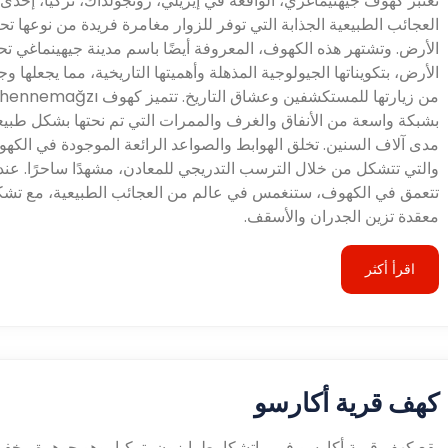
تعتبر كهوف جيهنيماغزي، الواقعة في إيريلي، زونجولداك، تركيا، إحدى
العجائب الطبيعية الجذابة التي توفر للزوار مغامرة فريدة من نوعها ت
الأرض. وتشتهر هذه الكهوف، المعروفة أيضًا باسم مدينة جيهينماغي ت
الأرض، بتكويناتها الجيولوجية المذهلة وأهميتها التاريخية، مما يجعلها وجه
من زيارتها للمستكشفين وعشاق التاريخ. تتميز كهوف ı
بشبكة واسعة من الأنفاق والغرف والممرات التي تم نحتها بشكل طبي
مدى آلاف السنين. تخلق الهوابط والصواعد الرائعة الموجودة في الكه
والتي تتشكل من خلال الترسب التدريجي للمعادن، مشهدًا ساحرًا. عند
تتعمق في الكهوف، ستنغمس في عالم من العجائب الطبيعية، مع تشك
معقدة تزين الجدران والأسقف.
اقرأ أكثر
كهف قرية أكارسو
يقع كهف قرية أكارسو في ماتشكا، طرابزون، تركيا، وهو جوهرة مخفية