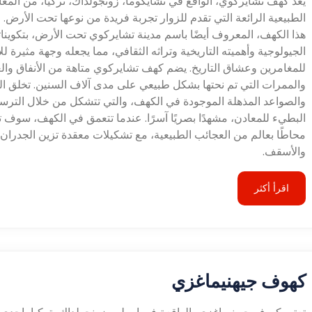
يعد كهف تشايركوي، الواقع في تشايكوما، زونجولداك، تركيا، من المعا
الطبيعية الرائعة التي تقدم للزوار تجربة فريدة من نوعها تحت الأرض. 
هذا الكهف، المعروف أيضًا باسم مدينة تشايركوي تحت الأرض، بتكوينات
الجيولوجية وأهميته التاريخية وتراثه الثقافي، مما يجعله وجهة مثيرة لل
للمغامرين وعشاق التاريخ. يضم كهف تشايركوي متاهة من الأنفاق وا
والممرات التي تم نحتها بشكل طبيعي على مدى آلاف السنين. تخلق ال
والصواعد المذهلة الموجودة في الكهف، والتي تتشكل من خلال التر
البطيء للمعادن، مشهدًا بصريًا آسرًا. عندما تتعمق في الكهف، سوف 
محاطًا بعالم من العجائب الطبيعية، مع تشكيلات معقدة تزين الجدران
والأسقف.
اقرأ أكثر
كهوف جيهنيماغزي