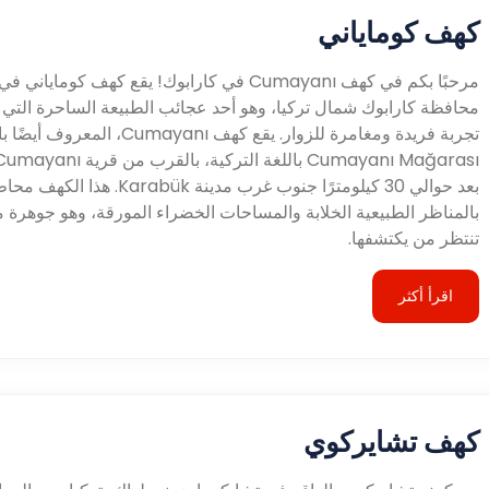
كهف كوماياني
مرحبًا بكم في كهف Cumayanı في كارابوك! يقع كهف كوماياني في
محافظة كارابوك شمال تركيا، وهو أحد عجائب الطبيعة الساحرة التي 
تجربة فريدة ومغامرة للزوار. يقع كهف Cumayanı، المعرو
بعد حوالي 30 كيلومترًا جنوب غرب مدينة Karabük. هذا الكهف 
بالمناظر الطبيعية الخلابة والمساحات الخضراء المورقة، وهو جوهرة 
تنتظر من يكتشفها.
اقرأ أكثر
كهف تشايركوي