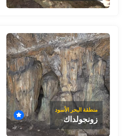
منطقة البحر الأسود
زونجولداك