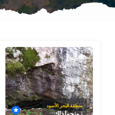
منطقة البحر الأسود
زونجولداك