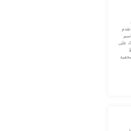
تقدم
ف أيضًا باسم
Cumayanı Mağarası باللغة التركية، بالقرب من قرية Cumayanı، على
محاط
مخفية