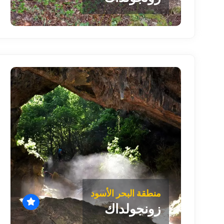
منطقة البحر الأسود
زونجولداك