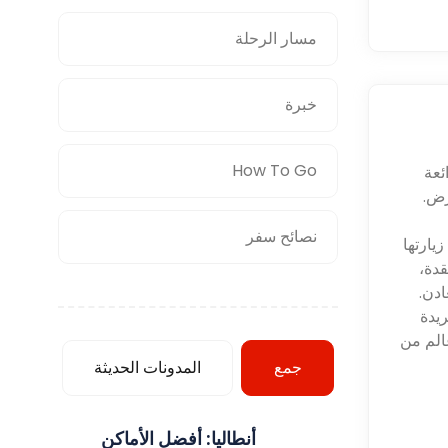
مسار الرحلة
خبرة
How To Go
ئعة
رض.
نصائح سفر
يارتها
قدة،
دن.
ريدة
الم من
جمع
المدونات الحديثة
أنطاليا: أفضل الأماكن