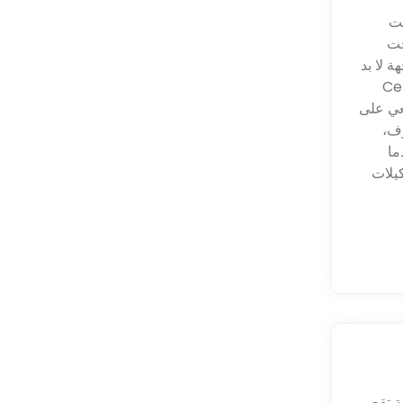
حت
حت
ة لا بد
Cehennemağz
عي على
وف،
ما
يلات
 تقع