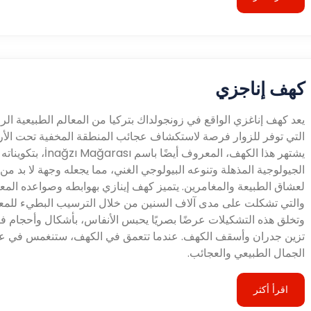
كهف إناجزي
يعد كهف إناغزي الواقع في زونجولداك بتركيا من المعالم الطبيعية الرا
التي توفر للزوار فرصة لاستكشاف عجائب المنطقة المخفية تحت الأ
يشتهر هذا الكهف، المعروف أيضًا باسم İnağzı Mağarası، بتكويناته
الجيولوجية المذهلة وتنوعه البيولوجي الغني، مما يجعله وجهة لا بد من ز
لعشاق الطبيعة والمغامرين. يتميز كهف إينازي بهوابطه وصواعده المع
والتي تشكلت على مدى آلاف السنين من خلال الترسيب البطيء للمعا
وتخلق هذه التشكيلات عرضًا بصريًا يحبس الأنفاس، بأشكال وأحجام ف
تزين جدران وأسقف الكهف. عندما تتعمق في الكهف، ستنغمس في ع
الجمال الطبيعي والعجائب.
اقرأ أكثر