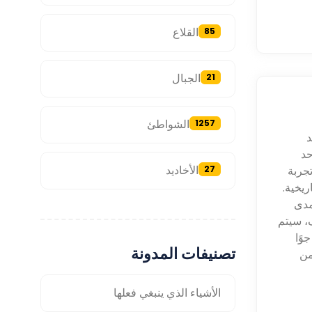
القلاع
85
الجبال
21
الشواطئ
1257
د
حد
الأخاديد
 الكهف، المعروف أيضًا باسم Kızılelma Mağarası، تجربة
27
ريخية.
مدى
، سيتم
وًا
تصنيفات المدونة
من
الأشياء الذي ينبغي فعلها