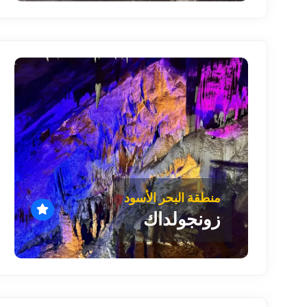
منطقة البحر الأسود
زونجولداك