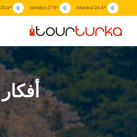
23.4
°
antalya
27.6
°
istanbul
24.4
°
أفكار السفر p