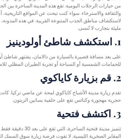
من خيارات الرحلات اليومية. تقع هذه المدينة الساحرة بين الجب
والثقافة والاسترخاء. سواء كنت تبحث عن المواقع التاريخية، أو 
لاستكشاف مناطق الجذب المتنوعة القريبة. في هذه المدونة،
مليئة بتجارب لا تُنسى.
1. استكشف شاطئ أولودينيز
على بعد مسافة قصيرة بالسيارة من دالامان، يشتهر شاطئ أولودين
للحمامات الشمسية أو السباحة أو تجربة الطيران المظلي للاست
2. قم بزيارة كاياكوي
تقدم زيارة مدينة الأشباح كاياكوي لمحة عن ماضي تركيا. كانت 
حجرية مهجورة وكنائس تقع على خلفية بساتين الزيتون.
3. اكتشف فتحية
تتميز مدينة فتحية ا
المقابر الصخرية الليسية. لا تفوت فرصة زيارة سوق السمك ال