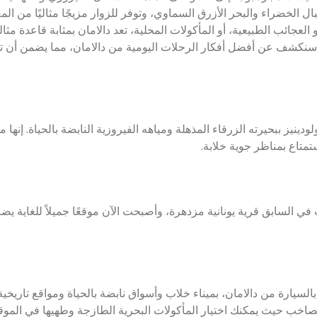
ال الخضراء والبحر الأزرق السماوي، وتوفر للزوار مزيجًا مثاليًا من الم
العجائب الطبيعية، أو المأكولات المحلية، تعد دالامان بمثابة قاعدة مثال
 سنكشف عن أفضل أفكار الرحلات اليومية من دالامان، مما يضمن أن ت
يز ببحيرته الزرقاء المذهلة ومياهه الفيروزية النابضة بالحياة. إنها مث
متاع بمناظر جوية خلابة.
في السابق قرية يونانية مزدهرة، وأصبحت الآن موقعًا جميلاً للغاية يض
لساحرة، التي تقع على بعد 30 دقيقة فقط بالسيارة من دالامان، بميناء خلاب وأسواق نابضة بالحياة ومواقع تاري
صاخب حيث يمكنك اختيار المأكولات البحرية الطازجة وطهيها في الموق