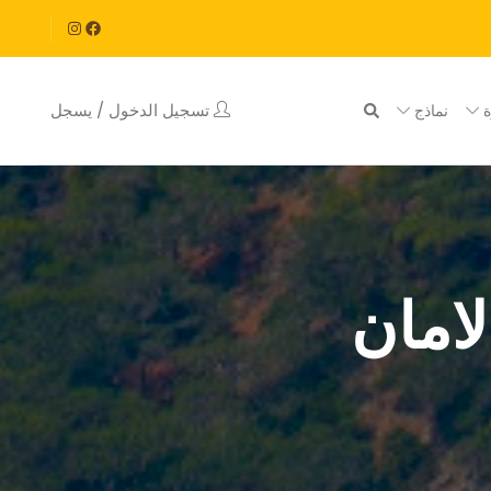
تسجيل الدخول / يسجل
ة
نماذج