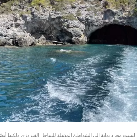
، ليست مجرد بوابة إلى الشواطئ المذهلة للساحل الفيروزي ولكنها أيضًا