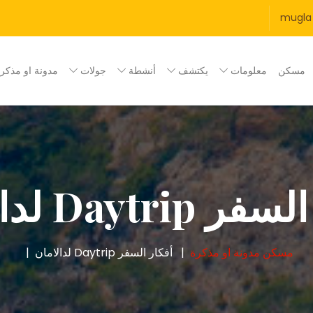
mugla
مسكن
معلومات
يكتشف
أنشطة
جولات
مدونة او مذكر
Daytri لدالامان
مسكن
مدونة او مذكرة
أفكار السفر Daytrip لدالامان