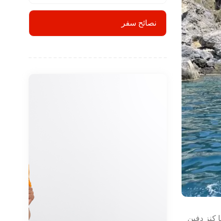
نصائح سفر
 كنز دفين