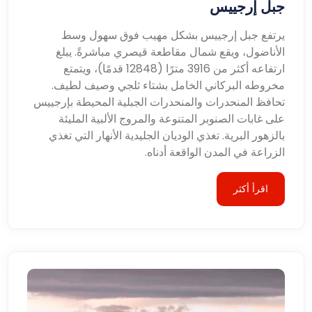
جبل إرجييس
يرتفع جبل إرجييس بشكل مهيب فوق سهول وسط
الأناضول، ويقع شمال مقاطعة قيصري مباشرةً. يبلغ
ارتفاعه أكثر من 3916 مترًا (12848 قدمًا)، ويتمتع
مخروطه البركاني الخامل بشتاء ثلجي وصيف لطيف.
تحافظ المنحدرات والمنحدرات الجبلية المحيطة بإرجييس
على غابات الصنوبر المتنوعة والمروج الألبية المليئة
بالزهور البرية. تغذي الوديان الجليدية الأنهار التي تغذي
الزراعة في المدن الواقعة أدناه.
اقرأ أكثر