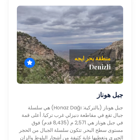
منطقة بحر ايجه
Denizli
جبل هوناز
جبل هوناز (بالتركية: Honaz Dağı) هي سلسلة
جبال تقع في مقاطعة دنيزلي غرب تركيا. أعلى قمة
في جبل هوناز هي 2,571 م (8,435 قدم) فوق
مستوى سطح البحر. تتكون سلسلة الجبال من الحجر
الجيري وتغطيها غابة كثيفة من أشجار البلوط والزان