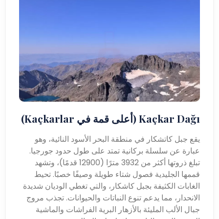
Kaçkar Dağı (أعلى قمة في Kaçkarlar)
يقع جبل كاتشكار في منطقة البحر الأسود النائية، وهو
عبارة عن سلسلة بركانية تمتد على طول حدود جورجيا.
تبلغ ذروتها أكثر من 3932 مترًا (12900 قدمًا)، وتشهد
قممها الجليدية فصول شتاء طويلة وصيفًا خصبًا. تحيط
الغابات الكثيفة بجبل كاشكار، والتي تغطي الوديان شديدة
الانحدار، مما يدعم تنوع النباتات والحيوانات. تجذب مروج
جبال الألب المليئة بالأزهار البرية الفراشات والماشية