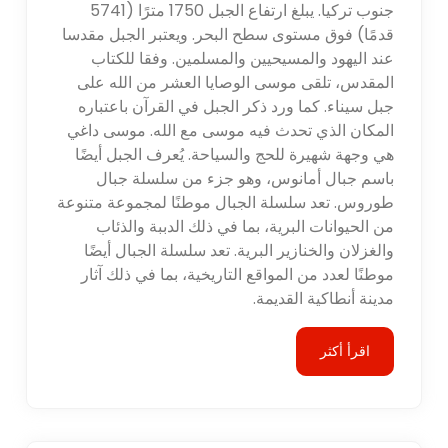
جنوب تركيا. يبلغ ارتفاع الجبل 1750 مترًا (5741
قدمًا) فوق مستوى سطح البحر. ويعتبر الجبل مقدسا
عند اليهود والمسيحيين والمسلمين. وفقا للكتاب
المقدس، تلقى موسى الوصايا العشر من الله على
جبل سيناء. كما ورد ذكر الجبل في القرآن باعتباره
المكان الذي تحدث فيه موسى مع الله. موسى داغي
هي وجهة شهيرة للحج والسياحة. يُعرف الجبل أيضًا
باسم جبال أمانوس، وهو جزء من سلسلة جبال
طوروس. تعد سلسلة الجبال موطنًا لمجموعة متنوعة
من الحيوانات البرية، بما في ذلك الدببة والذئاب
والغزلان والخنازير البرية. تعد سلسلة الجبال أيضًا
موطنًا لعدد من المواقع التاريخية، بما في ذلك آثار
مدينة أنطاكية القديمة.
اقرأ أكثر