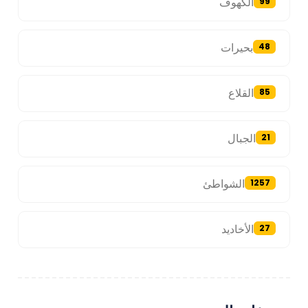
الكهوف
99
بحيرات
48
القلاع
85
الجبال
21
الشواطئ
1257
الأخاديد
27