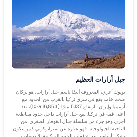
جبل أرارات العظيم
بويوك أغري، المعروف أيضًا باسم جبل أرارات، هو بركان
ضخم خامد يقع في شرق تركيا بالقرب من الحدود مع
أرمينيا وإيران. بارتفاع 5,137 مترًا (16,854 قدمًا)، تعد
أعلى قمة في تركيا. يقع جبل أرارات داخل حدود مقاطعة
أجري وهو جزء من سلسلة جبال القوقاز الصغرى. من
الناحية الجيولوجية، فهو عبارة عن ستراتوكوني كبير يتكون
بشكل أساسي من تدفقات الحمم البركانية الأنديسايت