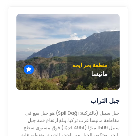
منطقة بحر ايجه
مانيسا
جبل التراب
جبل سبيل (بالتركية: Spil Dağı) هو جبل يقع في
مقاطعة مانيسا غرب تركيا. يبلغ ارتفاع قمة جبل
سبيل 1509 مترًا (4951 قدمًا) فوق مستوى سطح
البحر. ويتكون الجبل من الحجر الجيري وتغطيه غابة