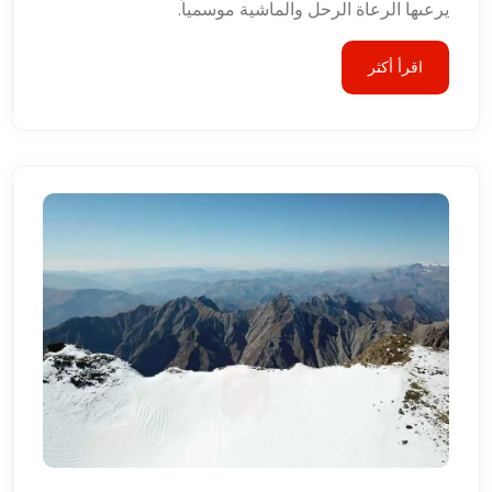
يرعىها الرعاة الرحل والماشية موسمياً.
اقرأ أكثر