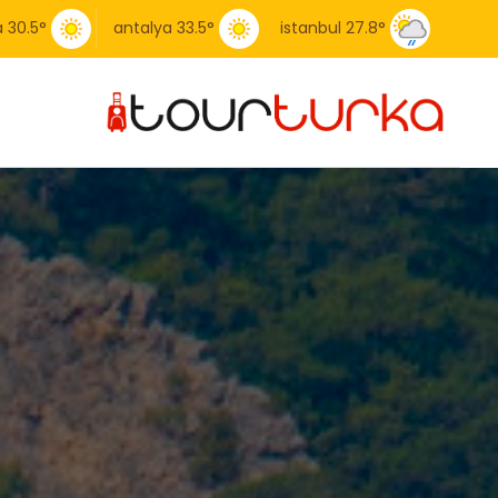
a
30.5
°
antalya
33.5
°
istanbul
27.8
°