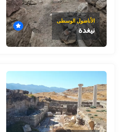
الأناضول الوسطى
نيغدة