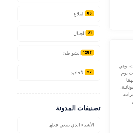
القلاع
85
الجبال
21
الشواطئ
1257
ت، وهي
الأخاديد
ت يوم
27
مًا
نانية،
رات.
تصنيفات المدونة
الأشياء الذي ينبغي فعلها