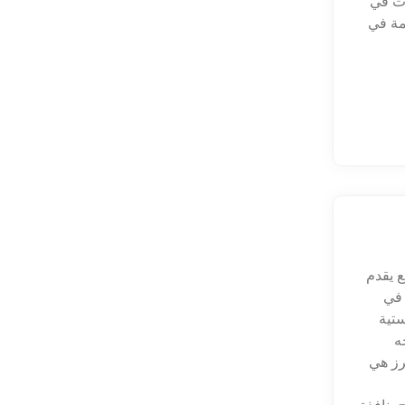
رت في
همة في
ع يقدم
 في
ستية
ه
برز هي