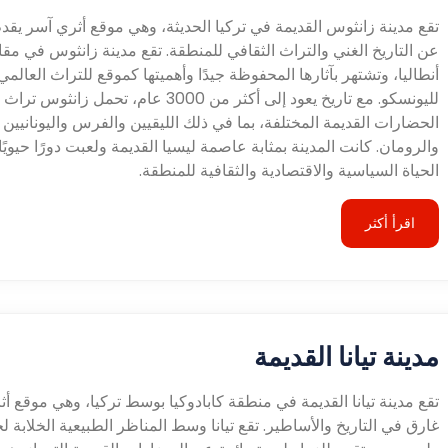
تقع مدينة زانثوس القديمة في تركيا الحديثة، وهي موقع أثري آسر يقد
عن التاريخ الغني والتراث الثقافي للمنطقة. تقع مدينة زانثوس في مق
أنطاليا، وتشتهر بآثارها المحفوظة جيدًا وأهميتها كموقع للتراث العالمي
لليونسكو. مع تاريخ يعود إلى أكثر من 3000 عام، تحمل زانثوس تراث
الحضارات القديمة المختلفة، بما في ذلك الليقيين والفرس واليونانيين
والرومان. كانت المدينة بمثابة عاصمة ليسيا القديمة ولعبت دورًا حيويً
الحياة السياسية والاقتصادية والثقافية للمنطقة.
اقرأ أكثر
مدينة تيانا القديمة
تقع مدينة تيانا القديمة في منطقة كابادوكيا بوسط تركيا، وهي موقع أ
غارق في التاريخ والأساطير. تقع تيانا وسط المناظر الطبيعية الخلابة ل