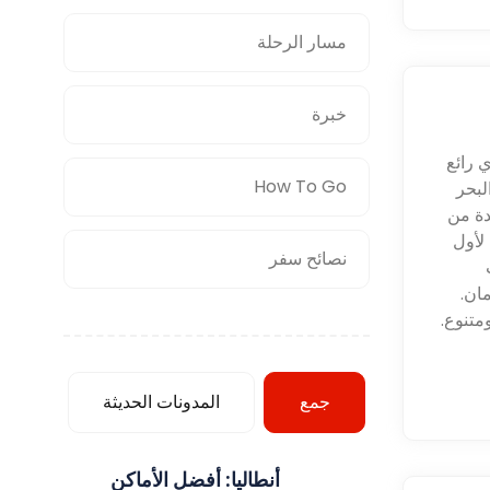
مسار الرحلة
خبرة
 رائع
How To Go
لبحر
 يجعلها واحدة من
 لأول
نصائح سفر
مان.
متنوع.
جمع
المدونات الحديثة
أنطاليا: أفضل الأماكن