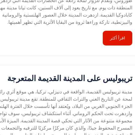
طوروس، وتقدم للزوار لمحة رائعة عن الحضارات القديمة التي ازده
المنطقة ذات يوم. مع تاريخ يعود إلى آلاف السنين، كانت تيانا مدينة م
كابادوكيا القديمة. ازدهرت المدينة خلال العصور الهلنستية والرومانية
والبيزنطية، تاركة وراءها ثروة من البقايا الأثرية التي تظهر أهميتها.
اقرأ أكثر
تريبوليس على المدينة القديمة المتعرجة
مدينة تريبوليس القديمة، الواقعة في دنيزلي، تركيا، هي موقع أثري رائ
لمحة عن التاريخ الغني والتراث الثقافي للمنطقة. تقع مدينة تريبوليس
الجزء الجنوبي الغربي من البلاد، ويُعتقد أنها تأسست خلال الفترة الهلن
وازدهرت تحت الحكم الروماني. أثناء استكشاف تريبوليس، سوف تواج
مجموعة متنوعة من الآثار التي تحكي قصة المدينة القديمة. الميزة الأ
المسرح المحفوظ جيدًا، والذي كان مركزًا مركزيًا للترفيه والتجمعات