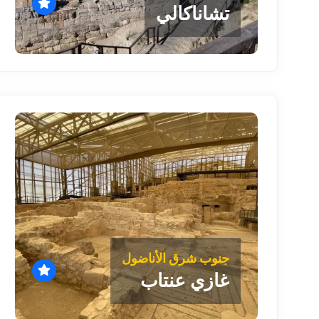
تشاناكالي
جنوب شرق الأناضول
غازي عنتاب