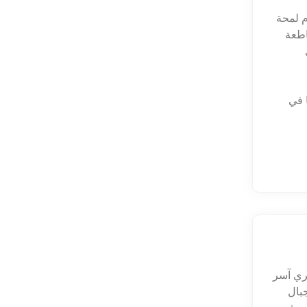
م لمحة
اطعة
ا في
ثري آسر
جبال