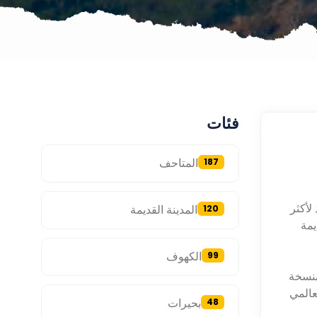
فئات
المتاحف
187
لأكثر
المدينة القديمة
120
يمة
الكهوف
99
 بنسخة
عالمي
بحيرات
48