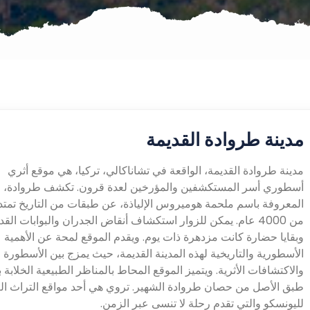
مدينة طروادة القديمة
مدينة طروادة القديمة، الواقعة في تشاناكالي، تركيا، هي موقع أثري
أسطوري أسر المستكشفين والمؤرخين لعدة قرون. تكشف طروادة،
المعروفة باسم ملحمة هوميروس الإلياذة، عن طبقات من التاريخ تمتد 
من 4000 عام. يمكن للزوار استكشاف أنقاض الجدران والبوابات القد
وبقايا حضارة كانت مزدهرة ذات يوم. ويقدم الموقع لمحة عن الأهمية
الأسطورية والتاريخية لهذه المدينة القديمة، حيث يمزج بين الأسطورة
والاكتشافات الأثرية. ويتميز الموقع المحاط بالمناظر الطبيعية الخلابة
طبق الأصل من حصان طروادة الشهير. تروي هي أحد مواقع التراث ال
لليونسكو والتي تقدم رحلة لا تنسى عبر الزمن.