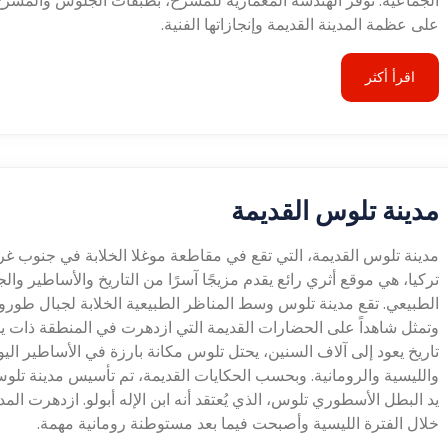
الجماعية. توفر الهندسة المعمارية للمسرح، بطبقات الجلوس والمسرح
على عظمة المدينة القديمة وإنجازاتها الفنية.
اقرأ أكثر
مدينة تلوس القديمة
مدينة تلوس القديمة، التي تقع في مقاطعة موغلا الخلابة في جنوب غ
تركيا، هي موقع أثري رائع يقدم مزيجًا آسرًا من التاريخ والأساطير وال
الطبيعي. تقع مدينة تلوس وسط المناظر الطبيعية الخلابة لجبال طور
وتمثل شاهداً على الحضارات القديمة التي ازدهرت في المنطقة ذات ي
تاريخ يعود إلى آلاف السنين، يحتل تلوس مكانة بارزة في الأساطير اليون
والليسية والرومانية. وبحسب الحكايات القديمة، تم تأسيس مدينة تل
يد البطل الأسطوري تلوس، الذي يُعتقد أنه ابن الإله أبولو. ازدهرت المد
خلال الفترة الليسية وأصبحت فيما بعد مستوطنة رومانية مهمة.