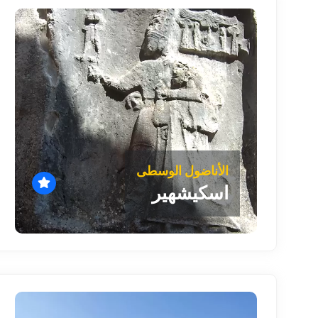
الأناضول الوسطى
اسكيشهير