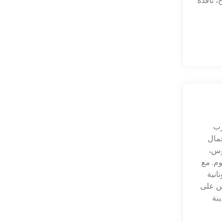
، نافذة
رب
جمال
وس،
وم. مع
انية
وس على
ينة