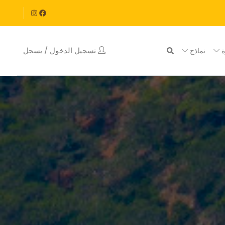
تسجيل الدخول / يسجل
ة
نماذج