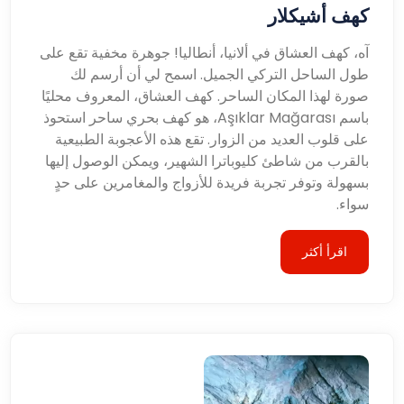
كهف أشيكلار
آه، كهف العشاق في ألانيا، أنطاليا! جوهرة مخفية تقع على
طول الساحل التركي الجميل. اسمح لي أن أرسم لك
صورة لهذا المكان الساحر. كهف العشاق، المعروف محليًا
باسم Aşıklar Mağarası، هو كهف بحري ساحر استحوذ
على قلوب العديد من الزوار. تقع هذه الأعجوبة الطبيعية
بالقرب من شاطئ كليوباترا الشهير، ويمكن الوصول إليها
بسهولة وتوفر تجربة فريدة للأزواج والمغامرين على حدٍ
سواء.
اقرأ أكثر