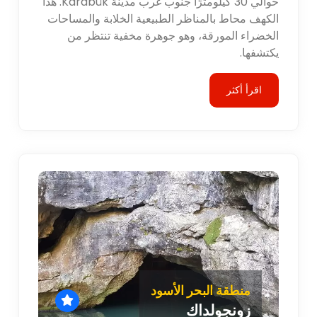
حوالي 30 كيلومترًا جنوب غرب مدينة Karabük. هذا
الكهف محاط بالمناظر الطبيعية الخلابة والمساحات
الخضراء المورقة، وهو جوهرة مخفية تنتظر من
يكتشفها.
اقرأ أكثر
منطقة البحر الأسود
زونجولداك