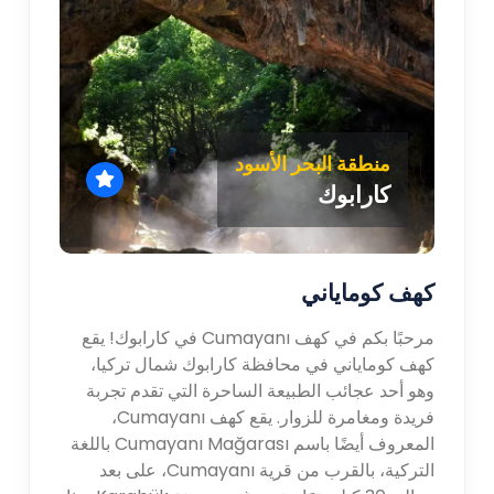
منطقة البحر الأسود
كارابوك
كهف كوماياني
مرحبًا بكم في كهف Cumayanı في كارابوك! يقع
كهف كوماياني في محافظة كارابوك شمال تركيا،
وهو أحد عجائب الطبيعة الساحرة التي تقدم تجربة
فريدة ومغامرة للزوار. يقع كهف Cumayanı،
المعروف أيضًا باسم Cumayanı Mağarası باللغة
التركية، بالقرب من قرية Cumayanı، على بعد