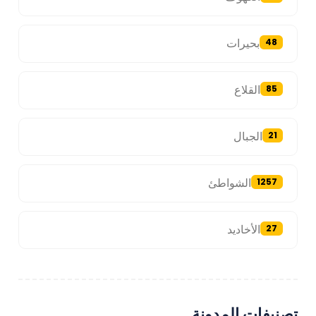
بحيرات
48
القلاع
85
الجبال
21
الشواطئ
1257
الأخاديد
27
تصنيفات المدونة