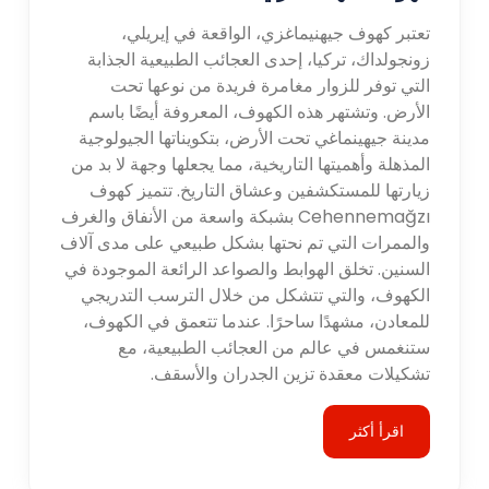
تعتبر كهوف جيهنيماغزي، الواقعة في إيريلي،
زونجولداك، تركيا، إحدى العجائب الطبيعية الجذابة
التي توفر للزوار مغامرة فريدة من نوعها تحت
الأرض. وتشتهر هذه الكهوف، المعروفة أيضًا باسم
مدينة جيهينماغي تحت الأرض، بتكويناتها الجيولوجية
المذهلة وأهميتها التاريخية، مما يجعلها وجهة لا بد من
زيارتها للمستكشفين وعشاق التاريخ. تتميز كهوف
Cehennemağzı بشبكة واسعة من الأنفاق والغرف
والممرات التي تم نحتها بشكل طبيعي على مدى آلاف
السنين. تخلق الهوابط والصواعد الرائعة الموجودة في
الكهوف، والتي تتشكل من خلال الترسب التدريجي
للمعادن، مشهدًا ساحرًا. عندما تتعمق في الكهوف،
ستنغمس في عالم من العجائب الطبيعية، مع
تشكيلات معقدة تزين الجدران والأسقف.
اقرأ أكثر