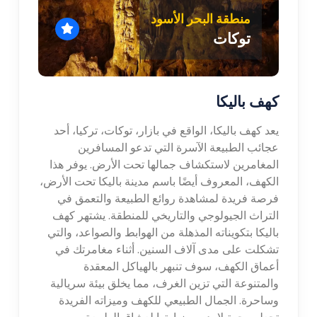
منطقة البحر الأسود
توكات
كهف باليكا
يعد كهف باليكا، الواقع في بازار، توكات، تركيا، أحد
عجائب الطبيعة الآسرة التي تدعو المسافرين
المغامرين لاستكشاف جمالها تحت الأرض. يوفر هذا
الكهف، المعروف أيضًا باسم مدينة باليكا تحت الأرض،
فرصة فريدة لمشاهدة روائع الطبيعة والتعمق في
التراث الجيولوجي والتاريخي للمنطقة. يشتهر كهف
باليكا بتكويناته المذهلة من الهوابط والصواعد، والتي
تشكلت على مدى آلاف السنين. أثناء مغامرتك في
أعماق الكهف، سوف تنبهر بالهياكل المعقدة
والمتنوعة التي تزين الغرف، مما يخلق بيئة سريالية
وساحرة. الجمال الطبيعي للكهف وميزاته الفريدة