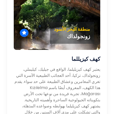
منطقة البحر الأسود
زونجولداك
كهف كيزيللما
يعتبر كهف كيزيليلما، الواقع في جيليك، كيليملي،
زونجولداك، تركيا، أحد العجائب الطبيعية الآسرة التي
تغري المغامرين وعشاق الطبيعة على حد سواء. يقدم
هذا الكهف، المعروف أيضًا باسم Kızılelma
Mağarası، تجربة فريدة من نوعها تحت الأرض
بتكويناته الجيولوجية الساحرة وأهميته التاريخية.
يشتهر كهف كيزيليلما بهوابطه وصواعده المذهلة،
والتي تشكلت على مدى آلاف السنين من خلال