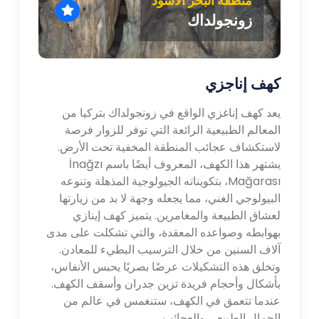
زونجولداك
كهف إناجزي
يعد كهف إناغزي الواقع في زونجولداك بتركيا من
المعالم الطبيعية الرائعة التي توفر للزوار فرصة
لاستكشاف عجائب المنطقة المخفية تحت الأرض.
يشتهر هذا الكهف، المعروف أيضًا باسم İnağzı
Mağarası، بتكويناته الجيولوجية المذهلة وتنوعه
البيولوجي الغني، مما يجعله وجهة لا بد من زيارتها
لعشاق الطبيعة والمغامرين. يتميز كهف إينازي
بهوابطه وصواعده المعقدة، والتي تشكلت على مدى
آلاف السنين من خلال الترسيب البطيء للمعادن.
وتخلق هذه التشكيلات عرضًا بصريًا يحبس الأنفاس،
بأشكال وأحجام فريدة تزين جدران وأسقف الكهف.
عندما تتعمق في الكهف، ستنغمس في عالم من
الجمال الطبيعي والعجائب.