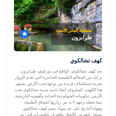
منطقة البحر الأسود
طرابزون
كهف تشالكوي
يعد كهف تشالكوي، الواقع في دوزكوي، طرابزون،
تركيا، من المعالم الطبيعية الساحرة التي تقدم للزوار
تجربة استكشاف فريدة من نوعها تحت الأرض. يشتهر
هذا الكهف، المعروف أيضًا باسم مدينة تشالكوي تحت
الأرض، بتكويناته الجيولوجية الجذابة وأهميته التاريخية،
مما يجعله وجهة لا بد من زيارتها لعشاق الطبيعة
وهواة التاريخ على حدٍ سواء. يضم كهف تشالكوي
شبكة رائعة من الأنفاق والغرف والممرات التي تم