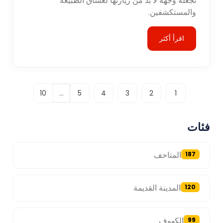
تجعله وجهة لا بد من زيارتها لعشاق الطبيعة
والمستكشفين.
اقرأ أكثر
...
10
5
4
3
2
1
فئات
المتاحف
187
المدينة القديمة
120
الكهوف
99