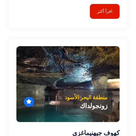
اقرأ أكثر
منطقة البحر الأسود
زونجولداك
كهوف جيهنيماغزي