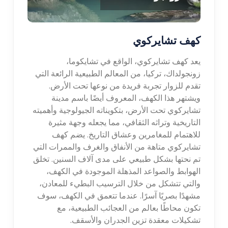
كهف تشايركوي
يعد كهف تشايركوي، الواقع في تشايكوما،
زونجولداك، تركيا، من المعالم الطبيعية الرائعة التي
تقدم للزوار تجربة فريدة من نوعها تحت الأرض.
ويشتهر هذا الكهف، المعروف أيضًا باسم مدينة
تشايركوي تحت الأرض، بتكويناته الجيولوجية وأهميته
التاريخية وتراثه الثقافي، مما يجعله وجهة مثيرة
للاهتمام للمغامرين وعشاق التاريخ. يضم كهف
تشايركوي متاهة من الأنفاق والغرف والممرات التي
تم نحتها بشكل طبيعي على مدى آلاف السنين. تخلق
الهوابط والصواعد المذهلة الموجودة في الكهف،
والتي تتشكل من خلال الترسيب البطيء للمعادن،
مشهدًا بصريًا آسرًا. عندما تتعمق في الكهف، سوف
تكون محاطًا بعالم من العجائب الطبيعية، مع
تشكيلات معقدة تزين الجدران والأسقف.