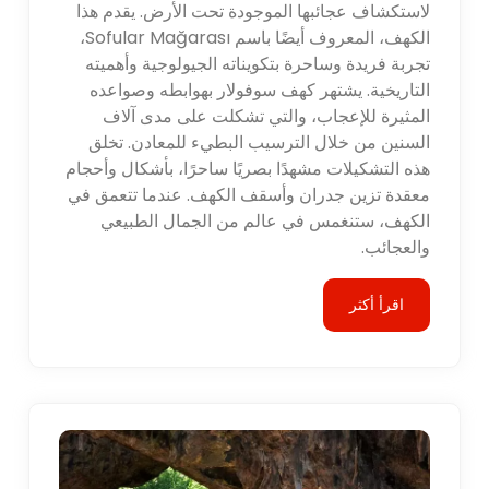
لاستكشاف عجائبها الموجودة تحت الأرض. يقدم هذا
الكهف، المعروف أيضًا باسم Sofular Mağarası،
تجربة فريدة وساحرة بتكويناته الجيولوجية وأهميته
التاريخية. يشتهر كهف سوفولار بهوابطه وصواعده
المثيرة للإعجاب، والتي تشكلت على مدى آلاف
السنين من خلال الترسيب البطيء للمعادن. تخلق
هذه التشكيلات مشهدًا بصريًا ساحرًا، بأشكال وأحجام
معقدة تزين جدران وأسقف الكهف. عندما تتعمق في
الكهف، ستنغمس في عالم من الجمال الطبيعي
والعجائب.
اقرأ أكثر