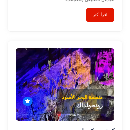
اقرأ أكثر
منطقة البحر الأسود
زونجولداك