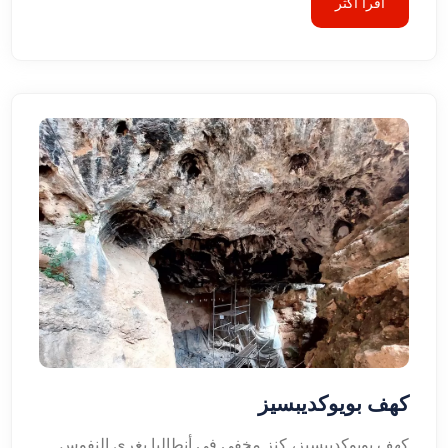
اقرأ أكثر
كهف بويوكديبسيز
كهف بويوكديبسيز، كنز مخفي في أنطاليا يغري النفوس