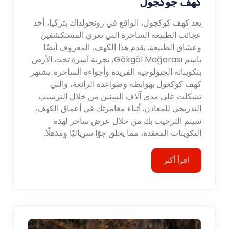
كهف جوكجول
يعد كهف كوكجول، الواقع في زونجولداك بتركيا، أحد
عجائب الطبيعة الساحرة التي تغري المستكشفين
وعشاق الطبيعة. يقدم هذا الكهف، المعروف أيضًا
باسم Gökgöl Mağarası، تجربة آسرة تحت الأرض
بتكويناته الجيولوجية الفريدة وأجواءه الساحرة. يشتهر
كهف كوكغول بهوابطه وصواعده الرائعة، والتي
تشكلت على مدى آلاف السنين من خلال الترسيب
التدريجي للمعادن. أثناء مغامرتك في أعماق الكهف،
سيتم الترحيب بك من خلال عرض ساحر لهذه
التكوينات المعقدة، مما يخلق جوًا سرياليًا ومذهلًا.
اقرأ أكثر