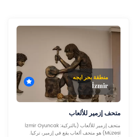
منطقة بحر ايجه
İzmir
متحف إزمير للألعاب
متحف إزمير للألعاب (بالتركية: İzmir Oyuncak
Müzesi) هو متحف ألعاب يقع في إزمير، تركيا.