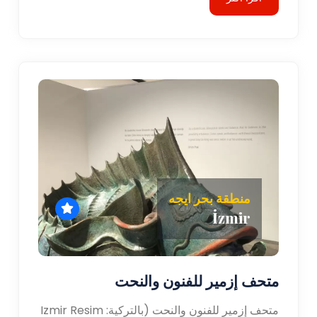
منطقة بحر ايجه
İzmir
متحف إزمير للفنون والنحت
متحف إزمير للفنون والنحت (بالتركية: Izmir Resim