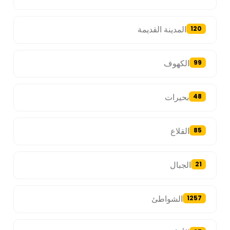
المدينة القديمة
120
الكهوف
99
بحيرات
48
القلاع
85
الجبال
21
الشواطئ
1257