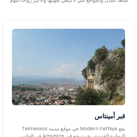
شاهد المدن والمواقع التي لا ينبغي تفويتها والأكثر رواجًا اليوم.
قبر أمينتاس
يقع Modern Fethiye في موقع مدينة Telmessos
اليونانية القديمة ، حيث يقع قبر Amyntas في الجانب