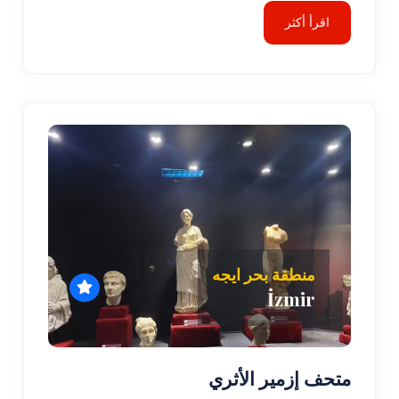
اقرأ أكثر
منطقة بحر ايجه
İzmir
متحف إزمير الأثري