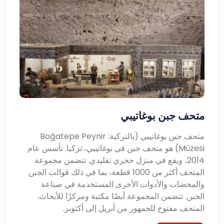
متحف جبن بوغاتيبي
متحف جبن بوغاتيبي (بالتركية: Boğatepe Peynir
Müzesi) هو متحف جبن في بوغاتيبي، تركيا. تأسس عام
2014، ويقع في منزل حجري تقليدي. تتضمن مجموعة
المتحف أكثر من 1000 قطعة، بما في ذلك قوالب الجبن
والمخضات والأدوات الأخرى المستخدمة في صناعة
الجبن. تتضمن المجموعة أيضًا مكتبة ومركزًا للأبحاث.
المتحف مفتوح للجمهور من أبريل إلى أكتوبر.