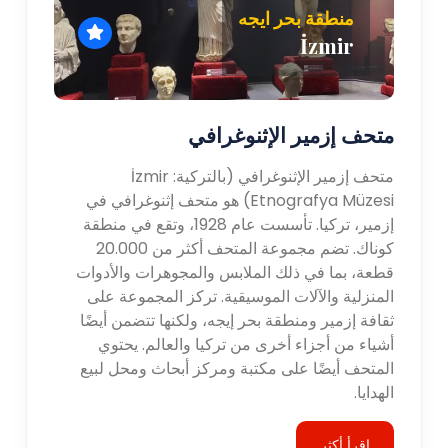
منطقة بحر ايجه
İzmir
متحف إزمير الإثنوغرافي
متحف إزمير الإثنوغرافي (بالتركية: İzmir
Etnografya Müzesi) هو متحف إثنوغرافي في
إزمير، تركيا. تأسست عام 1928، وتقع في منطقة
كوناك. تضم مجموعة المتحف أكثر من 20.000
قطعة، بما في ذلك الملابس والمجوهرات والأدوات
المنزلية والآلات الموسيقية. تركز المجموعة على
ثقافة إزمير ومنطقة بحر إيجه، ولكنها تتضمن أيضًا
أشياء من أجزاء أخرى من تركيا والعالم. يحتوي
المتحف أيضًا على مكتبة ومركز أبحاث ومحل لبيع
الهدايا.
اقرأ أكثر