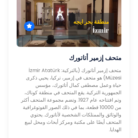
منطقة بحر ايجه
İzmir
متحف إزمير أتاتورك
متحف إزمير أتاتورك (بالتركية: İzmir Atatürk
Müzesi) هو متحف في إزمير، تركيا، يحيي ذكرى
حياة وعمل مصطفى كمال أتاتورك، مؤسس
الجمهورية التركية. يقع المتحف في منطقة كوناك،
وتم افتتاحه عام 1927. وتضم مجموعة المتحف أكثر
من 10000 قطعة، بما في ذلك الصور الفوتوغرافية
والوثائق والممتلكات الشخصية لأتاتورك. يحتوي
المتحف أيضًا على مكتبة ومركز أبحاث ومحل لبيع
الهدايا.