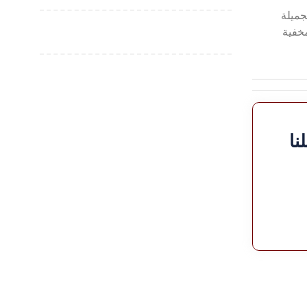
جميلة
مخفية
نا