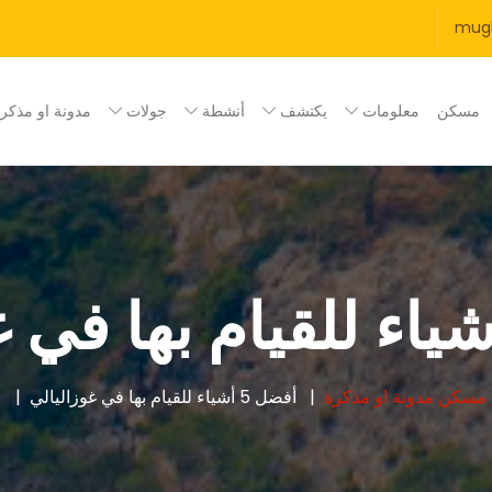
mug
مسكن
معلومات
يكتشف
أنشطة
جولات
مدونة او مذكر
مسكن
مدونة او مذكرة
أفضل 5 أشياء للقيام بها في غوزاليالي