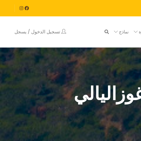
تسجيل الدخول / يسجل
ة
نماذج