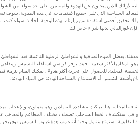
لية لأولئك الذين يبحثون عن الهدوء والمغامرة على حد سواء. من الشوا
المعالم السياحية التي تلبي جميع الاهتمامات. في هذه المدونة، سوف 
 لك تحقيق أقصى استفادة من زيارتك لهذه الوجهة الخلابة. سواء كنت 
فإن غوزاليالي لديها شيء خاص لك.
لة. بفضل المياه الصافية والشواطئ الرملية الناعمة، تعد الشواطئ هن
 هو المكان الأكثر شعبية، حيث يوفر كراسي استلقاء للتشمس ومقاه
فيفة المحلية. للحصول على تجربة أكثر هدوءًا، يمكنك القيام بنزهة قص
تاع بأشعة الشمس أو الاستمتاع بالسباحة الهادئة في المياه الهادئة.
قافة المحلية. هنا، يمكنك مشاهدة الصيادين وهم يعملون، والإعجاب بم
 ممتع في استكشاف الخط الساحلي. تصطف مختلف المطاعم والمقاهي ع
ة التقليدية. استمتع بتناول وجبة أثناء مشاهدة غروب الشمس فوق بحر إ