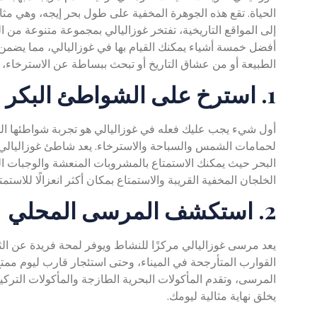
الحياة. تقع هذه الجوهرة المخفية على طول بحر إيجه، وهي مثا
إلى المواقع التاريخية، تفتخر غوزاليالي بمجموعة متنوعة من 
أفضل خمسة أشياء يمكنك القيام بها في غوزاليالي، مما يضمن
الطبيعة أو من عشاق التاريخ أو تبحث ببساطة عن الاسترخاء، 
1. استرخ على الشواطئ البكر
أول شيء يجب عليك فعله في غوزاليالي هو تجربة شواطئها المذه
لحمامات الشمس والسباحة والاسترخاء. يعد شاطئ غوزاليالي
البحر حيث يمكنك الاستمتاع بالمشروبات المنعشة والوجبات الخ
الخلجان المخفية القريبة والاستمتاع بمكان أكثر انعزالًا للاستم
2. استكشف المرسى المحلي
يعد مرسى غوزاليالي مركزًا للنشاط ويوفر لمحة فريدة عن الث
القوارب المتأرجحة في الميناء، وحتى استئجار قارب ليوم
المرسى، وتقدم المأكولات البحرية الطازجة والمأكولات التركي
يخلق نهاية مثالية ليومك.