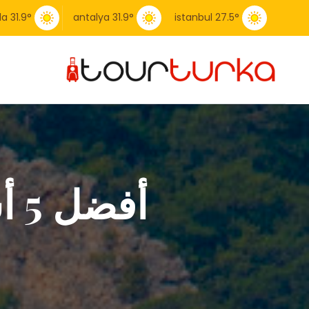
la
31.9
°
antalya
31.9
°
istanbul
27.5
°
أفضل 5 أشياء للقيام بها في غوزاليالي