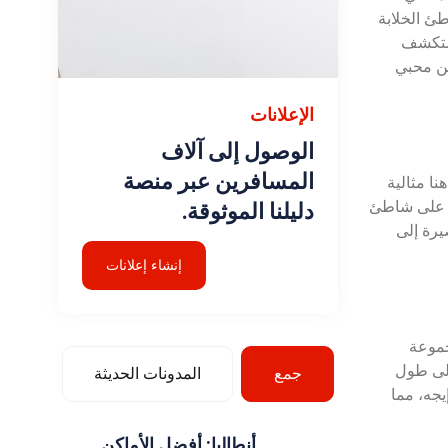
طئ الخلابة
نستكشف
من محبي
الإعلانات
الوصول إلى آلاف
المسافرين عبر منصة
ا مثالية
ي على شاطئ
دليلنا الموثوقة.
يرة إلى
إنشاء إعلانات
جموعة
لى طول
جمع
المدونات الحديثة
يجه، مما
أنطاليا: أفضل الأماكن