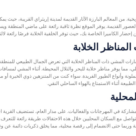
ية. من المعالم البارزة الآثار القديمة لمدينة إريثراي القريبة، حيث يم
ى العصور القديمة. يوفر الموقع نظرة ثاقبة رائعة على ماضي المنطقة وي
ن إحضار الكاميرا الخاصة بك، حيث توفر الخلفية الخلابة فرصًا رائعة لال
رات المشي ذات المناظر الخلابة التي تعرض الجمال الطبيعي للمنطقة.
 مما يوفر مناظر خلابة للبحر والتلال المحيطة. أثناء المشي لمسافات
الملونة وأنواع الطيور الفريدة. سواء كنت من المتنزهين ذوي الخبرة أو م
بيعة أثناء الاستمتاع بالهواء الساحلي النقي.
لمشاركة في المهرجانات والفعاليات. على مدار العام، تستضيف القرية ا
تواصل مع السكان المحليين خلال هذه الاحتفالات طريقة رائعة للتعرف
يلة وربما حتى الانضمام إلى رقصة محلية، مما يخلق ذكريات دائمة عن و