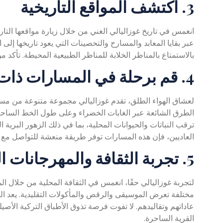
3. اكتشف المواقع التاريخية
انغمس في تاريخ غوزاليالي الغني من خلال زيارة مواقعها التاريخ
عبر بقايا المعابد والمسارح والتحصينات التي يعود تاريخها إل
بالاستمتاع بالمناظر الخلابة للمناظر الطبيعية المحيطة. تأكد م
4. قم برحلة في المسارات ذات المناظر الخلابة
لعشاق الهواء الطلق، تقدم غوزاليالي مجموعة متنوعة من مسا
الطرق الشائعة عبر الغابات الخضراء وعلى طول الخط الساحلي،
ترقب النباتات والحيوانات المحلية، بما في ذلك الزهور البرية 
العاديين، فإن هذه المسارات توفر طريقة منعشة للتواصل مع الط
5. تجربة الثقافة والمهرجانات المحلية
لتجربة غوزاليالي حقًا، انغمس في الثقافة المحلية من خلال ا
مختلفة تعرض الموسيقى والرقص والمأكولات التقليدية. يعد ال
عاداتهم وتقاليدهم. لا تفوت فرصة تذوق الأطباق التركية الأص
القرية الساحرة.