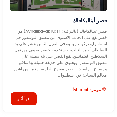
قصر أيناليكافاك
قصر عينالكافاك (بالتركية: Aynalıkavak Kasrı) هو
قصر يقع على الجانب الآسيوي من مضيق البوسفور في
إسطنبول، تركيا. تم بناؤه في القرن الثامن عشر على يد
السلطان أحمد الثالث، واستخدمه كقصر صيفي من قبل
السلاطين العثمانيين. يقع القصر على تلة مطلة على
مضيق البوسفور، ويحتوي على حديقة جميلة بها نوافير
ومسابح وتراسات. القصر مفتوح للعامة، ويعتبر من أشهر
معالم السياحة في اسطنبول.
مرمرة,İstanbul
اقرأ أكثر