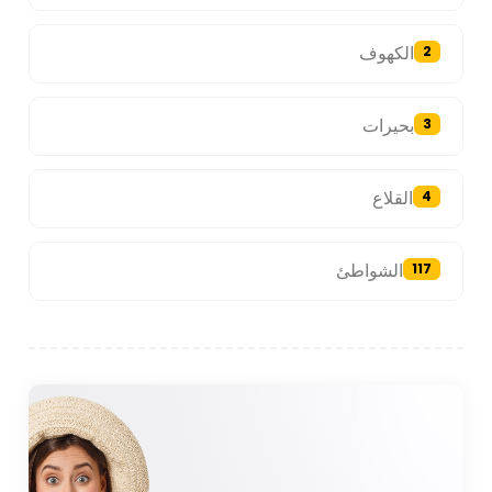
الكهوف
2
بحيرات
3
القلاع
4
الشواطئ
117