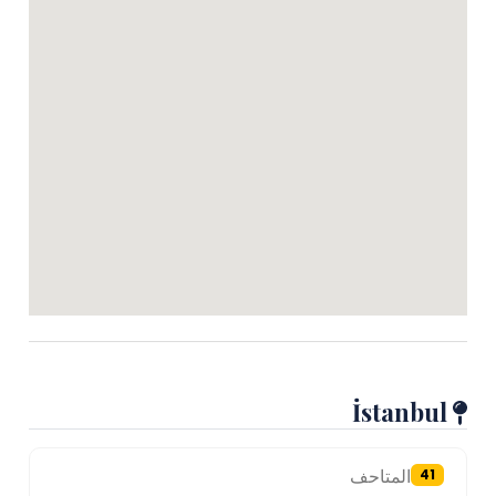
İstanbul
المتاحف
41