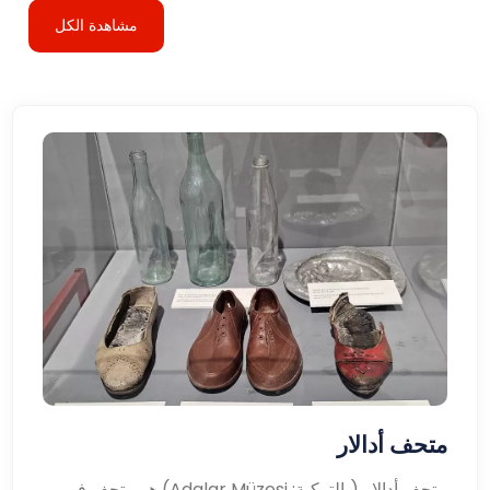
مشاهدة الكل
متحف أدالار
متحف أدالار (بالتركية: Adalar Müzesi) هو متحف في