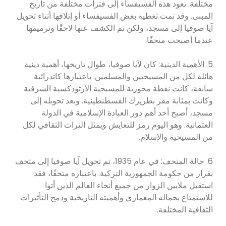
مختلفة. تعود هذه الفسيفساء إلى فترات مختلفة من تاريخ
المبنى. وقد تمت تغطية بعض الفسيفساء أو إتلافها أثناء تحويل
آيا صوفيا إلى مسجد، ولكن تم الكشف عنها لاحقًا وترميمها
عندما أصبحت متحفًا.
5. الأهمية الدينية: كان لآيا صوفيا، طوال تاريخها، أهمية دينية
هائلة لكل من المسيحيين والمسلمين. باعتبارها كاتدرائية
سابقة، كانت نقطة محورية للمسيحية الأرثوذكسية الشرقية
وكانت بمثابة مقر بطريرك القسطنطينية. وبعد تحويله إلى
مسجد، أصبح أحد أهم دور العبادة الإسلامية في الدولة
العثمانية. وهو اليوم رمز للتعايش ويمثل التراث الثقافي لكل
من المسيحية والإسلام.
6. حالة المتحف: في عام 1935، تم تحويل آيا صوفيا إلى متحف
بقرار من حكومة الجمهورية التركية. باعتباره متحفًا، فقد
استقبل ملايين الزوار من جميع أنحاء العالم الذين أتوا
للاستمتاع بجماله المعماري وأهميته التاريخية ودمج التأثيرات
الثقافية المختلفة.