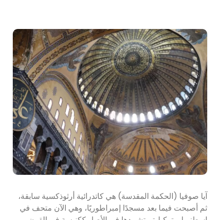
آيا صوفيا (الحكمة المقدسة) هي كاتدرائية أرثوذكسية سابقة،
ثم أصبحت فيما بعد مسجدًا إمبراطوريًا، وهي الآن متحف في
إسطنبول، تركيا. تم تشييدها في الأصل ككنيسة في القرن