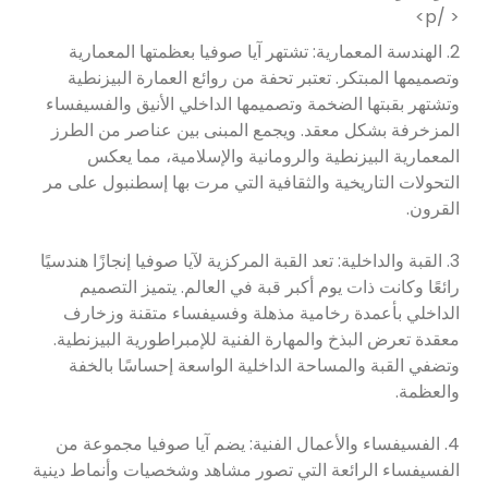
< /p>
2. الهندسة المعمارية: تشتهر آيا صوفيا بعظمتها المعمارية
وتصميمها المبتكر. تعتبر تحفة من روائع العمارة البيزنطية
وتشتهر بقبتها الضخمة وتصميمها الداخلي الأنيق والفسيفساء
المزخرفة بشكل معقد. ويجمع المبنى بين عناصر من الطرز
المعمارية البيزنطية والرومانية والإسلامية، مما يعكس
التحولات التاريخية والثقافية التي مرت بها إسطنبول على مر
القرون.
3. القبة والداخلية: تعد القبة المركزية لآيا صوفيا إنجازًا هندسيًا
رائعًا وكانت ذات يوم أكبر قبة في العالم. يتميز التصميم
الداخلي بأعمدة رخامية مذهلة وفسيفساء متقنة وزخارف
معقدة تعرض البذخ والمهارة الفنية للإمبراطورية البيزنطية.
وتضفي القبة والمساحة الداخلية الواسعة إحساسًا بالخفة
والعظمة.
4. الفسيفساء والأعمال الفنية: يضم آيا صوفيا مجموعة من
الفسيفساء الرائعة التي تصور مشاهد وشخصيات وأنماط دينية