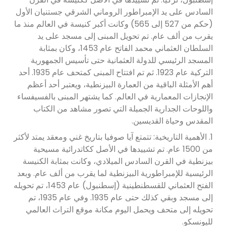
السادس على يد الإمبراطور الروماني الشرقي جستنيان الأول
(حكم من 527 إلى 565) وكانت أكبر كنيسة في العالم منذ ما
يقرب من ألف عام. تم تحويل المبنى إلى مسجد على يد
السلطان العثماني محمد الفاتح عام 1453، وكان بمثابة
المسجد الرئيسي للدولة العثمانية حتى تأسيس الجمهورية
التركية عام 1923. ثم تم افتتاح المبنى كمتحف عام 1935. أحد
أهم الأمثلة الباقية من العمارة البيزنطية، ويعتبر أحد أعظم
الإنجازات المعمارية في العالم. كما يشتهر المبنى بالفسيفساء
واللوحات الجدارية الجميلة التي تصور مشاهد من الكتاب
المقدس وحياة القديسين.
1. الأهمية التاريخية: تتمتع آيا صوفيا بتاريخ غني ومعقد يمتد لأكثر
من 1500 عام. تم تشييدها في الأصل ككاتدرائية مسيحية
بيزنطية في القرن السادس الميلادي، وكانت بمثابة الكنيسة
الرئيسية للإمبراطورية البيزنطية لما يقرب من ألف عام. وبعد
الفتح العثماني للقسطنطينية (إسطنبول) عام 1453، تم تحويله
إلى مسجد وبقي كذلك حتى عام 1935. وفي عام 1935، تم
تحويله إلى متحف ويحمل اليوم مكانة موقع التراث العالمي
لليونسكو.