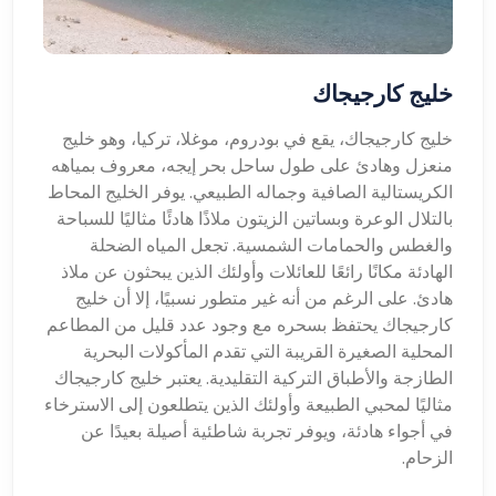
خليج كارجيجاك
خليج كارجيجاك، يقع في بودروم، موغلا، تركيا، وهو خليج
منعزل وهادئ على طول ساحل بحر إيجه، معروف بمياهه
الكريستالية الصافية وجماله الطبيعي. يوفر الخليج المحاط
بالتلال الوعرة وبساتين الزيتون ملاذًا هادئًا مثاليًا للسباحة
والغطس والحمامات الشمسية. تجعل المياه الضحلة
الهادئة مكانًا رائعًا للعائلات وأولئك الذين يبحثون عن ملاذ
هادئ. على الرغم من أنه غير متطور نسبيًا، إلا أن خليج
كارجيجاك يحتفظ بسحره مع وجود عدد قليل من المطاعم
المحلية الصغيرة القريبة التي تقدم المأكولات البحرية
الطازجة والأطباق التركية التقليدية. يعتبر خليج كارجيجاك
مثاليًا لمحبي الطبيعة وأولئك الذين يتطلعون إلى الاسترخاء
في أجواء هادئة، ويوفر تجربة شاطئية أصيلة بعيدًا عن
الزحام.