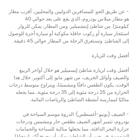
- عن طريق الجو: للمسافرين الدوليين والمحليين، أقرب مطار
هو مطار ميلاس بودروم، الذي يقع على بعد حوالي 40
كيلومترًا. من شاطئ إيتشميلير. ومن المطار، يمكن للزوار
استئجار سيارة أو ركوب حافلة مكوكية أو سيارة أجرة للوصول
إلى الشاطئ. وتستغرق الرحلة من المطار حوالي 45 دقيقة.
أفضل وقت للزيارة
أفضل وقت لزيارة شاطئ إيسميلير هو خلال أواخر الربيع
والصيف وأوائل الخريف، من شهر مايو. إلى أكتوبر. خلال هذا
الوقت، يكون الطقس دافئًا ومشمسًا، ويتراوح متوسط ​​درجات
الحرارة من 25 درجة مئوية إلى 35 درجة مئوية، مما يجعله
مثاليًا لممارسة أنشطة الشاطئ والرياضات المائية.
- الصيف (يونيو-أغسطس): الذروة موسم السياحة في
بودروم، تتميز أشهر الصيف بطقس حار ومشمس ودرجات
حرارة البحر الدافئة، مما يجعلها مثالية للسباحة والحمامات
الشمسية. في حين أن الشاطئ يمكن أن يصبح أكثر ازدحامًا