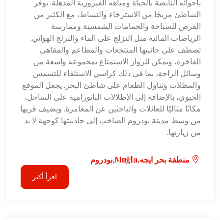
بأجوائه النابضة بالحياة ومياهه الفيروزية المذهلة. يوفر
الشاطئ مزيجًا من الاسترخاء والنشاط، مع الكثير من
الفرص للسباحة والحمامات الشمسية وممارسة
الرياضات المائية مثل التزلج على الماء والتزلج الهوائي.
تصطف على جانبيها المنتجعات والمطاعم والمقاهي
الفاخرة، ويمكن للزوار الاستمتاع بمجموعة واسعة من
وسائل الراحة، بما في ذلك كراسي الاستلقاء للتشمس
والمظلات وتناول الطعام على شاطئ البحر. يجعل الموقع
الحيوي، بالإضافة إلى الإطلالات البانورامية على الساحل،
مكانًا مثاليًا للعائلات والباحثين عن المغامرة. ويضيف قربها
من وسط مدينة بودروم الصاخب إلى جاذبيتها كوجهة لا بد
من زيارتها.
منطقة بحر ايجه,Muğla,بودروم
اقرأ أكثر