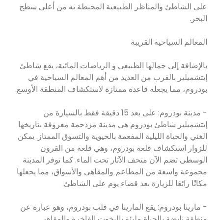
على الشاطئ والمناظر الطبيعية المحيطة به من أعلى سطح
البحر.
المعالم السياحية القريبة
بالإضافة إلى جمالها الطبيعي و الرياضات المائية، يقع شاطئ
إيتشميلير بالقرب من العديد من أهم المعالم السياحية في
بودروم، مما يجعله قاعدة ممتازة لاستكشاف المنطقة الأوسع.
- مدينة بودروم: على بعد 15 دقيقة فقط بالسيارة من
إيتشميلير شاطئ بودروم هي مدينة مزدحمة معروفة بتاريخها
الغني والحياة الليلية المفعمة بالحيوية والتسوق الممتاز. يمكن
للزوار استكشاف قلعة بودروم، وهي قلعة من القرون
الوسطى تضم الآن متحف الآثار تحت الماء. كما توفر المدينة
مجموعة واسعة من المطاعم والمقاهي والأسواق، مما يجعلها
مكانًا رائعًا للزيارة بعد قضاء يوم على الشاطئ.
- مارينا بودروم: يقع المارينا في قلب بودروم، وهو عبارة عن
منطقة نابضة بالحياة مليئة باليخوت الفاخرة والمقاهي