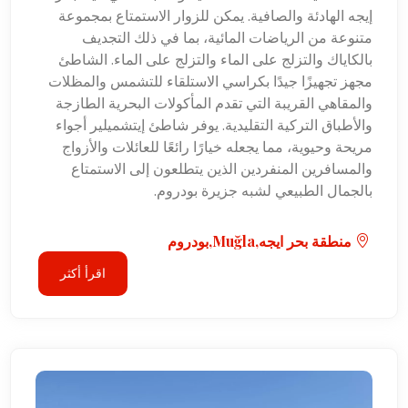
إيجه الهادئة والصافية. يمكن للزوار الاستمتاع بمجموعة
متنوعة من الرياضات المائية، بما في ذلك التجديف
بالكاياك والتزلج على الماء والتزلج على الماء. الشاطئ
مجهز تجهيزًا جيدًا بكراسي الاستلقاء للتشمس والمظلات
والمقاهي القريبة التي تقدم المأكولات البحرية الطازجة
والأطباق التركية التقليدية. يوفر شاطئ إيتشميلير أجواء
مريحة وحيوية، مما يجعله خيارًا رائعًا للعائلات والأزواج
والمسافرين المنفردين الذين يتطلعون إلى الاستمتاع
بالجمال الطبيعي لشبه جزيرة بودروم.
منطقة بحر ايجه,Muğla,بودروم
اقرأ أكثر