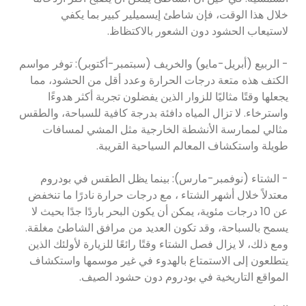
خلال هذا الوقت، فإن شاطئ إيسميلير كبير بما يكفي
لاستيعاب الحشود دون الشعور بالاكتظاظ.
- الربيع (أبريل-مايو) والخريف (سبتمبر-أكتوبر): توفر مواسم
الكتف هذه متعة درجات الحرارة وعدد أقل من الحشود، مما
يجعلها وقتًا مثاليًا للزوار الذين يفضلون تجربة أكثر هدوءًا
واسترخاء. لا تزال المياه دافئة بدرجة كافية للسباحة، والطقس
مثالي لممارسة الأنشطة الخارجية مثل المشي لمسافات
طويلة واستكشاف المعالم السياحية القريبة.
- الشتاء (نوفمبر-مارس): بينما يظل الطقس في بودروم
معتدلاً خلال أشهر الشتاء ، مع درجات حرارة نادرًا ما تنخفض
عن 10 درجات مئوية، يمكن أن يكون البحر باردًا جدًا بحيث لا
يسمح بالسباحة، وقد تكون العديد من مرافق الشاطئ مغلقة.
ومع ذلك، لا يزال فصل الشتاء وقتًا رائعًا للزيارة لأولئك الذين
يتطلعون إلى الاستمتاع بالهدوء في غير موسمها واستكشاف
المواقع التاريخية في بودروم دون حشود الصيف.