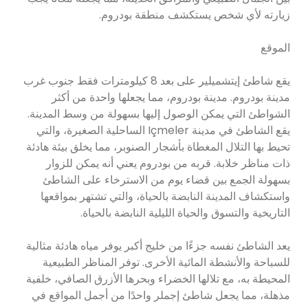
زيارته لأي شخص يستكشف منطقة بودروم.
الموقع
يقع شاطئ إيتشميلير على بعد 8 كيلومترات فقط جنوب غرب
مدينة بودروم. مدينة بودروم، مما يجعلها واحدة من أكثر
الشواطئ التي يمكن الوصول إليها بسهولة من وسط المدينة.
يقع الشاطئ في مدينة Içmeler الساحلية الصغيرة، والتي
تحيط بها التلال المغطاة بأشجار الصنوبر، مما يخلق بيئة هادئة
ذات مناظر خلابة. قربه من بودروم يعني أنه يمكن للزوار
بسهولة الجمع بين قضاء يوم من الاسترخاء على الشاطئ
واستكشاف المدينة النابضة بالحياة، والتي تشتهر بمواقعها
التاريخية والتسوق والحياة الليلية النابضة بالحياة.
يعد الشاطئ نفسه جزءًا من خليج أكبر يوفر مياه هادئة مثالية
للسباحة والأنشطة المائية الأخرى. توفر المناظر الطبيعية
المحيطة به، مع تلالها الخضراء وبحرها الأزرق الصافي، خلفية
مذهلة، مما يجعل شاطئ إجملر واحدًا من أجمل المواقع في