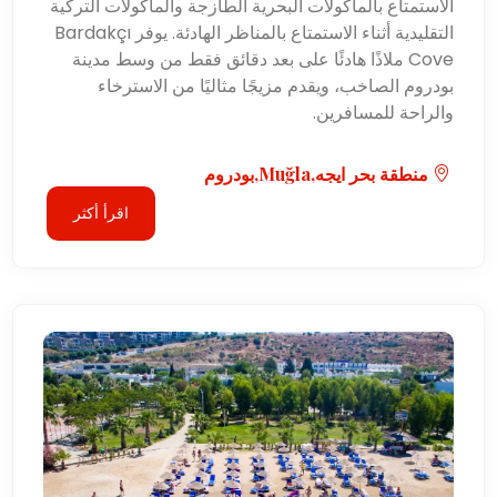
الاستمتاع بالمأكولات البحرية الطازجة والمأكولات التركية
التقليدية أثناء الاستمتاع بالمناظر الهادئة. يوفر Bardakçı
Cove ملاذًا هادئًا على بعد دقائق فقط من وسط مدينة
بودروم الصاخب، ويقدم مزيجًا مثاليًا من الاسترخاء
والراحة للمسافرين.
منطقة بحر ايجه,Muğla,بودروم
اقرأ أكثر