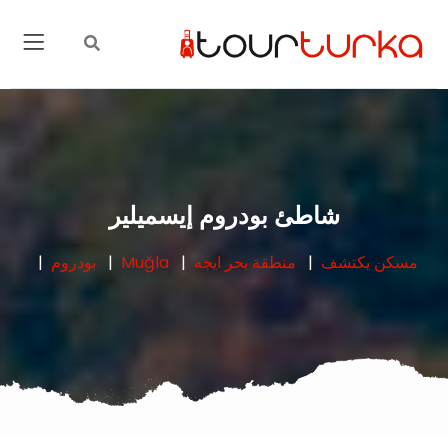
شاطئ بودروم إيسميلير
مسكن
يكتشف
منطقة بحر ايجه
Muğla
بودروم