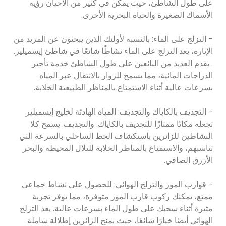
على طول الشاطئ، حيث يمكن في كثير من الأحيان رؤية
الأسماك الصغيرة والحياة البحرية الأخرى.
- التزلج على الماء: بالنسبة لأولئك الذين يبحثون عن المزيد من
الإثارة، يعد التزلج على الماء نشاطًا شائعًا في شاطئ إيسميلير.
. يقدم العديد من البائعين على طول الشاطئ خدمة تأجير
الدراجات المائية، مما يسمح للزوار بالانتقال عبر المياه
بسرعات عالية أثناء الاستمتاع بالمناظر الطبيعية الخلابة.
- التجديف بالكاياك والتجديف: المياه الهادئة لخليج إيسميلير
تجعله مكانًا ممتازًا للتجديف بالكاياك. والتجديف. يسمح كلا
النشاطين للزائرين باستكشاف الخط الساحلي بالسرعة التي
تناسبهم، والاستمتاع بالمناظر الخلابة للتلال المحيطة والبحر
الأزرق الصافي.
- قوارب الموز والتزلج الهوائي: للحصول على نشاط جماعي
ممتع، يمكنك ركوب قارب الموز متوفرة، مما يوفر تجربة
مثيرة أثناء سحبك على طول الماء بسرعات عالية. يعد التزلج
الهوائي أيضًا خيارًا شائعًا، حيث يمنح الزائرين إطلالة شاملة