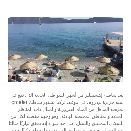
يعد شاطئ إيتشميلير من أشهر الشواطئ الخلابة التي تقع في
شبه جزيرة بودروم، في موغلا، تركيا. يشتهر شاطئ Içmeler
بمزيجه المذهل من المياه الفيروزية والجبال ذات المناظر
الخلابة والمناطق المحيطة الهادئة، وهو وجهة مفضلة لكل من
السكان المحليين والسياح على حد سواء. إنه يحقق توازنًا مثاليًا
بين الجمال الطبيعي والمرافق الحديثة، مما يجعله مكانًا يجب