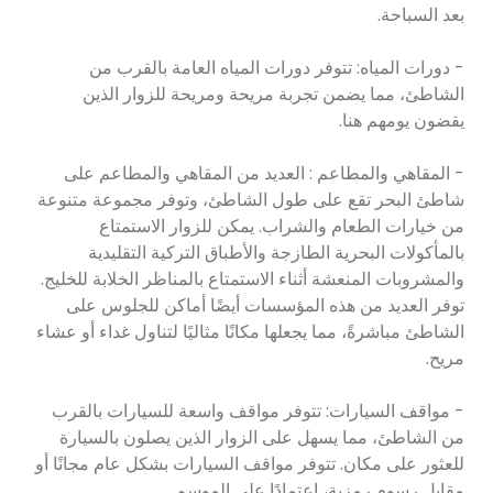
بعد السباحة.
- دورات المياه: تتوفر دورات المياه العامة بالقرب من
الشاطئ، مما يضمن تجربة مريحة ومريحة للزوار الذين
يقضون يومهم هنا.
- المقاهي والمطاعم : العديد من المقاهي والمطاعم على
شاطئ البحر تقع على طول الشاطئ، وتوفر مجموعة متنوعة
من خيارات الطعام والشراب. يمكن للزوار الاستمتاع
بالمأكولات البحرية الطازجة والأطباق التركية التقليدية
والمشروبات المنعشة أثناء الاستمتاع بالمناظر الخلابة للخليج.
توفر العديد من هذه المؤسسات أيضًا أماكن للجلوس على
الشاطئ مباشرةً، مما يجعلها مكانًا مثاليًا لتناول غداء أو عشاء
مريح.
- مواقف السيارات: تتوفر مواقف واسعة للسيارات بالقرب
من الشاطئ، مما يسهل على الزوار الذين يصلون بالسيارة
للعثور على مكان. تتوفر مواقف السيارات بشكل عام مجانًا أو
مقابل رسوم رمزية، اعتمادًا على الموسم.