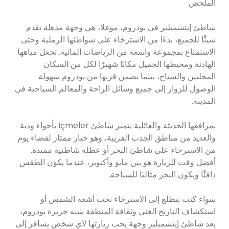
الملخص
شاطئ إيتشميلير في بودروم، موغلا، هي وجهة مذهلة تقدم
شيئًا للجميع، بدءًا من الاسترخاء على شواطئها الرملية وحتى
الاستمتاع بمجموعة واسعة من الرياضات المائية. تجعل مياهها
الهادئة ومحيطها الجميل مكانًا شهيرًا لكل من السكان
المحليين والسياح، بينما يضمن قربها من بودروم سهولة
الوصول للزوار إلى جميع وسائل الراحة والمعالم السياحية في
المدينة.
بمرافقها الحديثة والعائلية يتميز شاطئ Içmeler بأجواء ودية
والعديد من مناطق الجذب القريبة، وهو خيار ممتاز لقضاء يوم
من الاسترخاء على شاطئ البحر أو عطلة شاطئية ممتدة.
أفضل وقت للزيارة هو بين مايو وأكتوبر، عندما يكون الطقس
دافئًا ويكون البحر مثاليًا للسباحة.
سواء كنت تتطلع إلى الاسترخاء تحت أشعة الشمس أو
استكشاف التاريخ الغني وثقافة المنطقة شبه جزيرة بودروم،
يعد شاطئ إيتشميلير وجهة يجب زيارتها لأي شخص يسافر إلى