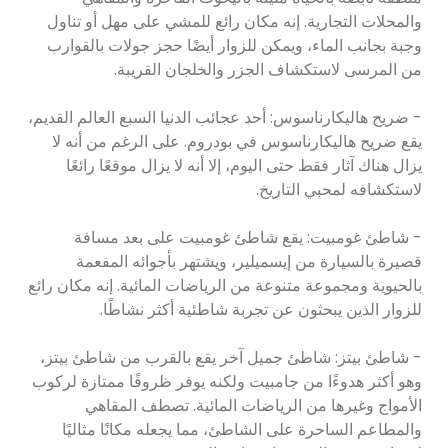
والمحلات التجارية. إنه مكان رائع للمشي على مهل أو تناول
وجبة بجانب الماء، ويمكن للزوار أيضًا حجز جولات بالقوارب
من المرسى لاستكشاف الجزر والخلجان القريبة.
- ضريح هاليكارناسوس: أحد عجائب الدنيا السبع العالم القديم،
يقع ضريح هاليكارناسوس في بودروم. على الرغم من أنه لا
يزال هناك آثار فقط حتى اليوم، إلا أنه لا يزال موقعًا رائعًا
لاستكشافه لمحبي التاريخ.
- شاطئ غومبيت: يقع شاطئ غومبيت على بعد مسافة
قصيرة بالسيارة من إيسميلير، ويشتهر بأجوائه المفعمة
بالحيوية ومجموعة متنوعة من الرياضات المائية. إنه مكان رائع
للزوار الذين يبحثون عن تجربة شاطئية أكثر نشاطًا.
- شاطئ بيتز: شاطئ جميل آخر يقع بالقرب من شاطئ بيتز،
وهو أكثر هدوءًا من جامبيت ولكنه يوفر ظروفًا ممتازة لركوب
الأمواج وغيرها من الرياضات المائية. تصطف المقاهي
والمطاعم الساحرة على الشاطئ، مما يجعله مكانًا مثاليًا