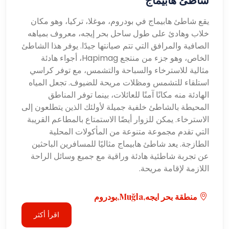
يقع شاطئ هابيماج في بودروم، موغلا، تركيا، وهو مكان
خلاب وهادئ على طول ساحل بحر إيجه، معروف بمياهه
الصافية والمرافق التي تتم صيانتها جيدًا. يوفر هذا الشاطئ
الخاص، وهو جزء من منتجع Hapimag، أجواء هادئة
مثالية للاسترخاء والسباحة والتشمس، مع توفر كراسي
استلقاء للتشمس ومظلات مريحة للضيوف. تجعل المياه
الهادئة منه مكانًا آمنًا للعائلات، بينما توفر المناطق
المحيطة بالشاطئ خلفية جميلة لأولئك الذين يتطلعون إلى
الاسترخاء. يمكن للزوار أيضًا الاستمتاع بالمطاعم القريبة
التي تقدم مجموعة متنوعة من المأكولات المحلية
الطازجة. يعد شاطئ هابيماج مثاليًا للمسافرين الباحثين
عن تجربة شاطئية هادئة وراقية مع جميع وسائل الراحة
اللازمة لإقامة مريحة.
منطقة بحر ايجه,Muğla,بودروم
اقرأ أكثر