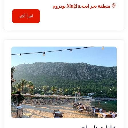
منطقة بحر ايجه,Muğla,بودروم
اقرأ أكثر
شاطئ هابيماج