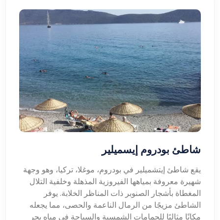
شاطئ بودروم إيسميلير
يقع شاطئ إيتشميلير في بودروم، موغلا، تركيا، وهو وجهة
شهيرة معروفة بمياهها الفيروزية المذهلة وخلفية التلال
المغطاة بأشجار الصنوبر ذات المناظر الخلابة. يوفر
الشاطئ مزيجًا من الرمال الناعمة والحصى، مما يجعله
مكانًا مثاليًا للحمامات الشمسية والسباحة في مياه بحر