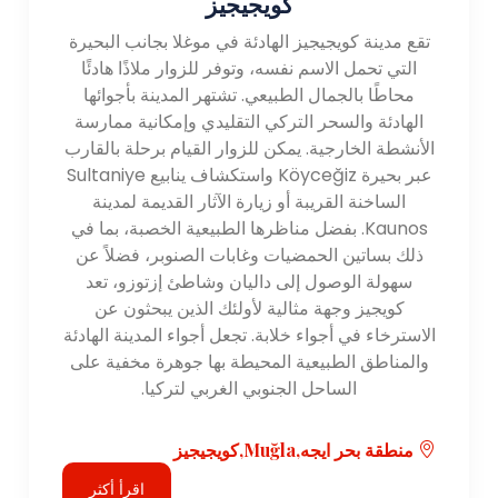
كويجيجيز
تقع مدينة كويجيجيز الهادئة في موغلا بجانب البحيرة
التي تحمل الاسم نفسه، وتوفر للزوار ملاذًا هادئًا
محاطًا بالجمال الطبيعي. تشتهر المدينة بأجوائها
الهادئة والسحر التركي التقليدي وإمكانية ممارسة
الأنشطة الخارجية. يمكن للزوار القيام برحلة بالقارب
عبر بحيرة Köyceğiz واستكشاف ينابيع Sultaniye
الساخنة القريبة أو زيارة الآثار القديمة لمدينة
Kaunos. بفضل مناظرها الطبيعية الخصبة، بما في
ذلك بساتين الحمضيات وغابات الصنوبر، فضلاً عن
سهولة الوصول إلى داليان وشاطئ إزتوزو، تعد
كويجيز وجهة مثالية لأولئك الذين يبحثون عن
الاسترخاء في أجواء خلابة. تجعل أجواء المدينة الهادئة
والمناطق الطبيعية المحيطة بها جوهرة مخفية على
الساحل الجنوبي الغربي لتركيا.
منطقة بحر ايجه,Muğla,كويجيجيز
اقرأ أكثر