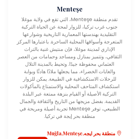
Menteşe
تقدم منطقة Menteşe، التي تقع في ولاية موغلا
جنوب غرب تركيا، للزوار لمحة عن الحياة التركية
التقليدية بهندستها المعمارية التاريخية وشوارعها
المتعرجة وأسواقها المحلية الساحرة. باعتبارها المركز
الإداري لمدينة موغلا، فإن منتيش غنية بالتراث
الثقافي، وتتميز بمنازل ومساجد وحمامات من العصر
العثماني محفوظة جيدًا. وتحيط بالمدينة التلال
والغابات الخضراء، مما يجعلها ملاذًا هادئًا وبوابة
للرحلات الاستكشافية في الطبيعة. يمكن للزوار
استكشاف المتاحف المحلية والاستمتاع بالمأكولات
التركية الأصيلة أو القيام بنزهة ممتعة عبر البلدة
القديمة. بفضل مزيجها من التاريخ والثقافة والجمال
الطبيعي، توفر Menteşe تجربة أصيلة ومريحة في
منطقة بحر إيجة في تركيا.
منطقة بحر ايجه,Muğla,Menteşe