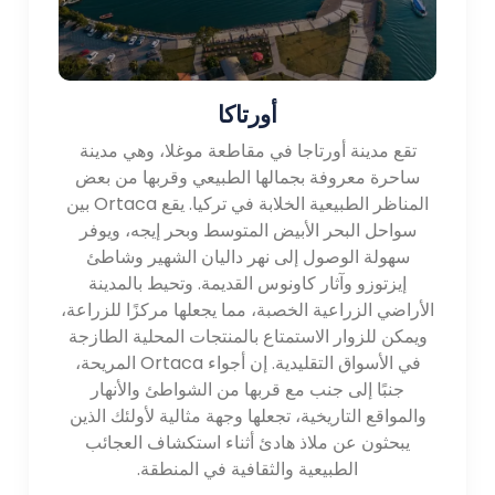
أورتاكا
تقع مدينة أورتاجا في مقاطعة موغلا، وهي مدينة
ساحرة معروفة بجمالها الطبيعي وقربها من بعض
المناظر الطبيعية الخلابة في تركيا. يقع Ortaca بين
سواحل البحر الأبيض المتوسط ​​وبحر إيجه، ويوفر
سهولة الوصول إلى نهر داليان الشهير وشاطئ
إيزتوزو وآثار كاونوس القديمة. وتحيط بالمدينة
الأراضي الزراعية الخصبة، مما يجعلها مركزًا للزراعة،
ويمكن للزوار الاستمتاع بالمنتجات المحلية الطازجة
في الأسواق التقليدية. إن أجواء Ortaca المريحة،
جنبًا إلى جنب مع قربها من الشواطئ والأنهار
والمواقع التاريخية، تجعلها وجهة مثالية لأولئك الذين
يبحثون عن ملاذ هادئ أثناء استكشاف العجائب
الطبيعية والثقافية في المنطقة.