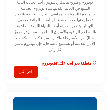
بودروم وضريح هاليكارناسوس، أحد عجائب الدنيا
السبع في العالم القديم. مياه بودروم الصافية
وشواطئها الجميلة والمراسي البحرية النابضة بالحياة
تجعل منها ملاذاً لعشاق الرياضات المائية ومحبي
الإبحار. وتتميز المدينة أيضًا بالحياة الليلية الصاخبة
والمطاعم الراقية والأسواق الساحرة، مما يوفر مزيجًا
مثاليًا من الاسترخاء والإثارة. سواء كنت تستكشف
الآثار القديمة أو تستمتع بالساحل، فإن بودروم تأسر
كل زائر.
منطقة بحر ايجه,Muğla,بودروم
اقرأ أكثر