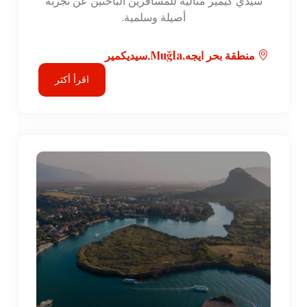
سيدي كيمير مثالية للمسافرين الباحثين عن تجربة
أصيلة وسلمية.
منطقة بحر ايجه,Muğla,سيديكمير
اقرأ أكثر