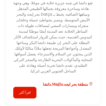
تقع داتشا في شبه جزيرة خلابة في موغلا، وهي وجهة
هادئة وساحرة معروفة بجمالها الطبيعي المذهل
ومياهها الصافية. يحيط بـ Datça بحر إيجه والبحر
الأبيض المتوسط، ويتميز بشواطئ جميلة وخلجان
منعزلة ومسارات المشي لمسافات طويلة ذات
المناظر الخلابة. تعد المدينة أيضًا موطنًا لمدينة
كنيدوس القديمة، حيث يمكن للزوار استكشاف الآثار
المطلة على البحر. إن طبيعة داتشا البكر ومناخها
المعتدل وأجواءها المريحة تجعلها ملاذًا مثاليًا لأولئك
الذين يبحثون عن السلام والاسترخاء. بفضل أسواقها
المحلية والمأكولات البحرية الطازجة والسحر التركي
التقليدي، تقدم داتشا تجربة أصيلة وهادئة على
الساحل الجنوبي الغربي لتركيا.
منطقة بحر ايجه,Muğla,داتشا
اقرأ أكثر