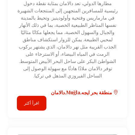
مطارها الدولي، تعد دالامان بمثابة نقطة دخول
رئيسية للمسافرين المتجهين إلى المنتجعات الشهيرة
في مارماريس وفتحية وأولودينيز. وتحيط بالمدينة
نفسها المناظر الطبيعية الخصبة، بما في ذلك الأنهار
والجبال والسهول الخصبة، مما يجعلها مكانًا مثاليًا
لمحبي الطبيعة. يمكن للزوار استكشاف مناطق
الجذب القريبة مثل نهر دالامان، الذي يشتهر بركوب
الرمث في المياه البيضاء، أو الاسترخاء على
الشواطئ البكر على ساحل البحر الأبيض المتوسط.
توفر دالامان ملاذًا هادئًا مع سهولة الوصول إلى
الساحل الفيروزي المذهل في تركيا.
منطقة بحر ايجه,Muğla,دالامان
اقرأ أكثر