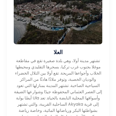
محفوظ جيدًا المسرح والمعابد والميناء القديم. يقدم الموقع لمحة
عن الحضارات اليونانية والرومانية القديمة.
- قلعة بودروم: قلعة بودروم ، المعروفة أيضًا باسم قلعة القديس
بطرس ، هي قلعة رائعة من العصور الوسطى تطل على ميناء
بودروم. يضم متحف الآثار تحت الماء ، والذي يعرض القطع الأثرية
من حطام السفن القديمة ويعرض التاريخ البحري للمنطقة.
- مدينة Tlos القديمة: Tlos هي مدينة ليقية قديمة يعود تاريخها
إلى العصور القديمة. يتميز بأطلال رائعة ، بما في ذلك أكروبوليس
العلا
بجانب التل ومسرح روماني ومقابر منحوتة في الصخر. يوفر
الموقع إطلالات بانورامية على المناطق الريفية المحيطة.
تشتهر مدينة أولا، وهي بلدة صغيرة تقع في مقاطعة
موغلا بجنوب غرب تركيا، بسحرها التقليدي ومحيطها
Natural Beauty:
الخلاب وأجواءها المريحة. تقع أولا بين التلال الخضراء
تشتهر منطقة موغلا بجمالها الطبيعي الخلاب ، بما في ذلك
والوديان الخصبة، وتوفر ملاذًا هادئًا من المراكز
الشواطئ البكر والمياه الفيروزية والمناظر الطبيعية الخلابة.
السياحية الصاخبة. تشتهر المدينة بمنازلها التي تعود
تشمل بعض المعالم الطبيعية البارزة:
إلى العصر العثماني المحفوظة جيدًا وشوارعها الضيقة
وأسواقها المحلية النابضة بالحياة. تعد Ula أيضًا بوابة
- Blue Lagoon: The Blue Lagoon of Oludeniz هي إحدى
إلى قرية Akyaka الساحلية القريبة، والتي تشتهر
العجائب الطبيعية المذهلة ، وتشتهر بمياهها الفيروزية الصافية
بشواطئها البكر ورياضاتها المائية، وخاصة رياضة
ومحيطها الخلاب. إنه مكان شهير للسباحة والحمامات الشمسية