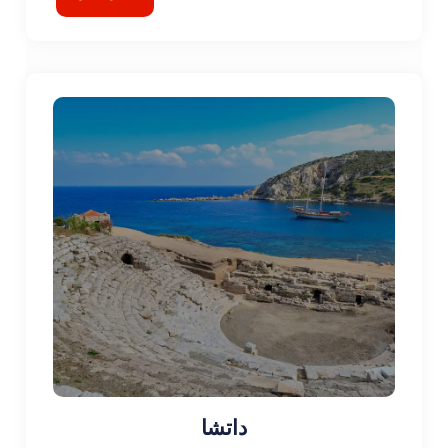
داتشا