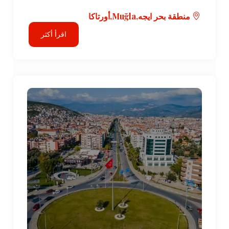
منطقة بحر ايجه,Muğla,أورتاكا
اقرأ أكثر