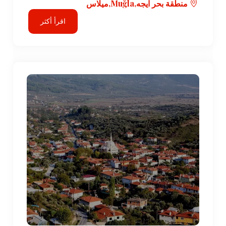
منطقة بحر ايجه,Muğla,ميلاس
اقرأ أكثر