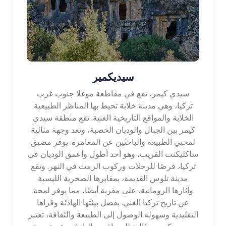
دالامان بمثابة البوابة الرئيسية للمنطقة ، حيث تربط الرحلات
المحلية والدولية بوجهات مختلفة. يمكن الوصول إلى المنطقة
أيضًا عن طريق البر وتوفر شبكة من الطرق السريعة والطرق
التي يتم صيانتها جيدًا ، مما يجعلها مريحة للسفر داخل المنطقة
واستكشاف مدنها ومعالمها السياحية المختلفة.
باختصار ، تعد منطقة موغلا منطقة آسرة وجهة تقدم مزيجًا مثاليًا
سيديكمير
من الجمال الطبيعي والتاريخ الغني ونمط الحياة الساحلي المريح.
سيدي كيمر، تقع في مقاطعة موغلا جنوب غرب
من مدينة بودروم النابضة بالحياة إلى مدينة داتشا الهادئة ، يمكن
تركيا، وهي مدينة خلابة تحيط بها المناظر الطبيعية
للزوار استكشاف الآثار القديمة والاسترخاء على الشواطئ البكر
الخلابة والمواقع التاريخية الغنية. تقع منطقة سيدي
والاستمتاع بالأنشطة في الهواء الطلق والانغماس في الثقافة
كيمر بين الجبال والوديان الخصبة، وتعد وجهة مثالية
والسحر الفريد للمنطقة. مع ساحلها المذهل ، والمدن النابضة
لمحبي الطبيعة والباحثين عن المغامرة. يوفر مضيق
بالحياة ، والمواقع التاريخية ، تدعو منطقة موغلا المسافرين لخلق
ساكليكنت القريب، وهو أحد أطول وأعمق الوديان في
ذكريات لا تُنسى في مكان ساحر حقًا.
تركيا، فرصًا للرحلات وركوب الرمث في النهر. وتقع
مدينة تلوس القديمة، بمقابرها الصخرية الليسية
وآثارها الرومانية، على مقربة أيضًا، مما يوفر لمحة
عن تاريخ تركيا الغني. بفضل بيئتها الهادئة وقراها
التقليدية وسهولة الوصول إلى الطبيعة والثقافة، تعتبر