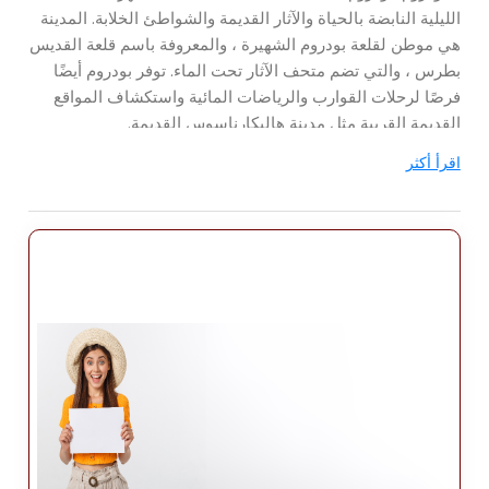
الليلية النابضة بالحياة والآثار القديمة والشواطئ الخلابة. المدينة
هي موطن لقلعة بودروم الشهيرة ، والمعروفة باسم قلعة القديس
بطرس ، والتي تضم متحف الآثار تحت الماء. توفر بودروم أيضًا
فرصًا لرحلات القوارب والرياضات المائية واستكشاف المواقع
القديمة القريبة مثل مدينة هاليكارناسوس القديمة.
- مارماريس: مارماريس هي مدينة منتجعية صاخبة تشتهر بمينائها
اقرأ أكثر
الخلاب ومنتزهها الحيوي وأجوائها النابضة بالحياة. تقدم المدينة
شواطئ خلابة وحدائق مائية ومجموعة واسعة من خيارات الترفيه.
يمكن للزوار أيضًا استكشاف دلتا داليان القريبة ، المشهورة
بحمامات الطين والمقابر القديمة المنحوتة في الصخور.
- فتحية: فتحية هي مدينة ساحلية ساحرة تقع بين الجبال والبحر.
تشتهر بجمالها الطبيعي ، بما في ذلك شاطئ أولودينيز المذهل
وبحيرة بلو لاغون الشهيرة. فتحية هي أيضًا بوابة إلى Lycian
Way ، وهو مسار طويل للمشي لمسافات طويلة يتعرج عبر
الأطلال القديمة والمناظر الطبيعية الخلابة والقرى التقليدية.
- داتشا: تقع هذه الوجهة الهادئة في شبه جزيرة داتشا ، وتوفر
جمالًا طبيعيًا بكرًا وحيوية. جو استرخاء. تشتهر بشواطئها النقية
ومياهها الصافية وخلجانها الجميلة. يمكن للزوار استكشاف مدينة