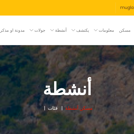
mugla
مسكن
معلومات
يكتشف
أنشطة
جولات
مدونة او مذكر
أنشطة
مسكن
أنشطة
فئات