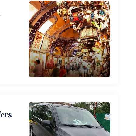
h
fers