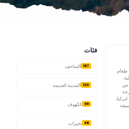
فئات
المتاحف
187
 طعام
ة.
 من
المدينة القديمة
120
زجة
لتركيا،
الكهوف
99
ميقة.
بحيرات
48