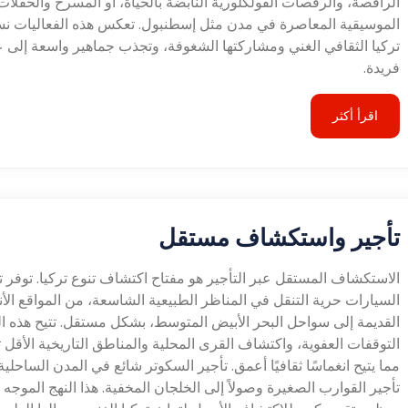
الراقصة، والرقصات الفولكلورية النابضة بالحياة، أو المسرح والحفلات
الموسيقية المعاصرة في مدن مثل إسطنبول. تعكس هذه الفعاليات ن
تركيا الثقافي الغني ومشاركتها الشغوفة، وتجذب جماهير واسعة إلى
فريدة.
اقرأ أكثر
تأجير واستكشاف مستقل
الاستكشاف المستقل عبر التأجير هو مفتاح اكتشاف تنوع تركيا. توفر ت
السيارات حرية التنقل في المناظر الطبيعية الشاسعة، من المواقع الأن
القديمة إلى سواحل البحر الأبيض المتوسط، بشكل مستقل. تتيح هذه ا
التوقفات العفوية، واكتشاف القرى المحلية والمناطق التاريخية الأقل تر
مما يتيح انغماسًا ثقافيًا أعمق. تأجير السكوتر شائع في المدن الساحلية
تأجير القوارب الصغيرة وصولاً إلى الخلجان المخفية. هذا النهج الموجه ذا