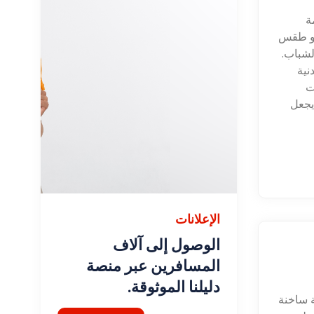
ة
وهو طقس
لشباب.
نية
ت
 يجعل
الإعلانات
الوصول إلى آلاف
المسافرين عبر منصة
دليلنا الموثوقة.
ة ساخنة