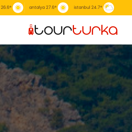
26.6
°
antalya
27.6
°
istanbul
24.7
°