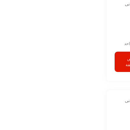
نى
حد
قة
نى