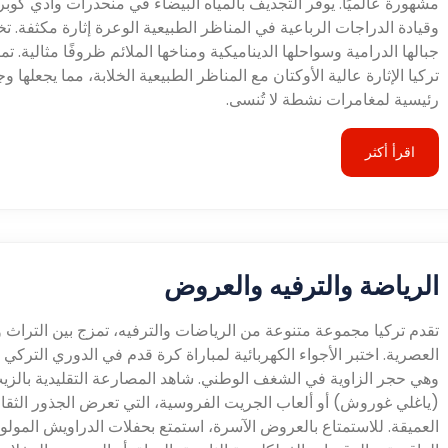
مشهورة عالميًا. يوفر التجديف بالمياه البيضاء في منحدرات وادي كوبر
وقيادة الدراجات الرباعية في المناظر الطبيعية الوعرة إثارة مكثفة. ت
جبالها الدرامية وسواحلها الديناميكية ومناخها الملائم ظروفًا مثالية. تم
تركيا الإثارة عالية الأوكتان مع المناظر الطبيعية الخلابة، مما يجعلها و
رئيسية لمغامرات نشطة لا تُنسى.
اقرأ أكثر
الرياضة والترفيه والعروض
تقدم تركيا مجموعة متنوعة من الرياضات والترفيه، تمزج بين التراث وا
العصرية. اختبر الأجواء الكهربائية لمباراة كرة قدم في الدوري التركي ا
وهي حجر الزاوية في الشغف الوطني. شاهد المصارعة التقليدية بالزي
(ياغلي غوروش) أو ألعاب الجريت الفروسية، التي تعرض الجذور الثقا
العميقة. للاستمتاع بالعروض الآسرة، استمتع بحفلات الدراويش المولوي