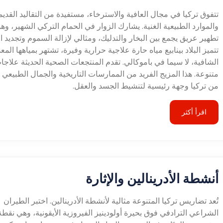
تتفوق تركيا في مجال العافية والاسترخاء، مستفيدة من التقاليد القديم
والموارد الطبيعية الغنية. يشارك الزوار في الحمام التركي الشهير، 
تطهير عريق يجمع بين البخار والتدليك، ومثالي لإزالة السموم وتجديد ا
تتميز البلاد بينابيع مياه حارة علاجية حرارية وفيرة، تشتهر بمياهها المعد
الشافية، لا سيما في باموكالي. تقدم المنتجعات الصحية الحديثة علاجا
متنوعة. هذا المزيج الفريد من الممارسات التاريخية والجمال الطبيعي
من تركيا وجهة رئيسية لتنشيط الجسد والعقل.
اقرأ أكثر
أنشطة الأدرينالين والإثارة
تُعد تضاريس تركيا المتنوعة مثالية لأنشطة الأدرينالين. اختبر الطيران
الشراعي الترادفي فوق بحيرة أولودينيز الفيروزية الأيقونية، وهي نقط