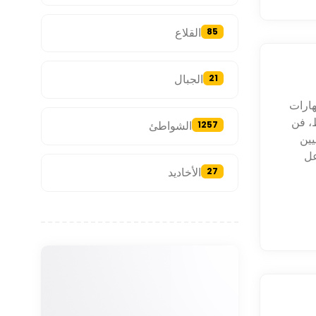
القلاع
85
الجبال
21
هارات
ط، فن
الشواطئ
1257
يين
عل
الأخاديد
27