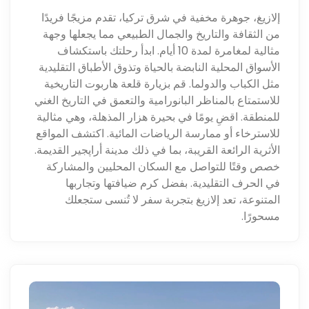
إلازيغ، جوهرة مخفية في شرق تركيا، تقدم مزيجًا فريدًا
من الثقافة والتاريخ والجمال الطبيعي مما يجعلها وجهة
مثالية لمغامرة لمدة 10 أيام. ابدأ رحلتك باستكشاف
الأسواق المحلية النابضة بالحياة وتذوق الأطباق التقليدية
مثل الكباب والدولما. قم بزيارة قلعة هاربوت التاريخية
للاستمتاع بالمناظر البانورامية والتعمق في التاريخ الغني
للمنطقة. اقضِ يومًا في بحيرة هزار المذهلة، وهي مثالية
للاسترخاء أو ممارسة الرياضات المائية. اكتشف المواقع
الأثرية الرائعة القريبة، بما في ذلك مدينة أراپجیر القديمة.
خصص وقتًا للتواصل مع السكان المحليين والمشاركة
في الحرف التقليدية. بفضل كرم ضيافتها وتجاربها
المتنوعة، تعد إلازيغ بتجربة سفر لا تُنسى ستجعلك
مسحورًا.