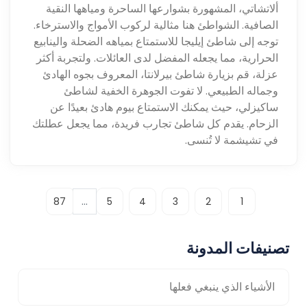
ألاتشاتي، المشهورة بشوارعها الساحرة ومياهها النقية
الصافية. الشواطئ هنا مثالية لركوب الأمواج والاسترخاء.
توجه إلى شاطئ إيليجا للاستمتاع بمياهه الضحلة والينابيع
الحرارية، مما يجعله المفضل لدى العائلات. ولتجربة أكثر
عزلة، قم بزيارة شاطئ بيرلانتا، المعروف بجوه الهادئ
وجماله الطبيعي. لا تفوت الجوهرة الخفية لشاطئ
ساكيزلي، حيث يمكنك الاستمتاع بيوم هادئ بعيدًا عن
الزحام. يقدم كل شاطئ تجارب فريدة، مما يجعل عطلتك
في تشيشمة لا تُنسى.
...
87
5
4
3
2
1
تصنيفات المدونة
الأشياء الذي ينبغي فعلها