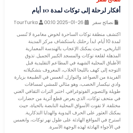
أفكار لرحلة إلى توكات لمدة 10 أيام
نصائح سفر
26-01-2025 00:10
TourTurka
اكتشف منطقة توكات الساحرة لخوض مغامرة لا تُنسى
لمدة 10 أيام. ابدأ رحلتك باستكشاف مركز المدينة
التاريخي، حيث يمكنك الإعجاب بالهندسة المعمارية
المذهلة لقلعة توكات والمسجد الكبير الجميل. تذوق
الأطباق المحلية الشهية في المطاعم التقليدية قبل
التوجه إلى كهف بالليجا الخلاب، المعروف بتشكيلاته
الفريدة من الصواعد والنوازل. انغمس في الطبيعة بزيارة
وادي نيكسار الخصب، وهو مثالي للمشي لمسافات
طويلة والتصوير الفوتوغرافي. اختبر التراث الثقافي الغني
في متحف توكات، الذي يعرض قطع أثرية من حضارات
مختلفة. لا تفوت الأسواق المحلية النابضة بالحياة، حيث
يمكنك العثور على الحرف اليدوية والهدايا التذكارية.
استرخ في المواقع الهادئة على طول نهر توكات، وانغمس
في الأجواء الهادئة لهذه الوجهة الآسرة.