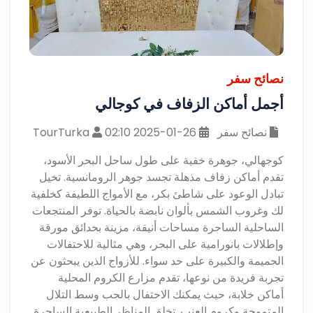
نصائح سفر
أجمل أماكن الزفاف في كوجالي
نصائح سفر
26-01-2025 02:10
TourTurka
كوجهالي، جوهرة خفية على طول ساحل البحر الأسود،
تقدم أماكن زفاف مذهلة تجسد جوهر الرومانسية. تخيل
تبادل الوعود على شاطئ بكر، مع الأمواج اللطيفة كخلفية
لك وغروب الشمس بألوان نابضة بالحياة. توفر المنتجعات
الساحلية الساحرة مساحات أنيقة، مزينة بحدائق مورقة
وإطلالات بانورامية على البحر، وهي مثالية للاحتفالات
الحميمة والكبيرة على حد سواء. للأزواج الذين يبحثون عن
تجربة فريدة من نوعها، تقدم مزارع الكروم المحلية
أماكن خلابة، حيث يمكنك الاحتفال بالحب وسط التلال
المتموجة وكروم العنب. تخلق المناظر الطبيعية الساحرة