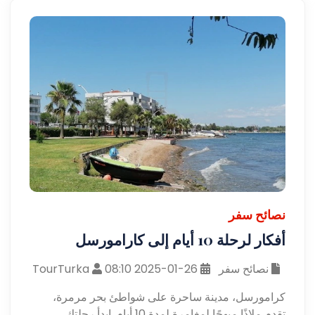
نصائح سفر
أفكار لرحلة 10 أيام إلى كارامورسل
نصائح سفر
26-01-2025 08:10
TourTurka
كرامورسل، مدينة ساحرة على شواطئ بحر مرمرة،
تقدم ملاذًا مبهجًا لمغامرة لمدة 10 أيام. ابدأ رحلتك