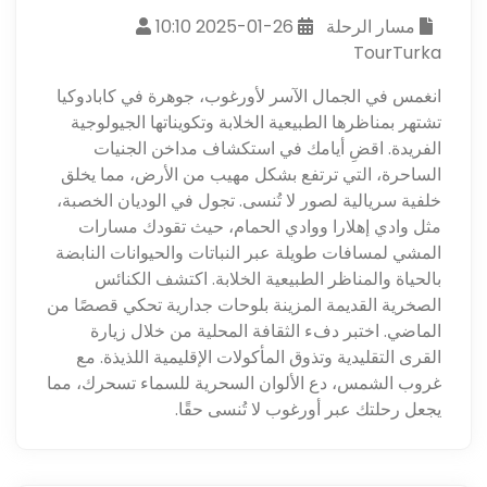
مسار الرحلة
26-01-2025 10:10
TourTurka
انغمس في الجمال الآسر لأورغوب، جوهرة في كابادوكيا
تشتهر بمناظرها الطبيعية الخلابة وتكويناتها الجيولوجية
الفريدة. اقضِ أيامك في استكشاف مداخن الجنيات
الساحرة، التي ترتفع بشكل مهيب من الأرض، مما يخلق
خلفية سريالية لصور لا تُنسى. تجول في الوديان الخصبة،
مثل وادي إهلارا ووادي الحمام، حيث تقودك مسارات
المشي لمسافات طويلة عبر النباتات والحيوانات النابضة
بالحياة والمناظر الطبيعية الخلابة. اكتشف الكنائس
الصخرية القديمة المزينة بلوحات جدارية تحكي قصصًا من
الماضي. اختبر دفء الثقافة المحلية من خلال زيارة
القرى التقليدية وتذوق المأكولات الإقليمية اللذيذة. مع
غروب الشمس، دع الألوان السحرية للسماء تسحرك، مما
يجعل رحلتك عبر أورغوب لا تُنسى حقًا.