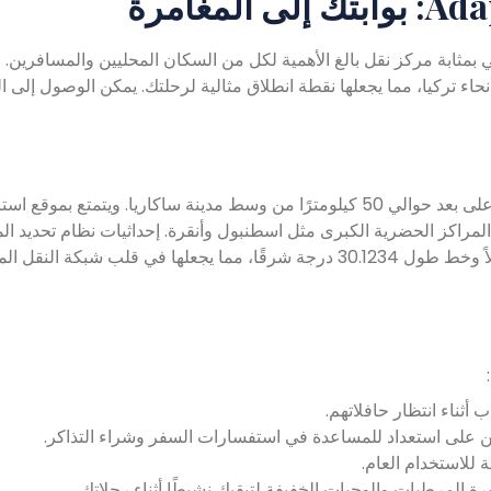
ة حافلات Kocaali في قلب مدينة Adapazarı، وهي بمثابة مركز نقل بالغ الأهمية لكل من السكان المحليين والمساف
اء تركيا، مما يجعلها نقطة انطلاق مثالية لرحلتك. يمكن الوصول إلى 
تقع محطة حافلات كوكالي في منطقة كوكالي في أدابازاري، على بعد حوالي 50 كيلومترًا من وسط مدينة ساكاريا. ويت
لة الوصول إلى المراكز الحضرية الكبرى مثل اسطنبول وأنقرة. إحداثيات نظام تحديد ال
العالمي (GPS) للمحطة هي خط عرض 40.5900 درجة شمالاً وخط طول 30.1234 درجة شرقًا، مما يجعلها في قلب 
ثناء انتظار حافلاتهم.
ن على استعداد للمساعدة في استفسارات السفر وشراء التذاكر.
للاستخدام العام.
 المرطبات والوجبات الخفيفة لتبقيك نشيطًا أثناء رحلاتك.