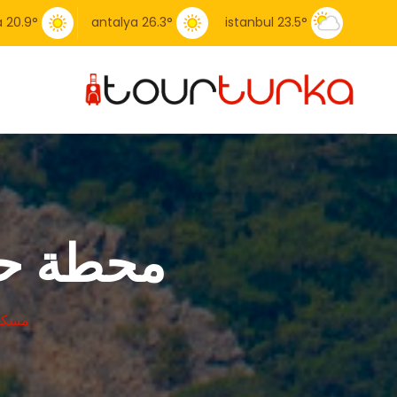
a
20.9
°
antalya
26.3
°
istanbul
23.5
°
محطة حافلا
مسك