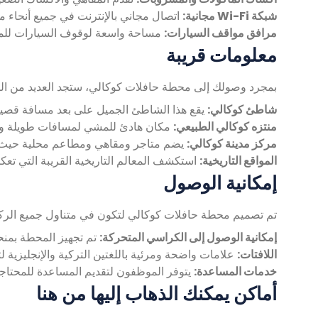
شبكة Wi-Fi مجانية:
اتصال مجاني بالإنترنت في جميع أنحاء م
مرافق مواقف السيارات:
مساحة واسعة لوقوف السيارات للمركب
معلومات قريبة
بمجرد وصولك إلى محطة حافلات كوكالي، ستجد العديد من المع
شاطئ كوكالي:
يقع هذا الشاطئ الجميل على بعد مسافة قصيرة
منتزه كوكالي الطبيعي:
مكان هادئ للمشي لمسافات طويلة والت
مركز مدينة كوكالي:
يضم متاجر ومقاهي ومطاعم محلية حيث يمك
المواقع التاريخية:
استكشف المعالم التاريخية القريبة التي تعكس تراث azarı
إمكانية الوصول
تم تصميم محطة حافلات كوكالي لتكون في متناول جميع الرك
إمكانية الوصول إلى الكراسي المتحركة:
تم تجهيز المحطة بمن
اللافتات:
علامات واضحة ومرئية باللغتين التركية والإنجليزية ل
خدمات المساعدة:
يتوفر الموظفون لتقديم المساعدة للمحتاج
أماكن يمكنك الذهاب إليها من هنا