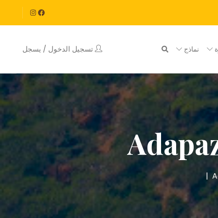
تسجيل الدخول / يسجل
ة
نماذج