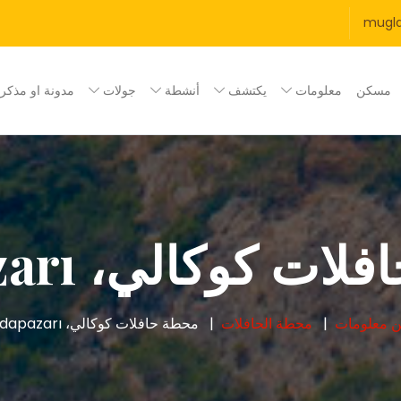
mugl
مسكن
معلومات
يكتشف
أنشطة
جولات
مدونة او مذكر
ت كوكالي، Adapazarı
ن
معلومات
محطة الحافلات
محطة حافلات كوكالي، Adapazarı