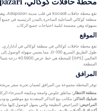
محطة حافلات كوكالي، Adapazarı: بوابتك إلى المغامرة
تقع محط
منطقة كوكالي الساحلية الساحرة بالمدن الرئيسية في جميع أنح
بسهولة وهي مصممة لتلبية احتياجات جميع الركاب.
الموقع
طول الطريق السريع D-100، مما يضمن سهو
المنطقة.
المرافق
توفر المحطة مجموعة من المرافق لضمان تجربة سفر مريحة:
منطقة الانتظار:
مناطق جلوس واسعة ومكيفة لاسترخاء الركاب أ
شبابيك التذاكر:
مكاتب بيع التذاكر المتعددة مع موظفين ودودي
المراحيض:
المراحيض النظيفة والتي يسهل الوصول إليها متاحة 
أكشاك المأكولات والمشروبات:
تقدم المقاهي والأكشاك الصغيرة