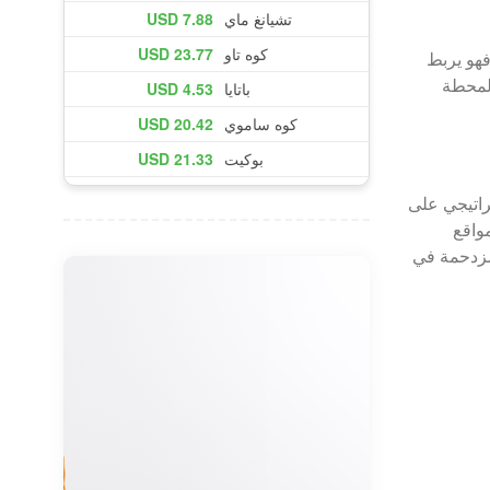
رين. فهو يربط
المحطة
متع بموقع استراتيجي على
مواقع
شبكة النقل المزدحمة في