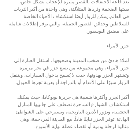
تعد قاعة الاحتفالات بالقصر مثيرة للإعجاب بشكل خاص،
بقبتها الضخمة وثرياها المتلألئة، وهي واحدة من أكبر الثريات
في العالم. يمكن للزوار أيضًا استكشاف الأحياء الخاصة
للسلاطين وحدائق القصور الجميلة، والتي توفر إطلالات شاملة
على مضيق البوسفور.
جزر الأمراء
لملاذ هادئ من صخب المدينة وضجيجها ، استقل العبارة إلى
جزر الأمراء، وهي مجموعة من تسع جزر في بحر مرمرة.
وتشتهر الجزر بهدوئها، حيث لا يُسمح بدخول السيارات، ويتنقل
الزوار سيرًا على الأقدام أو بالدراجة أو بعربة تجرها الخيول.
أكبر الجزر وأكثرها شعبية هي جزيرة بويوكادا، حيث يمكنك
استكشاف الشوارع الساحرة تصطف على جانبيها المنازل
الخشبية، وتزور الأديرة التاريخية، وتسترخي على الشواطئ
الهادئة. توفر الجزر تباينًا هادئًا مع المدينة المزدحمة، وهي
مثالية لرحلة يومية أو لقضاء عطلة نهاية الأسبوع.