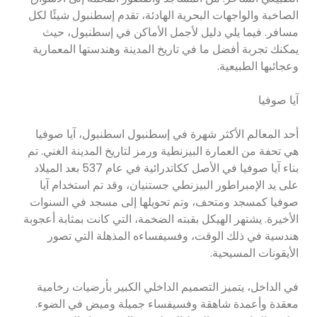
الصاخبة والواجهات البحرية الهادئة، تقدم إسطنبول شيئًا لكل
مسافر. فيما يلي دليل لأجمل الأماكن في إسطنبول، حيث
يمكنك تجربة أفضل ما في تاريخ المدينة وهندستها المعمارية
وعجائبها الطبيعية.
آيا صوفيا
أحد المعالم الأكثر شهرة في إسطنبول اسطنبول، آيا صوفيا
هي تحفة من العمارة البيزنطية ورمز لتاريخ المدينة الغني. تم
بناء آيا صوفيا في الأصل ككاتدرائية في عام 537 بعد الميلاد
على يد الإمبراطور البيزنطي جستنيان، وقد تم استخدام آيا
صوفيا كمسجد ومتحف، وتم تحويلها إلى مسجد في السنوات
الأخيرة. يشتهر الهيكل بقبته الضخمة، التي كانت بمثابة أعجوبة
هندسية في ذلك الوقت، وفسيفساءه المذهلة التي تصور
الأيقونات المسيحية.
في الداخل، يتميز التصميم الداخلي الكبير بأرضيات رخامية
معقدة وأعمدة شاهقة وفسيفساء جميلة وميض في الضوء.