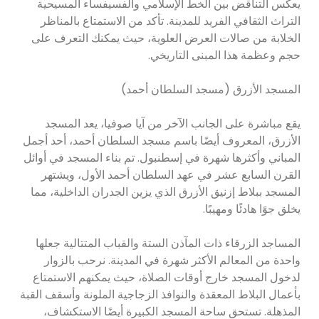
يعكس التناقض بين الخط الإسلامي والفسيفساء المسيحية
التراث الثقافي الفريد للمدينة. تأكد من الاستمتاع بالمناظر
الخلابة من صالات العرض العلوية، حيث يمكنك التعرف على
حجم وعظمة هذا المبنى التاريخي.
المسجد الأزرق (مسجد السلطان أحمد)
يقع مباشرة على الجانب الآخر من آيا صوفيا، يعد المسجد
الأزرق، المعروف أيضًا باسم مسجد السلطان أحمد، أحد أجمل
المباني وأكثرها شهرة في إسطنبول. تم بناء المسجد في أوائل
القرن السابع عشر في عهد السلطان أحمد الأول، ويشتهر
المسجد ببلاط إزنيق الأزرق الذي يزين الجدران الداخلية، مما
يخلق جوًا هادئًا ومهيبًا.
المساجد الزرقاء ذات المآذن الستة والقباب المتتالية جعلها
واحدة من المعالم الأكثر شهرة في المدينة. نرحب بالزوار
لدخول المسجد خارج أوقات الصلاة، حيث يمكنهم الاستمتاع
بأعمال البلاط المعقدة والنوافذ الزجاجية الملونة وأسقف القبة
المذهلة. تستحق ساحة المسجد الكبيرة أيضًا الاستكشاف،