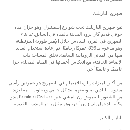
صهريج البازيليك
تقع صهريج البازيليك تحت شوارع إسطنبول. وهو خزان مياه
جوفي قديم كان يزود المدينة بالمياه في السابق. تم بناء
الصهريج في القرن السادس خلال الإمبراطورية البيزنطية،
وهو مدعوم بـ 336 عمودًا رخاميًا، تم إعادة استخدام العديد
منها من المباني الرومانية السابقة. تخلق المساحة ذات
الإضاءة الخافتة، مع انعكاس أعمدتها في المياه الضحلة، جوًا
غامضًا وعالميًا آخر.
من أكثر الميزات إثارة للاهتمام في الصهريج هو عمودين رأسي
ميدوسا، اللذين تم وضعهما بشكل جانبي ومقلوب. ، مما يزيد
من الشعور بالغموض. إن المشي عبر Basilica Cistern يبدو
وكأنه الدخول إلى زمن آخر، وهو مثال رائع للهندسة القديمة.
البازار الكبير