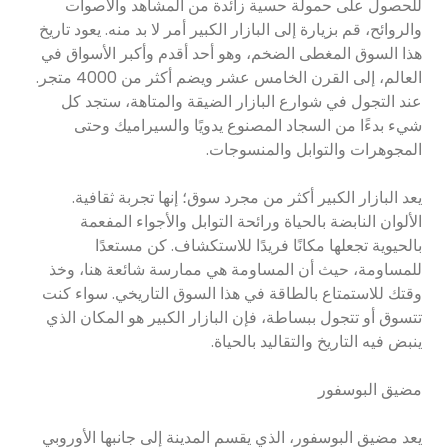
للحصول على حمولة حسية زائدة من المشاهد والأصوات
والروائح، قم بزيارة إلى البازار الكبير أمر لا بد منه. يعود تاريخ
هذا السوق المغطى الضخم، وهو أحد أقدم وأكبر الأسواق في
العالم، إلى القرن الخامس عشر ويضم أكثر من 4000 متجر.
عند التجول في شوارع البازار الضيقة والمتاهة، ستجد كل
شيء بدءًا من السجاد المصنوع يدويًا والسيراميك وحتى
المجوهرات والتوابل والمنسوجات.
يعد البازار الكبير أكثر من مجرد سوق؛ إنها تجربة ثقافية.
الألوان النابضة بالحياة ورائحة التوابل والأجواء المفعمة
بالحيوية تجعلها مكانًا فريدًا للاستكشاف. كن مستعدًا
للمساومة، حيث أن المساومة هي ممارسة شائعة هنا، وخذ
وقتك للاستمتاع بالطاقة في هذا السوق التاريخي. سواء كنت
تتسوق أو تتجول ببساطة، فإن البازار الكبير هو المكان الذي
ينبض فيه التاريخ والتقاليد بالحياة.
مضيق البوسفور
يعد مضيق البوسفور، الذي يقسم المدينة إلى جانبها الأوروبي