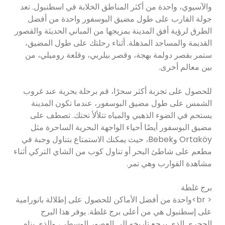
والآسيوي، واحدة من أكثر المناطق الخلابة في اسطنبول. تعد
جولة القارب على طول مضيق البوسفور واحدة من أفضل
الطرق لرؤية أفق المدينة بمزيجها من المباني الحديثة والقصور
القديمة والمساجد المذهلة. أثناء رحلتك على طول المضيق،
ستمر بقصر دولمة بهجة، وقصر بيلربي، وقلعة روميلي، من
بين معالم أخرى.
للحصول على تجربة أكثر سحرًا، قم برحلة بحرية عند غروب
الشمس على طول مضيق البوسفور، عندما تكون المدينة
يستحم في الضوء الذهبي والمياه تتلألأ تحتك. تصطف على
مضيق البوسفور أيضًا أحياء الواجهة البحرية الساحرة مثل
Ortaköy وBebek، حيث يمكنك الاستمتاع بتناول وجبة في
مطعم على شاطئ البحر أو تناول كوب من الشاي التركي أثناء
مشاهدة القوارب وهي تمر.
برج غلطة
< br>واحدة من أفضل الأماكن للحصول على إطلالة بانورامية
على إسطنبول هي من أعلى برج غلطة. يوفر هذا البرج
الحجري الذي يرجع تاريخه إلى العصور الوسطى، والذي بناه