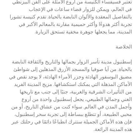
تعتبر فسيفساء الكنيسة من أروع الأمثلة على الفن البيزنطي
في العالم، ويمكن للزوار قضاء ساعات في الإعجاب
بالتفاصيل المعقدة والألوان النابضة بالحياة. تقدم كنيسة تشورا
تجربة أكثر هدوءًا وأكثر حميمية مقارنة بالمعالم الأكبر في
المدينة، مما يجعلها جوهرة مخفية تستحق الزيارة.
الخلاصة
إسطنبول مدينة تأسر الزوار بجمالها والتاريخ والثقافة النابضة
بالحياة. من آيا صوفيا والمسجد الأزرق المذهلين إلى شواطئ
مضيق البوسفور الهادئة وجزر الأمراء الهادئة، لا يوجد نقص في
الأماكن المذهلة التي يمكنك استكشافها. مزيج المدينة الفريد
من التأثيرات الشرقية والغربية، جنبًا إلى جنب مع تاريخها
الغني وجمالها الطبيعي، يجعل إسطنبول واحدة من أروع
وأجمل المدن في العالم. سواء كنت من عشاق التاريخ، أو من
محبي الطبيعة، أو تتطلع ببساطة إلى تجربة سحر إسطنبول،
فإن هذه الأماكن الجميلة ستترك انطباعًا دائمًا في رحلتك عبر
هذه المدينة الرائعة.