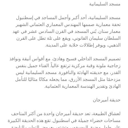
مسجد السليمانية
مسجد السليمانية، أحد أكبر وأجمل المساجد في إسطنبول
تحفة معمارية صممها المهندس المعماري العثماني الشهير
معمار سنان. بُني المسجد في القرن السادس عشر في عهد
السلطان سليمان القانوني، ويقع على تلة تطل على القرن
الذهبي، ويوفر إطلالات خلابة على المدينة.
تصميم المسجد الداخلي فسيح وهادئ، مع أقواس أنيقة ونوافذ
زجاجية ملونة وقبة مركزية ترتفع عالياً. الفناء جميل بنفس
القدر، مع حديقته الهادئة والنافورة. مسجد السليمانية ليس
مزدحمًا مثل المسجد الأزرق، مما يجعله مكانًا مثاليًا للتأمل
الهادئ وتقدير الهندسة المعمارية العثمانية.
حديقة أميرجان
لعشاق الطبيعة، تعد حديقة أميرجان واحدة من أكثر المتاحف
مساحات خضراء جميلة في اسطنبول. تقع هذه الحديقة الكبيرة
على طول مضيق البوسفور، وتشتهر بعروض التوليب النابضة