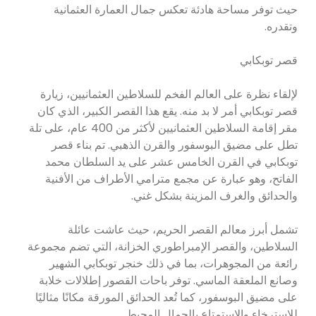
حيث توفر مساحة هادئة تعكس جمال العمارة العثمانية
وتقدره.
قصر توبكابي
لإلقاء نظرة على العالم الفخم للسلاطين العثمانيين، زيارة
قصر توبكابي أمر لا بد منه. يقع هذا القصر الكبير، الذي كان
مقر إقامة السلاطين العثمانيين لأكثر من 400 عام، على تلة
تطل على مضيق البوسفور والقرن الذهبي. تم بناء قصر
توبكابي في القرن الخامس عشر على يد السلطان محمد
الفاتح، وهو عبارة عن مجمع مترامي الأطراف من الأفنية
والحدائق والغرف المزينة بشكل غني.
تشمل أبرز معالم القصر الحريم، حيث عاشت عائلة
السلاطين، والقصر الإمبراطوري الخزانة، التي تضم مجموعة
رائعة من المجوهرات، بما في ذلك خنجر توبكابي الشهير
وصانع الملعقة الماسي. توفر باحات القصور إطلالات خلابة
على مضيق البوسفور، كما تُعد الحدائق المورقة مكانًا مثاليًا
للاسترخاء والاستمتاع بالجمال المحيط.