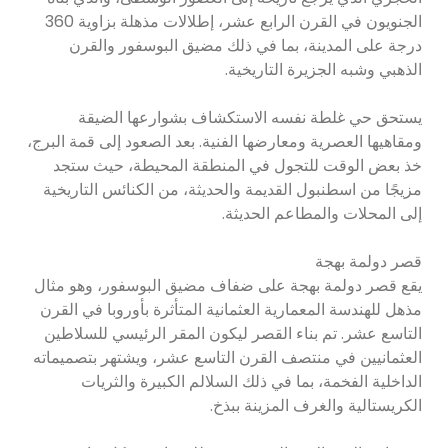
الجنويون في القرن الرابع عشر، إطلالات مذهلة بزاوية 360
درجة على المدينة، بما في ذلك مضيق البوسفور والقرن
الذهبي وشبه الجزيرة التاريخية.
يستحق حي غلطة نفسه الاستكشاف بشوارعها الضيقة
ومقاهيها العصرية ومعارضها الفنية. بعد الصعود إلى قمة البرج،
خذ بعض الوقت للتجول في المنطقة المحيطة، حيث ستجد
مزيجًا من اسطنبول القديمة والحديثة، من الكنائس التاريخية
إلى المحلات والمطاعم الحديثة.
قصر دولمة بهجة
يقع قصر دولمة بهجة على ضفاف مضيق البوسفور، وهو مثال
مذهل للهندسة المعمارية العثمانية المتأثرة بأوروبا في القرن
التاسع عشر. تم بناء القصر ليكون المقر الرئيسي للسلاطين
العثمانيين في منتصف القرن التاسع عشر، ويشتهر بتصميماته
الداخلية الفخمة، بما في ذلك السلالم الكبيرة والثريات
الكريستالية والغرف المزينة ببذخ.