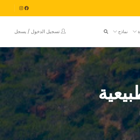
تسجيل الدخول / يسجل
ة
نماذج
بيعية