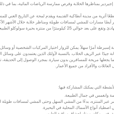
يردير بمناظرها الخلابة وفرص ممارسة الرياضات المائية، بما في ذلك 
ا أثرية من مدينة أنطاكية القديمة ويقدم لمحة عن التاريخ الغني للمن
 أيضًا مسارات للمشي لمسافات طويلة ومناظر خلابة خلال الأشهر الأكثر
لومترًا من منتزه بحيرة سولوكلو الطبيعي.
سبرطة أمرًا سهلاً. يمكن للزوار اختيار المركبات الشخصية أو وسائل ا
ك الطرق المُصانة جيدًا عبر الريف الخلاب. بالنسبة لأولئك الذين يعتمدون على وسائل 
ا يجعلها مريحة للمسافرين بدون سيارة. بمجرد الوصول إلى الحديقة، ت
لعائلات والأفراد من جميع الأعمار.
لأنشطة التي يمكنك المشاركة فيها:
صصة وانغمس في جمال الطبيعة.
ر عبر المنتزه، بدءًا من المشي السهل وحتى المشي لمسافات طويلة الأك
طياد أنواع الأسماك المحلية في البحيرة.
قة، فهي مكان ممتاز لعشاق مراقبة الطيور.