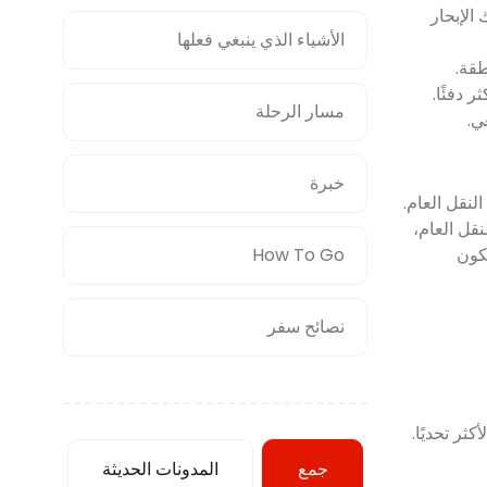
الإبحار
الأشياء الذي ينبغي فعلها
طقة.
 دفئًا.
مسار الرحلة
خبرة
لنقل العام.
النقل العام،
How To Go
كون
نصائح سفر
ثر تحديًا.
جمع
المدونات الحديثة