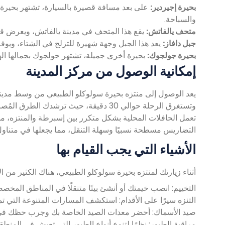
بحيرة إجيردير:
على بعد مسافة قصيرة بالسيارة، تشتهر بحيرة إج
والسباحة.
متحف يالفاتش:
يقع هذا المتحف في مدينة يالفاتش، ويعرض قطعً
جبل دافاز:
يعد هذا الجبل وجهة شهيرة للتزلج في الشتاء، ويوفر
بحيرة جولجوك:
بحيرة أخرى جميلة، تشتهر جولجوك بجمالها الهادئ وتقع على بعد حوالي 25 كي
إمكانية الوصول من مركز المدينة
يعد الوصول إلى منتزه بحيرة سولوكلو الطبيعي من وسط مدينة إ
وتستغرق الرحلة حوالي 30 دقيقة، حيث ترشد
تعمل الحافلات المحلية بشكل متكرر بين إسبرطة والمنتزه، مم
التضاريس مسطحة نسبيًا وسهلة التنقل، مما يجعلها في متناول ا
الأشياء التي يجب القيام بها
أثناء زيارتك لمنتزه بحيرة سولوكلو الطبيعي، هناك الكثير من ا
التخييم: انصب خيمتك أو أنشئ بيتًا متنقلًا في المناطق المخ
التنزه سيرًا على الأقدام: استكشف المسارات المتنوعة التي تم
صيد الأسماك: أحضر معدات الصيد الخاصة بك وجرب حظك في اص
مراقبة الطيور: نظرًا لتنوع أنواع الطيور التي تعيش في المنط