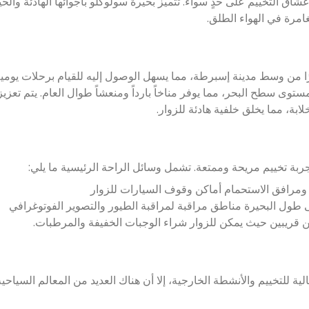
وعشاق التخييم على حدٍ سواء. تتميز بحيرة سولوكلو بأجوائها الهادئة والحيا
امرة في الهواء الطلق.
يرة سولوكلو الطبيعي على بعد حوالي 20 كيلومترًا من وسط مدينة إسبرطة، مما يسهل الوصول إليه للقيام برحلا
تقع الحديقة على ارتفاع حوالي 1100 متر فوق مستوى سطح البحر، مما يوفر مناخاً بارداً ومنعشاً طوال العام. يتم 
بة، مما يخلق خلفية هادئة للزوار.
بة تخييم مريحة وممتعة. تشمل وسائل الراحة الرئيسية ما يلي:
ومرافق الاستحمام
أماكن وقوف السيارات للزوار
 طول البحيرة
مناطق مراقبة لمراقبة الطيور والتصوير الفوتوغرافي
ن قريبين حيث يمكن للزوار شراء الوجبات الخفيفة والمرطبات.
 للتخييم والأنشطة الخارجية، إلا أن هناك العديد من المعالم السياحية 