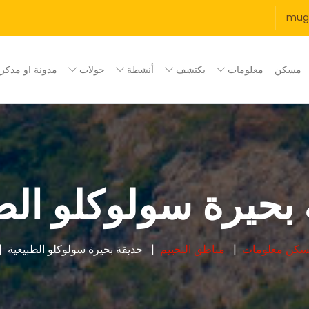
mug
مسكن
معلومات
يكتشف
أنشطة
جولات
مدونة او مذكر
بحيرة سولوكلو الط
سكن
معلومات
مناطق التخييم
حديقة بحيرة سولوكلو الطبيعية