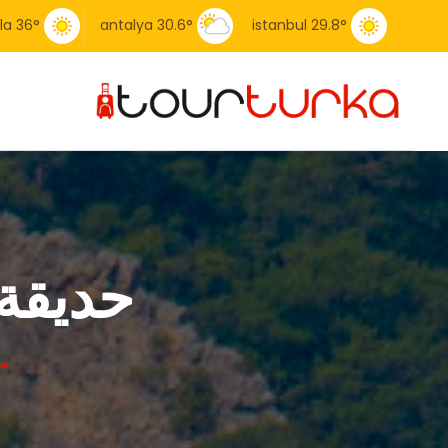
la
36
°
antalya
30.6
°
istanbul
29.8
°
حديقة 
م