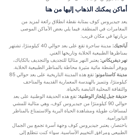
أماكن يمكنك الذهاب إليها من هنا
يعد جيديروس كوف بمثابة نقطة انطلاق رائعة لمزيد من
المغامرات في المنطقة. فيما يلي بعض الأماكن الموصى
بزيارتها في مكان قريب:
آيانجيك:
مدينة ساحرة تقع على بعد حوالي 40 كيلومترًا، تشتهر
بمناظرها الطبيعية الخلابة وتاريخها الغني.
نهر ديفريكاني:
يعتبر النهر مثاليًا للتجديف والتجديف بالكاياك،
ويوفر أنشطة مائية مثيرة محاطة بالمناظر الطبيعية الخلابة.
مدينة كاستامونو:
تقع هذه المدينة التاريخية على بعد حوالي 85
كيلومترًا، وتتميز بالهندسة المعمارية القديمة والمتاحف
والثقافة المحلية النابضة بالحياة.
حديقة جبل إيلجاز الوطنية:
تقع هذه الحديقة الوطنية على بعد
حوالي 90 كيلومترًا من جيديروس كوف، وهي مثالية للمشي
لمسافات طويلة ومشاهدة الحياة البرية والاستمتاع بالمناظر
البانورامية.
باختصار، يعتبر جيديروس كوف وجهة آسرة تجمع بين الجمال
الطبيعي ومرافق التخييم الأساسية. سواء كنت تتطلع إلى