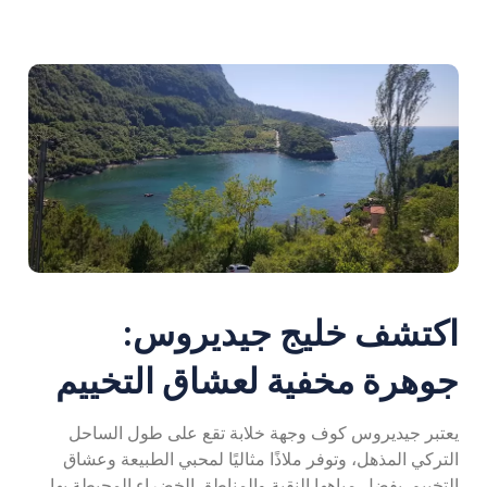
اكتشف خليج جيديروس:
جوهرة مخفية لعشاق التخييم
يعتبر جيديروس كوف وجهة خلابة تقع على طول الساحل
التركي المذهل، وتوفر ملاذًا مثاليًا لمحبي الطبيعة وعشاق
التخييم. بفضل مياهها النقية والمناطق الخضراء المحيطة بها