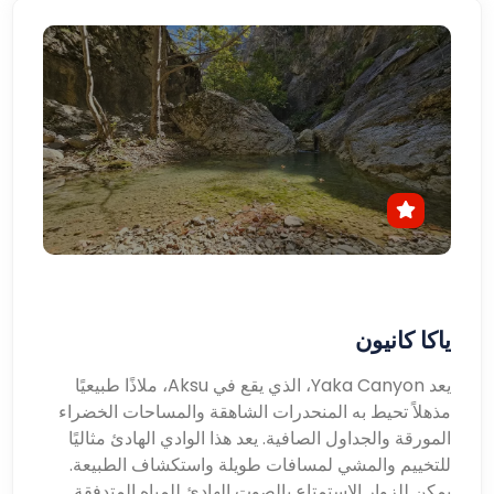
ياكا كانيون
يعد Yaka Canyon، الذي يقع في Aksu، ملاذًا طبيعيًا
مذهلاً تحيط به المنحدرات الشاهقة والمساحات الخضراء
المورقة والجداول الصافية. يعد هذا الوادي الهادئ مثاليًا
للتخييم والمشي لمسافات طويلة واستكشاف الطبيعة.
يمكن للزوار الاستمتاع بالصوت الهادئ للمياه المتدفقة