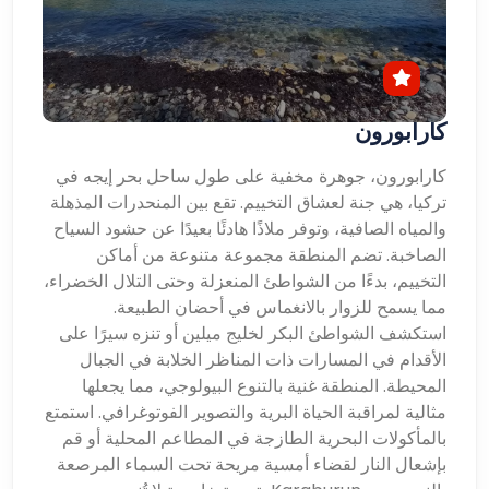
كارابورون
كارابورون، جوهرة مخفية على طول ساحل بحر إيجه في
تركيا، هي جنة لعشاق التخييم. تقع بين المنحدرات المذهلة
والمياه الصافية، وتوفر ملاذًا هادئًا بعيدًا عن حشود السياح
الصاخبة. تضم المنطقة مجموعة متنوعة من أماكن
التخييم، بدءًا من الشواطئ المنعزلة وحتى التلال الخضراء،
مما يسمح للزوار بالانغماس في أحضان الطبيعة.
استكشف الشواطئ البكر لخليج ميلين أو تنزه سيرًا على
الأقدام في المسارات ذات المناظر الخلابة في الجبال
المحيطة. المنطقة غنية بالتنوع البيولوجي، مما يجعلها
مثالية لمراقبة الحياة البرية والتصوير الفوتوغرافي. استمتع
بالمأكولات البحرية الطازجة في المطاعم المحلية أو قم
بإشعال النار لقضاء أمسية مريحة تحت السماء المرصعة