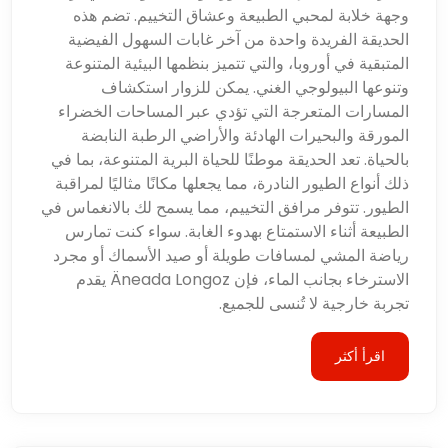
وجهة خلابة لمحبي الطبيعة وعشاق التخييم. تضم هذه
الحديقة الفريدة واحدة من آخر غابات السهول الفيضية
المتبقية في أوروبا، والتي تتميز بنظمها البيئية المتنوعة
وتنوعها البيولوجي الغني. يمكن للزوار استكشاف
المسارات المتعرجة التي تؤدي عبر المساحات الخضراء
المورقة والبحيرات الهادئة والأراضي الرطبة النابضة
بالحياة. تعد الحديقة موطنًا للحياة البرية المتنوعة، بما في
ذلك أنواع الطيور النادرة، مما يجعلها مكانًا مثاليًا لمراقبة
الطيور. تتوفر مرافق التخييم، مما يسمح لك بالانغماس في
الطبيعة أثناء الاستمتاع بهدوء الغابة. سواء كنت تمارس
رياضة المشي لمسافات طويلة أو صيد الأسماك أو مجرد
الاسترخاء بجانب الماء، فإن Äneada Longoz يقدم
تجربة خارجية لا تُنسى للجميع.
اقرأ أكثر