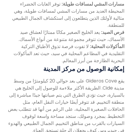
مسارات المشي لمسافات طويلة:
توفر الغابات الخضراء
المحيطة العديد من مسارات المشي لمسافات طويلة، وهي
مثالية لأولئك الذين يتطلعون إلى استكشاف الجمال الطبيعي
للمنطقة.
فرص الصيد:
يعد الخليج الصغير مكانًا ممتازًا لعشاق صيد
الأسماك، حيث تتوفر مجموعة متنوعة من أنواع الأسماك.
المأكولات المحلية:
لا تفوت فرصة تذوق الأطباق التركية
التقليدية في المطاعم المحلية في سيد، حيث تعد المأكولات
البحرية الطازجة من أبرز المعالم.
إمكانية الوصول من مركز المدينة
يقع Gideros Cove على بعد حوالي 20 كيلومترًا من وسط
مدينة Cide. الطريقة الأكثر ملاءمة للوصول إلى الخليج هي
بالسيارة، حيث تؤدي الطرق التي يتم صيانتها جيدًا مباشرة إلى
منطقة التخييم. قد تتوفر أيضًا خيارات النقل العام، مثل
الحافلات الصغيرة المحلية، على الرغم من أنها قد تتطلب بعض
التخطيط. بمجرد وصولك، ستجد مساحة واسعة لوقوف
السيارات بالقرب من مناطق التخييم. الجمال الطبيعي والهدوء
في جيديروس كوف يجعلان الرحلة تستحق العناء.