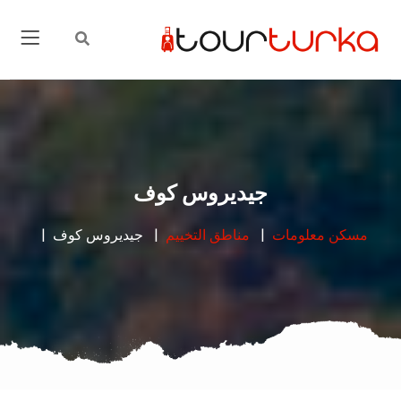
جيديروس كوف
مسكن
معلومات
مناطق التخييم
جيديروس كوف