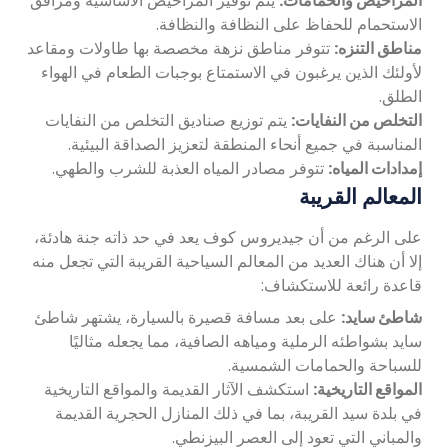
المراحيض والحمامات:
يتم توفير المراحيض الأساسية ومرافق
الاستحمام للحفاظ على النظافة والنظافة.
مناطق التنزه:
تتوفر مناطق نزهة مخصصة بها طاولات ومقاعد
لأولئك الذين يرغبون في الاستمتاع بوجبات الطعام في الهواء
الطلق.
التخلص من النفايات:
يتم توزيع صناديق التخلص من النفايات
المناسبة في جميع أنحاء المنطقة لتعزيز الصداقة البيئية.
إمدادات المياه:
تتوفر مصادر المياه العذبة للشرب والطهي.
المعالم القريبة
على الرغم من أن جيديروس كوف يعد في حد ذاته جنة هادئة،
إلا أن هناك العديد من المعالم السياحية القريبة التي تجعل منه
قاعدة رائعة للاستكشاف:
شاطئ سايد:
على بعد مسافة قصيرة بالسيارة، يشتهر شاطئ
سايد بشواطئه الرملية ومياهه الصافية، مما يجعله مثاليًا
للسباحة والحمامات الشمسية.
المواقع التاريخية:
استكشف الآثار القديمة والمواقع التاريخية
في بلدة سيد القريبة، بما في ذلك المنازل الحجرية القديمة
والمباني التي تعود إلى العصر البيزنطي.