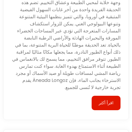
وجهة خلابة لمحبي الطبيعة وعشاق التخييم. تضم هذه
الحديقة الفريدة واحدة من آخر غابات السهول الفيضية
المتبقية في أوروبا، والتي تتميز بنظمها البيئية المتنوعة
وتنوعها البيولوجي الغني. يمكن للزوار استكشاف
المسارات المتعرجة التي تؤدي عبر المساحات الخضراء
المورقة والبحيرات الهادئة والأراضي الرطبة النابضة
بالحياة. تعد الحديقة موطنًا للحياة البرية المتنوعة، بما في
ذلك أنواع الطيور النادرة، مما يجعلها مكانًا مثاليًا لمراقبة
الطيور. تتوفر مرافق التخييم، مما يسمح لك بالانغماس في
الطبيعة أثناء الاستمتاع بهدوء الغابة. سواء كنت تمارس
رياضة المشي لمسافات طويلة أو صيد الأسماك أو مجرد
الاسترخاء بجانب الماء، فإن Äneada Longoz يقدم
تجربة خارجية لا تُنسى للجميع.
اقرأ أكثر