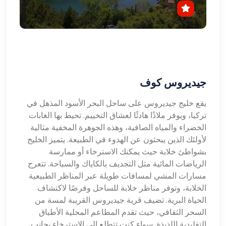
جيديروس كوف
يقع خليج جيديروس على ساحل البحر الأسود المذهل في
تركيا، ويوفر ملاذًا هادئًا لعشاق التخييم. تحيط بها الغابات
الخضراء والمياه الصافية، وهذه الجوهرة المخفية مثالية
لأولئك الذين يبحثون عن الهدوء في الطبيعة. يتميز الخليج
بشواطئ خلابة حيث يمكنك الاسترخاء أو ممارسة
الرياضات المائية مثل التجديف بالكاياك والسباحة. تتعرج
مسارات المشي لمسافات طويلة عبر المناظر الطبيعية
الخلابة، وتوفر مناظر خلابة للساحل وفرصًا لاكتشاف
الحياة البرية. تضيف قرية جيديروس القريبة لمسة من
السحر الثقافي، حيث تقدم المطاعم المحلية الأطباق
التقليدية اللذيذة. سواء كنت تتطلع إلى الاسترخاء بجانب