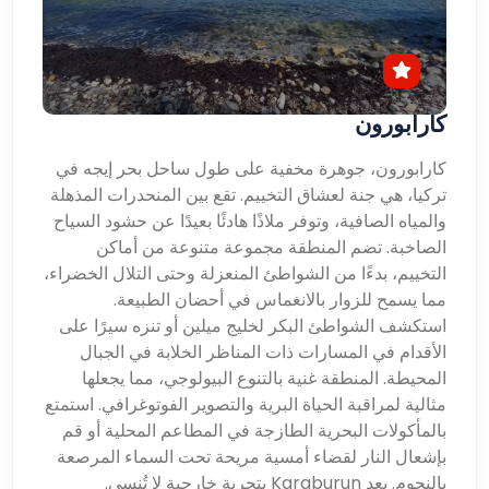
كارابورون
كارابورون، جوهرة مخفية على طول ساحل بحر إيجه في
تركيا، هي جنة لعشاق التخييم. تقع بين المنحدرات المذهلة
والمياه الصافية، وتوفر ملاذًا هادئًا بعيدًا عن حشود السياح
الصاخبة. تضم المنطقة مجموعة متنوعة من أماكن
التخييم، بدءًا من الشواطئ المنعزلة وحتى التلال الخضراء،
مما يسمح للزوار بالانغماس في أحضان الطبيعة.
استكشف الشواطئ البكر لخليج ميلين أو تنزه سيرًا على
الأقدام في المسارات ذات المناظر الخلابة في الجبال
المحيطة. المنطقة غنية بالتنوع البيولوجي، مما يجعلها
مثالية لمراقبة الحياة البرية والتصوير الفوتوغرافي. استمتع
بالمأكولات البحرية الطازجة في المطاعم المحلية أو قم
بإشعال النار لقضاء أمسية مريحة تحت السماء المرصعة
بالنجوم. يعد Karaburun بتجربة خارجية لا تُنسى.