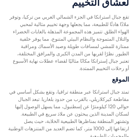
لعشاق التخييم
تقع جبال استرانكا في الجزء الشمالي الغربي من تركيا، وتوفر
ملاذًا هادئًا للطبيعة، مما يجعلها وجهة تخييم مثالية لمحبي
الهواء الطلق. تتميز هذه المجموعة المذهلة بالغابات الخضراء
والتلال المتموجة والنظام البيئي المتنوع، مما يوفر خلفية
ممتازة للمشي لمسافات طويلة وصيد الأسماك ومراقبة
الطيور. نظرًا لقربها من المدن الكبرى والمرافق المختلفة،
تعتبر جبال إسترانكا مكانًا مثاليًا لقضاء عطلات نهاية الأسبوع
أو رحلات التخييم الممتدة.
الموقع
تمتد جبال استرانكا عبر منطقة تراقيا، وتقع بشكل أساسي في
مقاطعة كيركلاريلي، بالقرب من حدود بلغاريا. تبعد الجبال
حوالي 120 كيلومترًا عن إسطنبول، مما يسهل الوصول إليها
لسكان المدينة الذين يبحثون عن ملاذ سريع في الطبيعة.
وتشتهر المنطقة بمناظرها الطبيعية الخلابة، حيث يصل
ارتفاعها إلى 1000 متر، كما تضم ​​العديد من المتنزهات الوطنية
والمحميات الطبيعية.