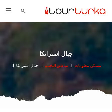
جبال استرانكا
مسكن
معلومات
مناطق التخييم
جبال استرانكا