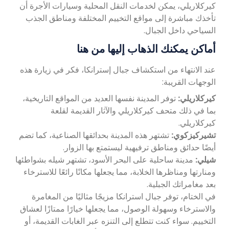
كيركلاريلي، يمكن لخدمات النقل المحلية وسيارات الأجرة أن
تأخذك مباشرة إلى مواقع التخييم المختلفة ومناطق الجذب
السياحي داخل الجبال.
أماكن يمكنك الذهاب إليها من هنا
عند الانتهاء من استكشاف جبال إسترانكا، فكر في زيارة هذه
الوجهات القريبة:
كيركلاريلي:
توفر المدينة نفسها العديد من المواقع التاريخية،
بما في ذلك متحف كيركلاريلي والآثار القديمة لقلعة
كيركلاريلي.
تشيركيزكوي:
تشتهر هذه المدينة بحدائقها الصناعية، كما تضم ​​
أيضًا حدائق ومناطق ترفيهية ليستمتع بها الزوار.
شيلي:
مدينة ساحلية على البحر الأسود، تشتهر شيله بشواطئها
ومنارتها ومناظرها الخلابة، مما يجعلها مكانًا رائعًا للاسترخاء
بعد مغامراتك الجبلية.
في الختام، توفر جبال استرانكا مزيجًا مثاليًا من المغامرة
والاسترخاء وسهولة الوصول، مما يجعلها خيارًا ممتازًا لعشاق
التخييم. سواء كنت تتطلع إلى التنزه عبر الغابات القديمة، أو