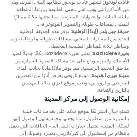
غابات لونجوز:
تشتهر غابات لونجوز بنظامها البيئي الفريد، وهي
من الأماكن التي يجب على محبي الطبيعة زيارتها. المنطقة
مليئة بالنباتات والحيوانات المتنوعة، مما يجعلها مكانًا ممتازًا
للمشي لمسافات طويلة والتصوير الفوتوغرافي.
حديقة جبل يلدز (إيدا) الوطنية:
توفر هذه الحديقة الوطنية
العديد من المسارات للمشي لمسافات طويلة، وفرصًا للتنزه،
ومناظر خلابة للمناظر الطبيعية المحيطة.
بحيرة Sazlıdere:
تعتبر بحيرة Sazlıdere مكانًا جميلاً لصيد
الأسماك والتنزه، وتقع على بعد مسافة قصيرة بالسيارة من
مناطق التخييم الرئيسية، مما يوفر ملاذًا هادئًا بجانب الماء.
مدينة فيزي القديمة:
موقع تاريخي يعرض آثارًا من العصرين
البيزنطي والروماني، ويعتبر موقع فيزي مثاليًا للمهتمين
بالتاريخ والثقافة.
إمكانية الوصول إلى مركز المدينة
تتمتع جبال استرانكا بموقع ملائم على بعد ساعات قليلة
بالسيارة من إسطنبول، مما يجعلها وجهة يسهل الوصول إليها
لسكان المدينة. تشمل خيارات النقل العام الحافلات التي تعمل
بانتظام من إسطنبول إلى كيركلاريلي. بمجرد وصولك إلى