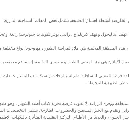
الخارجية أنشطة لعشاق الطبيعة. تشمل بعض المعالم السياحية البارزة:
هف أيناليجول وكهف كيزيلداغ ، والتي توفر تكوينات جيولوجية رائعة وع
 هذه المنطقة المحمية هي ملاذ لمراقبة الطيور ، مع وجود أنواع مختلفة م
 بحيرة أكياتان هي جنة لمحبي الطيور و مصوري الطبيعة. إنه موقع مخصص ل
قة فرصًا للمشي لمسافات طويلة والرحلات واستكشاف المسارات ذات ال
ناظر الطبيعية المحيطة.
 المنطقة ووفرة الزراعة. لا تفوت فرصة تجربة كباب أضنة الشهير ، وهو طب
وابل ويقدم مع الخبز المسطح والخضروات الطازجة. تشمل التخصصات المح