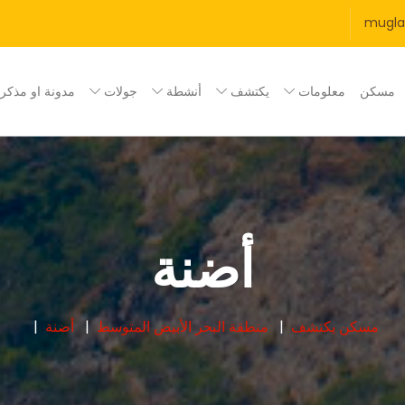
mugl
مسكن
معلومات
يكتشف
أنشطة
جولات
مدونة او مذكر
أضنة
مسكن
يكتشف
منطقة البحر الأبيض المتوسط
أضنة