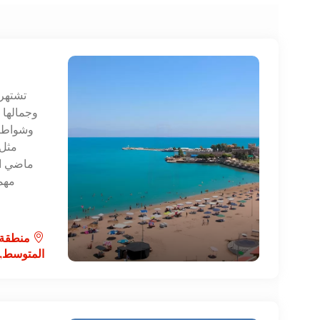
تشتهر 
وجمالها ا
وشواطئها
مثل 
ماضي ال
مهم
منطقة ا
المتوسط,أ