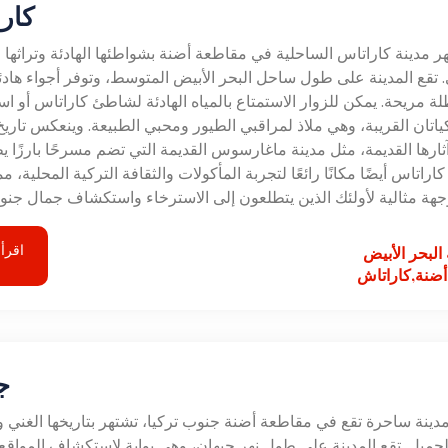
كار
ر مدينة كاراتاس الساحلية في مقاطعة أضنة بشواطئها الهادئة وتراثها ا
. تقع المدينة على طول ساحل البحر الأبيض المتوسط، وتوفر أجواء هادئة
ة مريحة. يمكن للزوار الاستمتاع بالمياه الهادئة لشاطئ كاراتاس أو 
ياتان القريبة، وهي ملاذ لمراقبي الطيور ومحبي الطبيعة. وينعكس تاريخ 
ثارها القديمة، مثل مدينة ماغارسوس القديمة التي تضم مسرحًا بارزًا 
 كاراتاس أيضًا مكانًا رائعًا لتجربة المأكولات والثقافة التركية المحلية، مم
جهة مثالية لأولئك الذين يتطلعون إلى الاسترخاء واستكشاف جمال جنوب
اقرأ 
لبحر الأبيض
ضنة,كاراتاش
ج
دينة ساحرة تقع في مقاطعة أضنة جنوب تركيا، تشتهر بتاريخها الغني 
لجميل. تقع المدينة على طول نهر جيهان، وهي بوابة لاستكشاف المواقع 