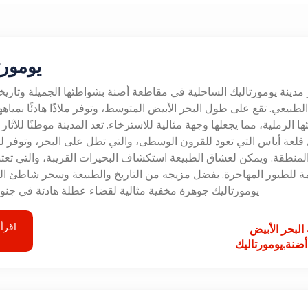
يومورت
مدينة يومورتاليك الساحلية في مقاطعة أضنة بشواطئها الجميلة وتاريخه
لطبيعي. تقع على طول البحر الأبيض المتوسط، وتوفر ملاذًا هادئًا بمياهها
 الرملية، مما يجعلها وجهة مثالية للاسترخاء. تعد المدينة موطنًا للآثار 
قلعة أياس التي تعود للقرون الوسطى، والتي تطل على البحر، وتوفر 
منطقة. ويمكن لعشاق الطبيعة استكشاف البحيرات القريبة، والتي تعتب
ة للطيور المهاجرة. بفضل مزيجه من التاريخ والطبيعة وسحر شاطئ الب
يومورتاليك جوهرة مخفية مثالية لقضاء عطلة هادئة في جنوب
اقرأ 
لبحر الأبيض
ضنة,يومورتاليك