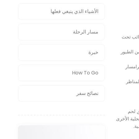
الأشياء الذي ينبغي فعلها
مسار الرحلة
جائب تحت
ن الطيور
خبرة
رامسار
How To Go
مناظر
نصائح سفر
ق لحم
لية الأخرى