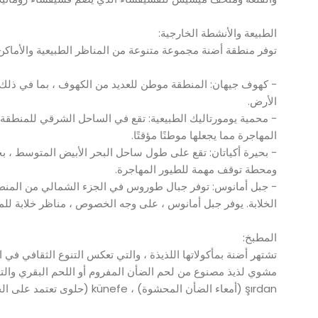
الطبيعة والأنشطة الخارجية:
توفر منطقة أضنة مجموعة متنوعة من المناظر الطبيعية والأماكن 
- كهوف جيهان: المنطقة موطن للعديد من الكهوف ، بما في ذلك ك
الأرض.
- محمية يومورتاليك الطبيعية: تقع في الساحل الشرقي للمنطقة ،
المهاجرة مما يجعلها موطنًا مؤقتًا.
- بحيرة أكياتان: تقع على طول ساحل البحر الأبيض المتوسط ​​،
ومحطة توقف مهمة للطيور المهاجرة.
- جبل أمانوس: توفر جبال طوروس في الجزء الشمالي من المنط
الخلابة. يوفر جبل أمانوس ، على وجه الخصوص ، مناظر خلابة للم
المطبخ:
تشتهر أضنة بمأكولاتها اللذيذة ، والتي تعكس التنوع الثقافي في
مشوي لذيذ مصنوع من لحم الضأن المفروم أو اللحم البقري والت
şırdan (أمعاء الضأن المحشوة) ، künefe (حلوى تعتمد على الجبن الحلو) ، والعديد من الأطباق التركية التقليدية المتأثرة بالنكهات الإقليمية.