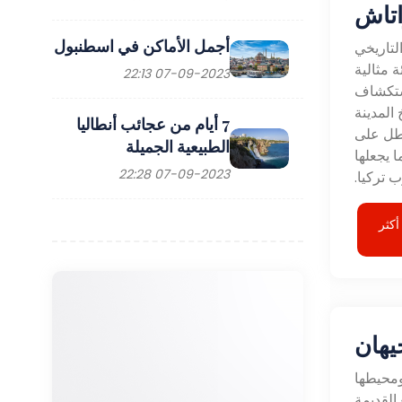
اتاش
أجمل الأماكن في اسطنبول
لتاريخي
 مثالية
07-09-2023 22:13
استكشاف
المدينة
7 أيام من عجائب أنطاليا
يطل على
الطبيعية الجميلة
ا يجعلها
07-09-2023 22:28
 تركيا.
أكثر
يهان
ومحيطها
القديمة