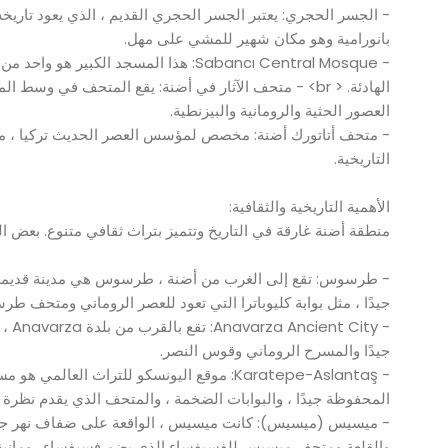
بانورامية وهو مكان شهير للمشي على مهل.
- Sabancı Central Mosque: هذا المسجد ا
الهادئة. < br> - متحف الآثار في أضنة: يقع المتحف في و
العصور الحثية والرومانية والبيزنطية.
- متحف أتاتورك أضنة: مخصص لمؤسس العصر الحديث تركيا ، م
التاريخية.
الأهمية التاريخية والثقافية:
منطقة أضنة غارقة في التاريخ وتتميز بتراث ثقافي متنوع. بعض الم
- طرسوس: تقع إلى الغرب من أضنة ، طرسوس هي مدينة قديمة يع
جيدًا ، مثل بوابة كليوباترا التي تعود للعصر الروماني ومتحف 
جيدًا والمسرح الروماني وقوس النصر.
- Karatepe-Aslantaş: موقع اليونسكو للتراث
المحفوظة جيدًا ، والبوابات الضخمة ، والمتحف الذي يقدم نظرة ث
- ميسيس (ميسيس): كانت ميسيس ، الواقعة على ضفاف نهر جيهان
والقلعة ومتحف ميسيس للفسيفساء الذي يضم فسيفساء رومانية 