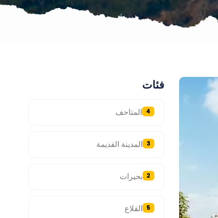
فئات
المتاحف
4
المدينة القديمة
3
بحيرات
2
القلاع
5