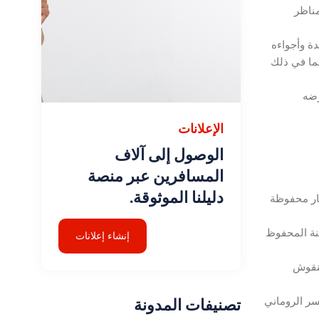
مزًا مبدعًا لأضنة. يمتد على نهر Seyhan ، ويوفر مناظر
عقدة وأجواءه
 بما في ذلك
رضه
الإعلانات
الوصول إلى آلاف
المسافرين عبر منصة
دليلنا الموثوقة.
ار محفوظة
لك سور المدينة المحفوظ
إنشاء إعلانات
النقوش
تصنيفات المدونة
ر الروماني