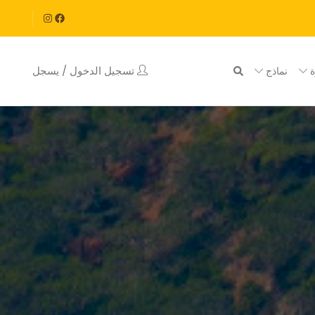
تسجيل الدخول / يسجل
ة
نماذج