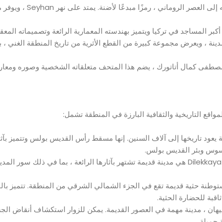
- الجسر الحجري: يعتبر الجسر الحجري القديم ، الذي يعود تاريخه إلى العصر الروماني ، ر
لكبير هو واحد من أكبر المساجد في تركيا ويتميز بهندسته المعمارية الرائعة وتصميماته الم
سط المدينة ، ويعرض مجموعة كبيرة من القطع الأثرية من تاريخ المنطقة الغني ،
صطفى كمال أتاتورك ، يضم هذا المتحف متعلقاته الشخصية وصوره ومعا
واقع التاريخية والثقافية البارزة في المنطقة تشمل:
ود تاريخها إلى آلاف السنين. إنها مسقط رأس القديس بولس وتتميز بآث
طرسوس وبئر القديس بولس.
- Anavarza Ancient City: تقع بالقرب من بلدة Dilekkaya ، Anavarza هي مدينة قديمة تشتهر بآثارها الرائعة ، بما في ذ
 العالمي هو مستوطنة حثية قديمة تقع في الجزء الشمالي الشرقي من المنطقة. تتميز ب
اقبة للحضارة الحثية.
 ، مدينة مهمة في العصور القديمة. يمكن للزوار استكشاف أنقاض الجس
جميلة.