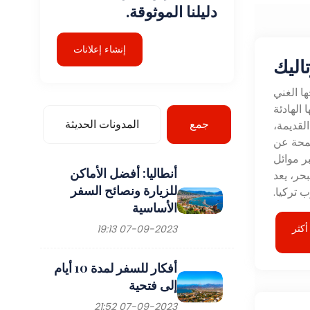
دليلنا الموثوقة.
إنشاء إعلانات
اليك
ا الغني
 الهادئة
جمع
المدونات الحديثة
القديمة،
لمحة عن
ر موائل
أنطاليا: أفضل الأماكن
حر، يعد
للزيارة ونصائح السفر
 تركيا.
الأساسية
أكثر
07-09-2023 19:13
أفكار للسفر لمدة 10 أيام
إلى فتحية
07-09-2023 21:52