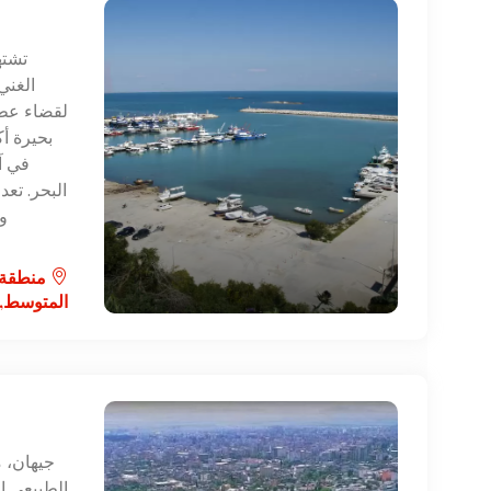
تشته
الغني
لقضاء عطل
بحيرة أك
في آ
البحر. تعد
و
منطقة ا
المتوسط,أ
جيهان، م
الطبيعي ا