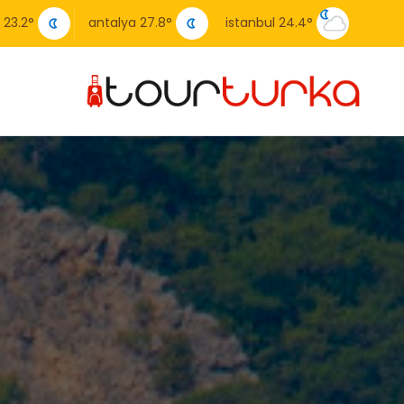
a
23.2
°
antalya
27.8
°
istanbul
24.4
°