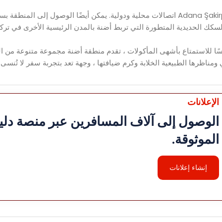
يتم تقديم منطقة أضنة جيدًا من قبل جوًا ، حيث يوفر مطار Adana Şakirpaşa اتصالات محلية ودولية. يمكن أيضًا الوصول إلى ا
كك الحديدية المتطورة التي تربط أضنة بالمدن الرئيسية الأخرى في تركيا
تحمسًا للاستمتاع بأشهى المأكولات ، تقدم منطقة أضنة مجموعة متنوعة من ا
ي ومناظرها الطبيعية الخلابة وكرم ضيافتها ، وجهة تعد بتجربة سفر لا تُنسى
الإعلانات
الوصول إلى آلاف المسافرين عبر منصة دليل
الموثوقة.
إنشاء إعلانات