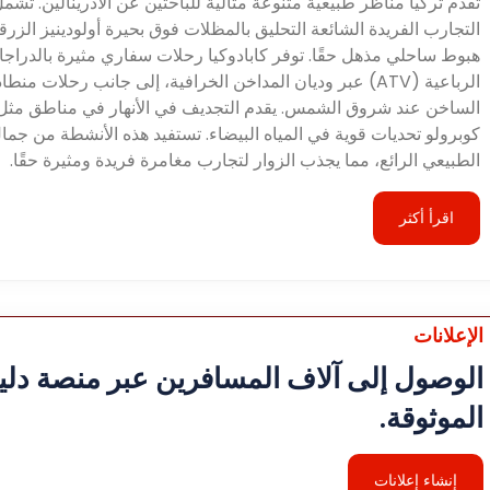
تقدم تركيا مناظر طبيعية متنوعة مثالية للباحثين عن الأدرينالين. تشم
التجارب الفريدة الشائعة التحليق بالمظلات فوق بحيرة أولودينيز الزرق
هبوط ساحلي مذهل حقًا. توفر كابادوكيا رحلات سفاري مثيرة بالدراج
الرباعية (ATV) عبر وديان المداخن الخرافية، إلى جانب رحلات منطا
الساخن عند شروق الشمس. يقدم التجديف في الأنهار في مناطق مثل
كوبرولو تحديات قوية في المياه البيضاء. تستفيد هذه الأنشطة من جمال
الطبيعي الرائع، مما يجذب الزوار لتجارب مغامرة فريدة ومثيرة حقًا.
اقرأ أكثر
الإعلانات
الوصول إلى آلاف المسافرين عبر منصة دليل
الموثوقة.
إنشاء إعلانات