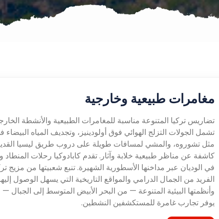
مغامرات طبيعية وخارجية
تضاريس تركيا المتنوعة مناسبة للمغامرات الطبيعية والأنشطة الخارجي
تشمل الجولات التزلج الهوائي فوق أولودينيز، وتجديف المياه البيضاء في
مثل تشوروه، والمشي لمسافات طويلة على دروب طريق ليسيا القدي
كاشفة عن مناظر طبيعية خلابة وآثار. تقدم كابادوكيا رحلات المنطاد 
في الوديان عبر مداخنها الأسطورية الشهيرة. تنبع شعبيتها من مزيج ترك
الفريد من الجمال الدرامي والمواقع التاريخية التي يسهل الوصول إليها
وأنظمتها البيئية المتنوعة — من البحر الأبيض المتوسط إلى الجبال — 
يوفر تجارب غامرة للمستكشفين النشطين.