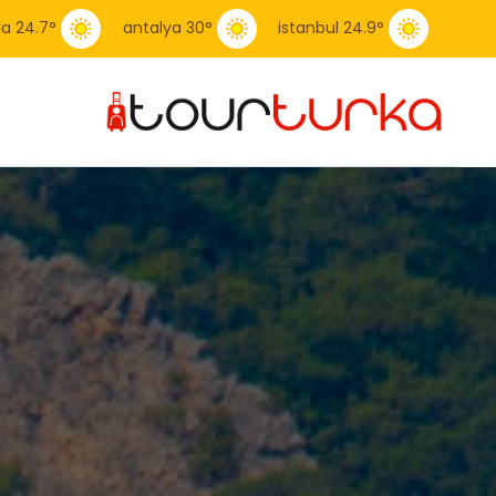
la
24.7
°
antalya
30
°
istanbul
24.9
°