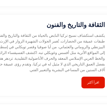
الثقافة والتاريخ والفنون
يكشف استكشاف نسيج تركيا النابض بالحياة من الثقافة والتاريخ والف
طبقات عميقة من الحضارات. تُغمر الجولات الشهيرة الزوار في الإرث
البيزنطي والروماني والعثماني، من آيا صوفيا وقصر توبكابي في إسطن
إلى المواقع الأثرية مثل أفسس وغوبكلي تبه. اكتشف الفسيفساء الرائ
والخط العربي الإسلامي المعقد والحرف الأناضولية التقليدية. تزدهر هذه
بفضل العمق التاريخي الذي لا مثيل له في تركيا، وتقدم رؤى عميقة ح
آلاف السنين من المساعي البشرية والتعبير الفني.
اقرأ أكثر