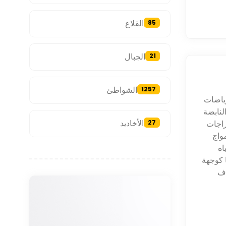
القلاع
85
الجبال
21
الشواطئ
1257
رياضات
لنابضة
الأخاديد
راجات
27
مواج
اه
ا كوجهة
اف