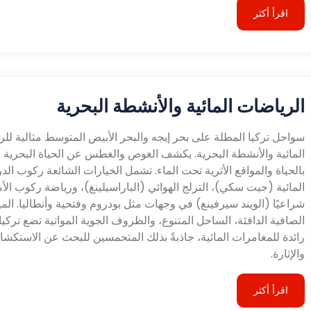
اقرأ أكثر
الرياضات المائية والأنشطة البحرية
سواحل تركيا المطلة على بحر إيجه والبحر الأبيض المتوسط مثالية لل
المائية والأنشطة البحرية. يكشف الغوص والغطس عن الحياة البحرية ا
بالحياة والمواقع الأثرية تحت الماء. تشمل الخيارات الشائعة ركوب الد
المائية (جيت سكي)، التزلج الهوائي (الباراسيلينغ)، ورياضة ركوب الأ
شراعيًا (الويند سيرفينغ) في وجهات مثل بودروم وفتحية وأنطاليا. المي
الصافية الدافئة، الساحل المتنوع، والظروف الجوية المواتية تضع تركي
رائدة للمغامرات المائية، جاذبةً بذلك المتحمسين للبحث عن الاستكش
والإثارة.
اقرأ أكثر