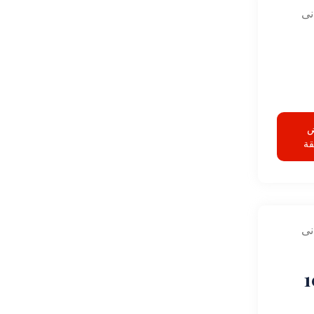
نى
قة
نى
1