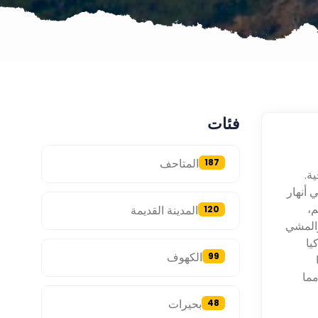
فئات
المتاحف
187
ة.
 أنهار
م،
المدينة القديمة
120
والمشي
يا
الكهوف
99
مما
بحيرات
48