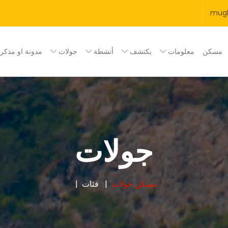
mug
مسكن
معلومات
يكتشف
أنشطة
جولات
مدونة او مذكر
جولات
مسكن
جولات
فئات