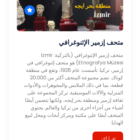
منطقة بحر ايجه
İzmir
متحف إزمير الإثنوغرافي
متحف إزمير الإثنوغرافي (بالتركية: İzmir
Etnografya Müzesi) هو متحف إثنوغرافي في
إزمير، تركيا. تأسست عام 1928، وتقع في منطقة
كوناك. تضم مجموعة المتحف أكثر من 20.000
قطعة، بما في ذلك الملابس والمجوهرات والأدوات
المنزلية والآلات الموسيقية. تركز المجموعة على
ثقافة إزمير ومنطقة بحر إيجه، ولكنها تتضمن أيضًا
أشياء من أجزاء أخرى من تركيا والعالم. يحتوي
المتحف أيضًا على مكتبة ومركز أبحاث ومحل لبيع
الهدايا.
اقرأ أكثر