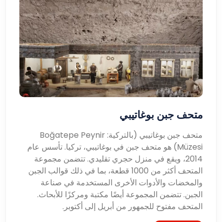
متحف جبن بوغاتيبي
متحف جبن بوغاتيبي (بالتركية: Boğatepe Peynir
Müzesi) هو متحف جبن في بوغاتيبي، تركيا. تأسس عام
2014، ويقع في منزل حجري تقليدي. تتضمن مجموعة
المتحف أكثر من 1000 قطعة، بما في ذلك قوالب الجبن
والمخضات والأدوات الأخرى المستخدمة في صناعة
الجبن. تتضمن المجموعة أيضًا مكتبة ومركزًا للأبحاث.
المتحف مفتوح للجمهور من أبريل إلى أكتوبر.