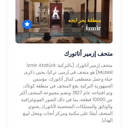
منطقة بحر ايجه
İzmir
متحف إزمير أتاتورك
متحف إزمير أتاتورك (بالتركية: İzmir Atatürk
Müzesi) هو متحف في إزمير، تركيا، يحيي ذكرى
حياة وعمل مصطفى كمال أتاتورك، مؤسس
الجمهورية التركية. يقع المتحف في منطقة كوناك،
وتم افتتاحه عام 1927. وتضم مجموعة المتحف أكثر
من 10000 قطعة، بما في ذلك الصور الفوتوغرافية
والوثائق والممتلكات الشخصية لأتاتورك. يحتوي
المتحف أيضًا على مكتبة ومركز أبحاث ومحل لبيع
الهدايا.