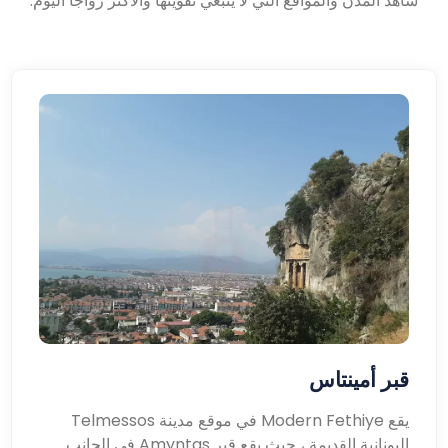
شاهد المدن والمواقع التي لا ينبغي تفويتها والأكثر رواجًا اليوم.
قبر أمينتاس
يقع Modern Fethiye في موقع مدينة Telmessos
اليونانية القديمة ، حيث يقع قبر Amyntas في الجانب