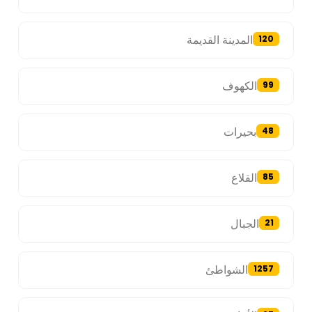
المدينة القديمة
120
الكهوف
99
بحيرات
48
القلاع
85
الجبال
21
الشواطئ
1257