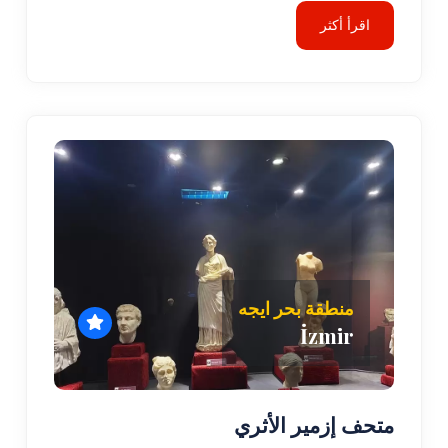
اقرأ أكثر
منطقة بحر ايجه
İzmir
متحف إزمير الأثري