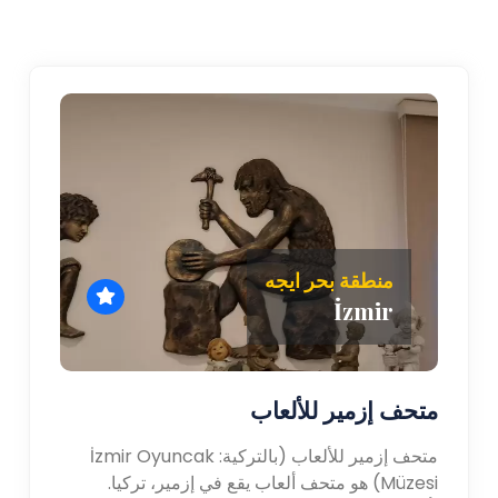
منطقة بحر ايجه
İzmir
متحف إزمير للألعاب
متحف إزمير للألعاب (بالتركية: İzmir Oyuncak
Müzesi) هو متحف ألعاب يقع في إزمير، تركيا.