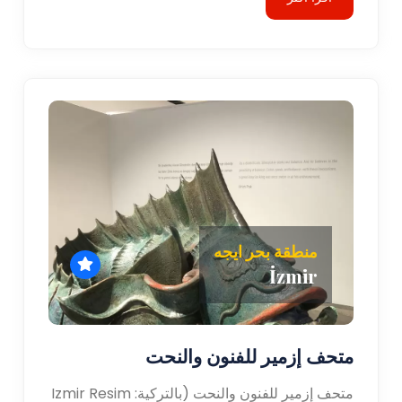
منطقة بحر ايجه
İzmir
متحف إزمير للفنون والنحت
متحف إزمير للفنون والنحت (بالتركية: Izmir Resim