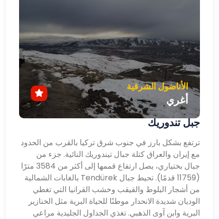
الأناضول الشرقية
أغري
جبل تندوريك
ترتفع بشكل بارز في جنوب شرق تركيا بالقرب من الحدود
مع إيران والعراق كتلة جبال تيندوريك النائية. جزء من
جبال بختياري، يصل ارتفاع قممها إلى أكثر من 3584 مترًا
(11759 قدمًا). تحيط جبال Tendürek بالغابات الشمالية
من أشجار البلوط والقيقب وخشب القرانيا التي تغطي
الوديان شديدة الانحدار موطنًا للحياة البرية مثل الخنازير
البرية وابن آوى الذهبي. تغذي الجداول الجليدية مراعي