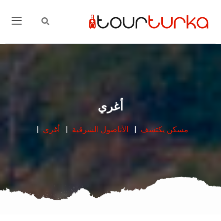
أغري
مسكن
يكتشف
الأناضول الشرقية
أغري