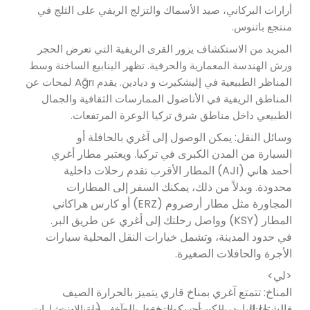
أرارات البركاني، صيد الأسماك والتزلج الريفي على الثلج في
منتجع باتنوس.
المزيد من الاستكشاف يزور القرى الريفية التي تعرض الحجر
ورش الهندسة المعمارية والحرفية. تظهر الينابيع الساخنة وسط
المناظر الطبيعية في إليشكيرت و ديادين. يقدم Ağrı لمحات عن
المناطق الريفية في الأناضول الممارسات الثقافية والجمال
الطبيعي داخل مناطق شرق تركيا الوعرة المرتفعات.
وسائل النقل: يمكن الوصول إلى آغري بالحافلة أو
السيارة من المدن الكبرى في تركيا. ويعتبر مطار أغري
أحمد هاني (AJI) المطار الأقرب تقدم رحلات داخلية
محدودة. وبدلاً من ذلك، يمكنك السفر إلى المطارات
المجاورة مثل مطار أرضروم (ERZ) أو كارس هراكاني
المطار (KSY) وواصل رحلتك إلى أغري عن طريق البر.
في حدود المدينة، وتشمل خيارات النقل المحلية سيارات
الأجرة والحافلات الصغيرة.
<لي>
المناخ: تتمتع آغري بمناخ قاري يتميز بالحرارة الصيف
والشتاء البارد. يمكن أن يكون فصل الصيف (من يونيو
قبل رحلتك، من المستحسن التحقق من آخر رحلة الاستشارات