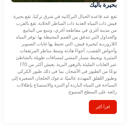
بحيرة باليك
تقع عند قاعدة الجبال البركانية في شرق تركيا، تقع بحيرة
فيش ذات المياه العذبة ذات المناظر الخلابة. تقع بالقرب
من مدينة آغري في مقاطعة آغري، وتنبع من الينابيع
والجداول التي تتدفق من القمم المحيطة بها. توفر المياه
اللازوردية لبحيرة فيش، التي تحيط بها غابات الصنوبر
وأحواض القصب، أجواءً هادئة وسط مناظر المرتفعات
المثيرة. ويحيط مسار المشي لمسافات طويلة بالشاطئ
عبر الغابات المليئة بالزهور البرية. يعيش أكثر من 170
نوعًا من الطيور في الأشجار، بما في ذلك طيور الكركي
وطيور اللقلق المهددة عالميًا. تدعوك الخلجان الصغيرة إلى
السباحة في المياه الباردة أو التنزه والاستمتاع بإطلالات
رائعة على السطح المتموج.
اقرأ أكثر