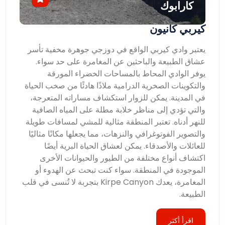
كارابوك
كيربي كانيون
يعتبر وادي كيربي الواقع في دوزجي جوهرة مخفية تأسر
عشاق الطبيعة والباحثين عن المغامرة على حد سواء.
يوفر الوادي المحاط بالمساحات الخضراء المورقة
والتكوينات الصخرية الدرامية ملاذًا هادئًا من صخب الحياة
في المدينة. يمكن للزوار استكشاف مساراته المتعرجة،
والتي تؤدي إلى مناظر خلابة مطلة على المياه الصافية
للنهر أدناه. تعتبر المنطقة مثالية للمشي لمسافات طويلة
والتصوير الفوتوغرافي والنزهات، مما يجعلها مكانًا مثاليًا
للعائلات والأصدقاء. يمكن لعشاق الحياة البرية أيضًا
اكتشاف أنواع مختلفة من الطيور والحيوانات الأخرى
الموجودة في المنطقة. سواء كنت تبحث عن الهدوء أو
المغامرة، يعدك Kirpe Canyon بتجربة لا تُنسى في قلب
الطبيعة.
اقرأ أكثر