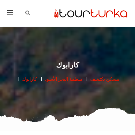
كارابوك
مسكن
يكتشف
منطقة البحر الأسود
كارابوك