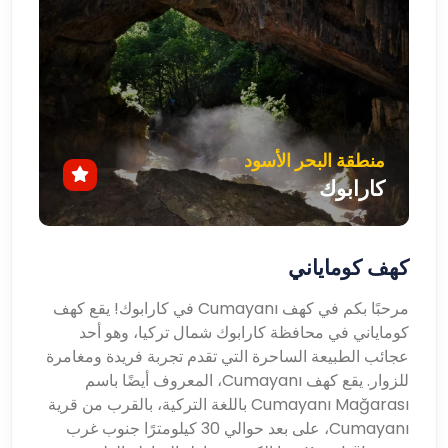
منطقة البحر الأسود
كارابوك
كهف كوماياني
مرحبًا بكم في كهف Cumayanı في كارابوك! يقع كهف
كوماياني في محافظة كارابوك شمال تركيا، وهو أحد
عجائب الطبيعة الساحرة التي تقدم تجربة فريدة ومغامرة
للزوار. يقع كهف Cumayanı، المعروف أيضًا باسم
Cumayanı Mağarası باللغة التركية، بالقرب من قرية
Cumayanı، على بعد حوالي 30 كيلومترًا جنوب غرب