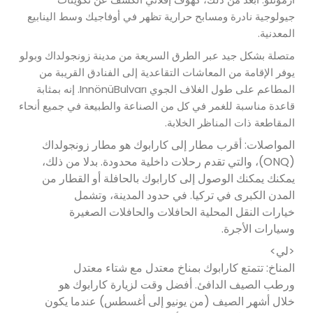
جيولوجية نادرة ومسابح حرارية تظهر في أوفاجيك وسط الينابيع
المعدنية.
متصلة بشكل جيد عبر الطرق السريعة من مدينة زونجولداك وبولو
يوفر الإقامة من المعاشات التقاعدية إلى الفنادق القريبة من
المطاعم على طول الغلاف الجوي InnönüBulvarı. إنه بمثابة
قاعدة مناسبة للغمر في كل من الصناعة والطبيعة في جميع أنحاء
المقاطعة ذات المناظر الخلابة.
المواصلات: أقرب مطار إلى كارابوك هو مطار زونجولداك
(ONQ)، والتي تقدم رحلات داخلية محدودة. بدلا من ذلك،
يمكنك يمكنك الوصول إلى كارابوك بالحافلة أو القطار من
المدن الكبرى في تركيا. في حدود المدينة، وتشمل
خيارات النقل المحلية الحافلات والحافلات الصغيرة
وسيارات الأجرة.
<لي>
المناخ: تتمتع كارابوك بمناخ معتدل مع شتاء معتدل
ورطب الصيف الدافئ. أفضل وقت لزيارة كارابوك هو
خلال أشهر الصيف (من يونيو إلى أغسطس) عندما يكون