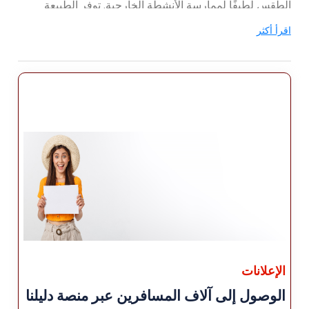
الطقس لطيفًا لممارسة الأنشطة الخارجية. توفر الطبيعة
والمتنزهات المحيطة ملاذًا منعشًا خلال فترة الصيف.
اقرأ أكثر
<لي>
مناطق الجذب السياحي: توفر مدينة كارابوك مجموعة
من المعالم السياحية، بما في ذلك المواقع التاريخية
والعجائب الطبيعية والمعالم الثقافية. هنا بعض الأماكن
المشهورة للزيارة في كارابوك:
سافرانبولو: على الرغم من أنها ليست في كارابوك
نفسها، إلا أن سافرانبولو مدرجة في قائمة اليونسكو
موقع التراث العالمي يقع في مكان قريب ويستحق
الزيارة بالتأكيد. هو - هي تشتهر بهندستها المعمارية
المحفوظة جيدًا والتي تعود إلى العصر العثماني
والمرصوفة بالحصى الشوارع والبيوت التراثية. تجول في
البلدة القديمة، وقم بزيارة البازارات التاريخية، واستمتع
بالحرفية الرائعة.
<لي>
الإعلانات
قلعة كارابوك: تقع قلعة كارابوك في وسط المدينة معلم
الوصول إلى آلاف المسافرين عبر منصة دليلنا
تاريخي يعود إلى العصر البيزنطي. على الرغم من أنه الآن