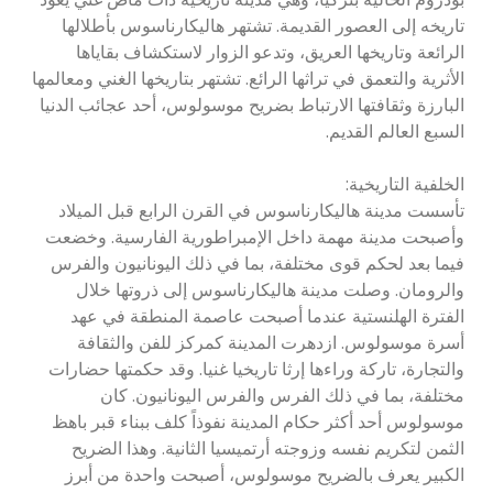
تاريخه إلى العصور القديمة. تشتهر هاليكارناسوس بأطلالها
الرائعة وتاريخها العريق، وتدعو الزوار لاستكشاف بقاياها
الأثرية والتعمق في تراثها الرائع. تشتهر بتاريخها الغني ومعالمها
البارزة وثقافتها الارتباط بضريح موسولوس، أحد عجائب الدنيا
السبع العالم القديم.
الخلفية التاريخية:
تأسست مدينة هاليكارناسوس في القرن الرابع قبل الميلاد
وأصبحت مدينة مهمة داخل الإمبراطورية الفارسية. وخضعت
فيما بعد لحكم قوى مختلفة، بما في ذلك اليونانيون والفرس
والرومان. وصلت مدينة هاليكارناسوس إلى ذروتها خلال
الفترة الهلنستية عندما أصبحت عاصمة المنطقة في عهد
أسرة موسولوس. ازدهرت المدينة كمركز للفن والثقافة
والتجارة، تاركة وراءها إرثا تاريخيا غنيا. وقد حكمتها حضارات
مختلفة، بما في ذلك الفرس والفرس اليونانيون. كان
موسولوس أحد أكثر حكام المدينة نفوذاً كلف ببناء قبر باهظ
الثمن لتكريم نفسه وزوجته أرتميسيا الثانية. وهذا الضريح
الكبير يعرف بالضريح موسولوس، أصبحت واحدة من أبرز