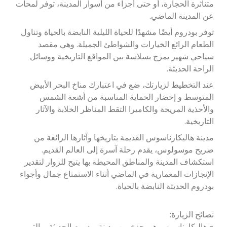
متناثرة الحجارة، أو حتى أجزاء من أسوار المدينة، توفر لمحات
عن المدينة الماضي.
توفر بودروم أيضًا مشهدًا للحياة الليلية النابضة بالحياة وتناول
الطعام الرائع الخيارات والشواطئ الجميلة. وهي مقصد
سياحي شهير يمزج بسلاسة بين المواقع التاريخية ووسائل
الراحة الحديثة.
عند التخطيط لزيارتك، ضع في اعتبارك مناخ البحر الأبيض
المتوسط ​​و إحضار الحماية المناسبة من أشعة الشمس
والأحذية المريحة والكاميرا التقط المناظر الخلابة والآثار
التاريخية.
مدينة هاليكارناسوس القديمة بتاريخها وآثارها الرائعة من
ضريح موسولوس، يقدم رحلة آسرة إلى العالم القديم.
استكشاف المدينة والمناطق المحيطة بها يتيح للزوار لتقدير
الإنجازات المعمارية في الماضي أثناء الاستمتاع جمال وأجواء
بودروم الحديثة النابضة بالحياة.
نصائح الزيارة:
- هاليكارناسوس هي جزء من مدينة بودروم الحديثة، والتي