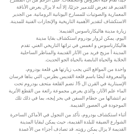
القديم قد تعرض للتدمير جزئيًا، إلا أنه لا يزال يعرض الأناقة
المعمارية والصوتيات للمسارح اليونانية الرومانية. من الجدير
الاستكشاف لتقدير الأهمية التاريخية والإنجازات الفنية للمدينة.
زيارة مدينة هاليكارناسوس القديمة:
اليوم، يمكن لزوار بودروم استكشاف بقايا مدينة
هاليكارناسوس و انغمس في تراثها التاريخي الغني. تقدم
المدينة أ مزيج فريد من الآثار القديمة والمناظر الساحلية
الخلابة والحياة النابضة بالحياة الجو الحديث.
واحدة من المواقع التي يجب زيارتها هي قلعة بودروم،
والمعروفة أيضًا باسم قلعة القديس بطرس، التي بناها فرسان
الإسبتارية في القرن ال 15. تضم القلعة متحف بودروم تحت
الماء علم الآثار، والذي يعرض مجموعة رائعة من القطع الأثرية
تم انتشالها من حطام السفن في بحر إيجه، بما في ذلك تلك
الموجودة في العصور القديمة.
أثناء استكشاف بودروم، تأكد من التجول في الأماكن الساحرة
الشوارع الضيقة للبلدة القديمة، حيث يمكن لبقايا المدينة
القديمة لا يزال يمكن رؤيته. قد تصادف أجزاء من الأعمدة