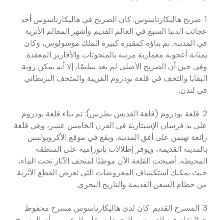
1. ضريح هاليكارناسوس: كان الضريح في هاليكارناسوس أحد
عجائب الدنيا السبع في العالم القديم وأشهر المعالم الأثرية
في المدينة. تم بناؤه كمقبرة كبيرة للملك موسولوس، وكان
بمثابة أعجوبة معمارية مزينة بالمنحوتات والأفاريز المعقدة.
وفي حين أن الضريح الأصلي لم يعد سليمًا، إلا أنه يمكن رؤية
البقايا والتحف في قلعة بودروم القريبة والمتحف البريطاني
في لندن.
2. قلعة بودروم (قلعة القديس بطرس): تم بناء قلعة بودروم
على يد فرسان الإسبتارية في القرن الخامس عشر، وهي قلعة
رائعة تهيمن على أفق المدينة. ويقع في موقع الأكروبوليس
بالمدينة القديمة، ويوفر إطلالات بانورامية على المنطقة
المحيطة. أصبحت القلعة الآن موطنًا لمتحف الآثار تحت الماء،
حيث يمكنك استكشاف المعروضات التي تعرض القطع الأثرية
من حطام السفن القديمة والتاريخ البحري.
3. المسرح القديم: كان لدى هاليكارناسوس مسرح محفوظ
جيدًا تقام فيه العروض والتجمعات. على الرغم من أن المسرح