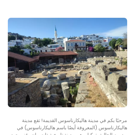
مرحبًا بكم في مدينة هاليكارناسوس القديمة! تقع مدينة
هاليكارناسوس (المعروفة أيضًا باسم هاليكارناسوس) في
بودروم الحالية بتركيا، وهي مدينة تاريخية ذات ماض غني يعود