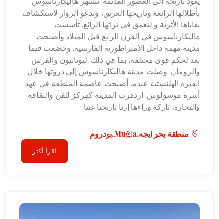
يعود تاريخه إلى العصور القديمة. تشتهر هاليكارناسوس
بأطلالها الرائعة وتاريخها العريق، وتدعو الزوار لاستكشاف
بقاياها الأثرية والتعمق في تراثها الرائع. تأسست
هاليكارناسوس في القرن الرابع قبل الميلاد وأصبحت
مدينة مهمة داخل الإمبراطورية الفارسية. وخضعت فيما
بعد لحكم قوى مختلفة، بما في ذلك اليونانيون والفرس
والرومان. وصلت مدينة هاليكارناسوس إلى ذروتها خلال
الفترة الهلنستية عندما أصبحت عاصمة المنطقة في عهد
أسرة موسولوس. ازدهرت المدينة كمركز للفن والثقافة
والتجارة، تاركة وراءها إرثا تاريخيا غنيا.
منطقة بحر ايجه,Muğla,بودروم
اقرأ أكثر