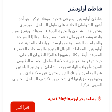
شاطئ أولودينيز
شاطئ أولودينيز، يقع في فتحية، موغلا، تركيا، هو أحد
أشهر الشواطئ الخلابة على طول الساحل الفيروزي.
يشتهر هذا الشاطئ بالبحيرة الزرقاء المذهلة، ويتميز بمياه
هادئة وشفافة ورمال ناعمة، مما يجعله مثاليًا للسباحة
والحمامات الشمسية وممارسة الرياضات المائية. تعد
أولودينيز، المحاطة بالجبال المثيرة والمساحات الخضراء
المورقة، أيضًا مكانًا مشهورًا عالميًا للطيران المظلي،
حيث توفر مناظر جوية خلابة للساحل. بجماله الطبيعي
الفريد وأجواءه الهادئة، يجذب شاطئ أولودينيز الباحثين
عن المغامرة وأولئك الذين يبحثون عن ملاذ هادئ. إنها
وجهة يجب زيارتها لأي شخص يستكشف الساحل الجنوبي
الغربي لتركيا.
منطقة بحر ايجه,Muğla,فتحية
اقرأ أكثر