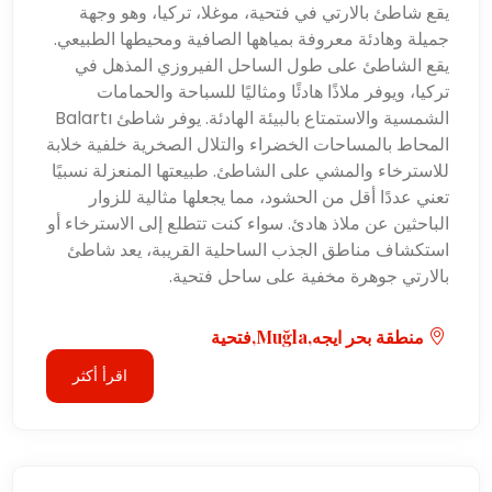
يقع شاطئ بالارتي في فتحية، موغلا، تركيا، وهو وجهة
جميلة وهادئة معروفة بمياهها الصافية ومحيطها الطبيعي.
يقع الشاطئ على طول الساحل الفيروزي المذهل في
تركيا، ويوفر ملاذًا هادئًا ومثاليًا للسباحة والحمامات
الشمسية والاستمتاع بالبيئة الهادئة. يوفر شاطئ Balartı
المحاط بالمساحات الخضراء والتلال الصخرية خلفية خلابة
للاسترخاء والمشي على الشاطئ. طبيعتها المنعزلة نسبيًا
تعني عددًا أقل من الحشود، مما يجعلها مثالية للزوار
الباحثين عن ملاذ هادئ. سواء كنت تتطلع إلى الاسترخاء أو
استكشاف مناطق الجذب الساحلية القريبة، يعد شاطئ
بالارتي جوهرة مخفية على ساحل فتحية.
منطقة بحر ايجه,Muğla,فتحية
اقرأ أكثر