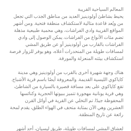
المعالم السياحية القريبة
يحيط بشاطئ أولودينيز العديد من مناطق الجذب التي تجعل
من ويُعد قاعدة مثالية لاستكشاف منطقة فتحية. ومن أشهر
المواقع القريبة وادي الفراشات، وهي محمية طبيعية مذهلة
تضم مئات الأنواع من الفراشات. يمكن الوصول إلى وادي
الفراشات بالقارب من أولودينيز أو عن طريق المشي
لمسافات طويلة من المنحدرات أعلاه، وهو يوفر للزوار فرصة
استكشاف بيئته المنعزلة والمورقة.
هناك وجهة شهيرة أخرى بالقرب من أولودينيز وهي مدينة
كاياكوي الليسية القديمة. والمعروفة أيضًا باسم قرية الأشباح.
تقع كاياكوي على بعد مسافة قصيرة بالسيارة من الشاطئ،
وهي قرية يونانية مهجورة تتميز ببيوتها الحجرية وكنائسها
المحفوظة جيدًا. تم التخلي عن القرية في أوائل القرن
العشرين وهي الآن بمثابة متحف في الهواء الطلق، يقدم لمحة
رائعة عن تاريخ المنطقة.
لعشاق المشي لمسافات طويلة، طريق ليسيان، أحد أشهر