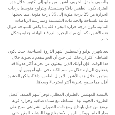
والصيف وأوائل الخريف. أشهر، من مايو إلى أكتوبر. خلال هذه
الفترة، يكون الطقس دافئًا ومشمسًا، ويتراوح متوسط ​​درجات
الحرارة من 25 درجة مئوية إلى 35 درجة مئوية، مما يجعلها
مثالية للسباحة والحمامات الشمسية وممارسة الرياضات
المائية. تكون درجة حرارة البحر دافئة بما يكفي للسباحة طوال
هذه الأشهر، كما أن مياه البحيرة الزرقاء الهادئة جذابة بشكل
خاص.
يعد شهري يوليو وأغسطس أشهر الذروة السياحية، حيث يكون
الشاطئ أكثر ازدحامًا. في حين أن الجو مفعم بالحيوية خلال
هذا الوقت، فإن أولئك الذين يبحثون عن تجربة أكثر هدوءًا قد
يفضلون الزيارة خلال مواسم الكتف في مايو أو يونيو أو
سبتمبر. خلال هذه الأشهر، لا يزال الطقس دافئًا، ولكن الحشود
أقل، مما يسمح بتجربة أكثر استرخاءً وسلامًا.
بالنسبة للمهتمين بالطيران المظلي، توفر أشهر الصيف أفضل
الظروف الجوية لهذا النشاط، مع سماء صافية وحرارة قوية
ترتفع من جبل باباداغ. ومع ذلك، الطيران الشراعي متاح على
مدار العام، ويمكن للزوار الاستمتاع بهذا النشاط المثير حتى