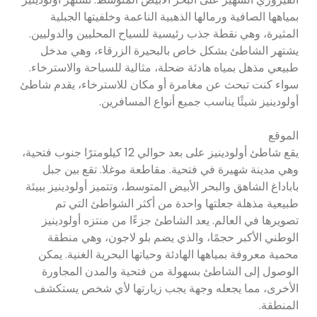
بمياهها الصافية ورمالها الذهبية الناعمة وخلفيتها الجبلية
المثيرة، وهي نقطة جذب رئيسية للسياح المحليين والدوليين.
يشتهر الشاطئ بشكل خاص بالبحيرة الزرقاء، وهي مدخل
طبيعي مذهل بمياه هادئة ضحلة، مثالية للسباحة والاسترخاء.
سواء كنت تبحث عن مغامرة أو مكان للاسترخاء، يقدم شاطئ
أولودينيز شيئًا يناسب جميع أنواع المسافرين.
الموقع
يقع شاطئ أولودينيز على بعد حوالي 12 كيلومترًا جنوب فتحية،
وهي مدينة شهيرة في فتحية. مقاطعة موغلا. تقع بين جبل
باباداغ الشاهق والبحر الأبيض المتوسط، وتتميز أولودينيز ببيئة
طبيعية مذهلة جعلتها واحدة من أكثر الشواطئ التي تم
تصويرها في العالم. يعد الشاطئ جزءًا من منتزه أولودينيز
الوطني الأكبر حجمًا، والذي يضم بلو لاجون، وهي منطقة
محمية معروفة بمياهها الهادئة وحياتها البحرية الغنية. يمكن
الوصول إلى الشاطئ بسهولة من فتحية والمدن المجاورة
الأخرى، مما يجعله وجهة يجب زيارتها لأي شخص يستكشف
المنطقة.