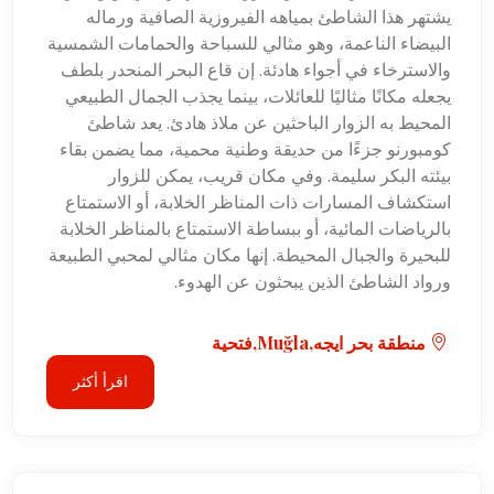
يشتهر هذا الشاطئ بمياهه الفيروزية الصافية ورماله
البيضاء الناعمة، وهو مثالي للسباحة والحمامات الشمسية
والاسترخاء في أجواء هادئة. إن قاع البحر المنحدر بلطف
يجعله مكانًا مثاليًا للعائلات، بينما يجذب الجمال الطبيعي
المحيط به الزوار الباحثين عن ملاذ هادئ. يعد شاطئ
كومبورنو جزءًا من حديقة وطنية محمية، مما يضمن بقاء
بيئته البكر سليمة. وفي مكان قريب، يمكن للزوار
استكشاف المسارات ذات المناظر الخلابة، أو الاستمتاع
بالرياضات المائية، أو ببساطة الاستمتاع بالمناظر الخلابة
للبحيرة والجبال المحيطة. إنها مكان مثالي لمحبي الطبيعة
ورواد الشاطئ الذين يبحثون عن الهدوء.
منطقة بحر ايجه,Muğla,فتحية
اقرأ أكثر