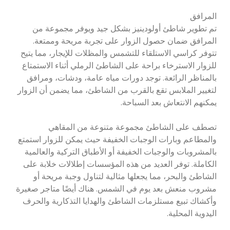
المرافق
تم تطوير شاطئ أولودينيز بشكل جيد ويوفر مجموعة من
المرافق ضمان حصول الزوار على تجربة مريحة وممتعة.
تتوفر كراسي الاستلقاء للتشمس والمظلات للإيجار، مما يتيح
للزوار الاسترخاء براحة على الشاطئ الرملي أثناء الاستمتاع
بالمناظر الرائعة. توجد دورات مياه عامة، ودشات، ومرافق
لتغيير الملابس تقع بالقرب من الشاطئ، مما يضمن أن الزوار
يمكنهم الانتعاش بعد السباحة.
تصطف على الشاطئ مجموعة متنوعة من المقاهي
والمطاعم وبارات الوجبات الخفيفة حيث يمكن للزوار استمتع
بالمشروبات والوجبات الخفيفة أو الأطباق التركية والعالمية
الكاملة. توفر العديد من هذه المؤسسات إطلالات خلابة على
الشاطئ والبحر، مما يجعلها مثالية لتناول وجبة مريحة أو
مشروب منعش بعد يوم في الشمس. هناك أيضًا متاجر صغيرة
وأكشاك تبيع مستلزمات الشاطئ والهدايا التذكارية والحرف
اليدوية المحلية.