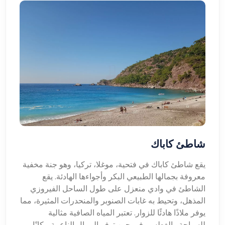
شاطئ كاباك
يقع شاطئ كاباك في فتحية، موغلا، تركيا، وهو جنة مخفية
معروفة بجمالها الطبيعي البكر وأجواءها الهادئة. يقع
الشاطئ في وادي منعزل على طول الساحل الفيروزي
المذهل، وتحيط به غابات الصنوبر والمنحدرات المثيرة، مما
يوفر ملاذًا هادئًا للزوار. تعتبر المياه الصافية مثالية
للسباحة والغطس، في حين توفر الرمال الناعمة مكانًا