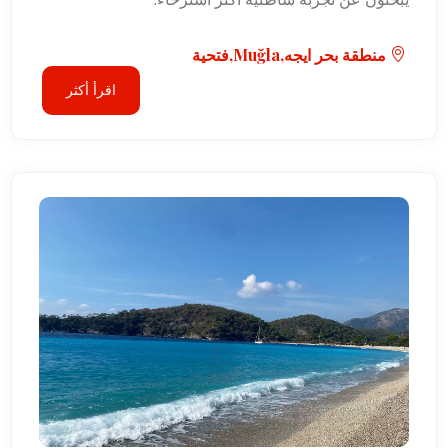
منطقة بحر ايجه,Muğla,فتحية
اقرأ أكثر