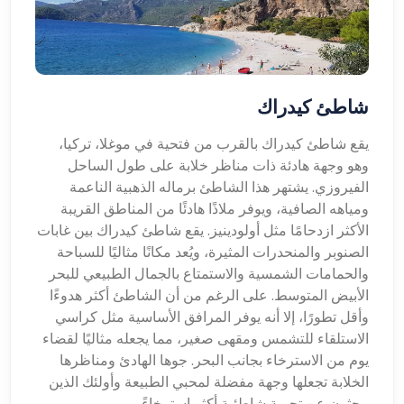
شاطئ كيدراك
يقع شاطئ كيدراك بالقرب من فتحية في موغلا، تركيا،
وهو وجهة هادئة ذات مناظر خلابة على طول الساحل
الفيروزي. يشتهر هذا الشاطئ برماله الذهبية الناعمة
ومياهه الصافية، ويوفر ملاذًا هادئًا من المناطق القريبة
الأكثر ازدحامًا مثل أولودينيز. يقع شاطئ كيدراك بين غابات
الصنوبر والمنحدرات المثيرة، ويُعد مكانًا مثاليًا للسباحة
والحمامات الشمسية والاستمتاع بالجمال الطبيعي للبحر
الأبيض المتوسط. على الرغم من أن الشاطئ أكثر هدوءًا
وأقل تطورًا، إلا أنه يوفر المرافق الأساسية مثل كراسي
الاستلقاء للتشمس ومقهى صغير، مما يجعله مثاليًا لقضاء
يوم من الاسترخاء بجانب البحر. جوها الهادئ ومناظرها
الخلابة تجعلها وجهة مفضلة لمحبي الطبيعة وأولئك الذين
يبحثون عن تجربة شاطئية أكثر استرخاءً.