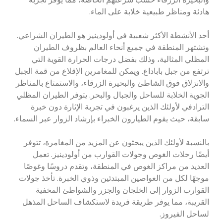
هادئة ومناظر طبيعية خلابة على الماء.
أحد الأنشطة الأكثر شعبية في أولودينيز هو الطيران الشراعي.
وتشتهر المنطقة في جميع أنحاء العالم بظروف الطيران
المظلي المثالية، وذلك بفضل درجات الحرارة القوية التي
ترتفع من جبل باباداغ. ويمكن للمغامرين الإقلاع من قمة الجبل
والانزلاق فوق الشاطئ والبحيرة الزرقاء، والاستمتاع بالمناظر
الجوية الخلابة للساحل والجبال والبحر. يتوفر الطيران المظلي
الترادفي لأولئك الذين يرغبون في تجربة الإثارة دون خبرة
سابقة، حيث يقوم الطيارون الخبراء بإرشاد الزوار عبر السماء.
بالنسبة لأولئك الذين يبحثون عن المزيد من المغامرة، تتوفر
أيضًا رحلات الغوص وجولات القوارب من أولودينيز. تعمل
العديد من مراكز الغوص في المنطقة، وتقدم دروسًا وغوصًا
موجهًا لكل من الغواصين المبتدئين وذوي الخبرة. تأخذ جولات
القوارب الزوار إلى الخلجان والجزر والشواطئ المخفية
القريبة، مما يوفر طريقة فريدة لاستكشاف الساحل المذهل
لساحل الفيروز.