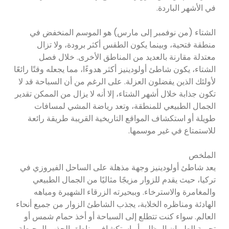
في الأشهر الباردة.
الشتاء (من نوفمبر إلى مارس) هو الموسم المنخفض في
منطقة فتحية، وبينما يكون الطقس أكثر برودة، ولا تزال
معتدلة مقارنة بالعديد من المناطق الأخرى. خلال فصل
الشتاء، يكون شاطئ أولودينيز أكثر هدوءًا، مما يجعله وقتًا رائعًا
لأولئك الذين يفضلون العزلة. على الرغم من أن السباحة قد لا
تكون جذابة خلال أشهر الشتاء، إلا أنه لا يزال من الممكن تقدير
الجمال الطبيعي للمنطقة، وتعد رياضة المشي لمسافات
طويلة أو استكشاف المواقع التاريخية القريبة طريقة رائعة
للاستمتاع في غير موسمها.
الملخص
يعد شاطئ أولودينيز وجهة مذهلة على الساحل الفيروزي في
تركيا، حيث يقدم للزوار مزيجًا مثاليًا من الجمال الطبيعي
والمغامرة والاسترخاء. وببحيرته الزرقاء الشهيرة ومياهه
الهادئة ومناظره الخلابة، يجذب الشاطئ الزوار من جميع أنحاء
العالم. سواء كنت تتطلع إلى السباحة أو أخذ حمام شمس أو
تجربة الطيران المظلي أو استكشاف مناطق الجذب المحيطة،