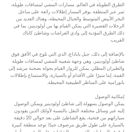
الطرق الطويلة في العالم. مسارات المشي لمسافات طويلة،
تمر عبر المنطقة. يوفر المسار إطلالات رائعة على ساحل
البحر الأبيض المتوسط ​​والجبال المحيطة، وهناك العديد من
الرحلات القصيرة التي يمكن القيام بها من أولودينيز، بما في
ذلك الطرق المؤدية إلى وادي الفراشات وشاطئ كاباك
القريب.
بالإضافة إلى ذلك، جبل باباداغ، الذي التي تلوح في الأفق فوق
شاطئ أولودينيز، وهي وجهة شعبية للمشي لمسافات طويلة
والطيران المظلي. يمكن للزوار القيام بجولة بصحبة مرشد إلى
القمة، إما سيرًا على الأقدام أو بالسيارة، والاستمتاع بإطلالات
بانورامية على المناظر الطبيعية المحيطة.
إمكانية الوصول
يمكن الوصول بسهولة إلى شاطئ أولودينيز ويمكن الوصول
إليه عبر وسائل مختلفة. النقل. بالنسبة لأولئك الذين يقودون
سياراتهم من فتحية، يقع الشاطئ على بعد حوالي 20 دقيقة
بالسيارة على طول طريق مرصوف جيدًا. توجد منطقة كبيرة
لوقوف السيارات بالقرب من الشاطئ، على الرغم من أنها