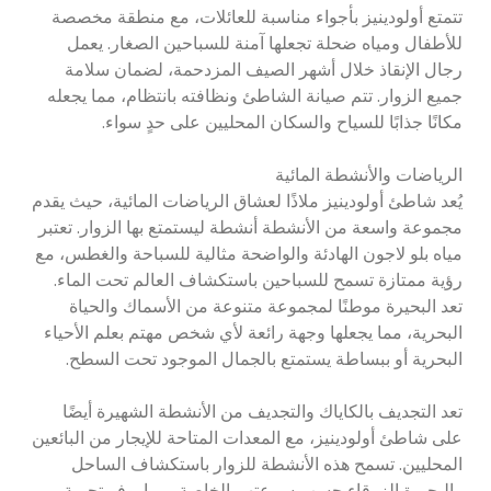
تتمتع أولودينيز بأجواء مناسبة للعائلات، مع منطقة مخصصة
للأطفال ومياه ضحلة تجعلها آمنة للسباحين الصغار. يعمل
رجال الإنقاذ خلال أشهر الصيف المزدحمة، لضمان سلامة
جميع الزوار. تتم صيانة الشاطئ ونظافته بانتظام، مما يجعله
مكانًا جذابًا للسياح والسكان المحليين على حدٍ سواء.
الرياضات والأنشطة المائية
يُعد شاطئ أولودينيز ملاذًا لعشاق الرياضات المائية، حيث يقدم
مجموعة واسعة من الأنشطة أنشطة ليستمتع بها الزوار. تعتبر
مياه بلو لاجون الهادئة والواضحة مثالية للسباحة والغطس، مع
رؤية ممتازة تسمح للسباحين باستكشاف العالم تحت الماء.
تعد البحيرة موطنًا لمجموعة متنوعة من الأسماك والحياة
البحرية، مما يجعلها وجهة رائعة لأي شخص مهتم بعلم الأحياء
البحرية أو ببساطة يستمتع بالجمال الموجود تحت السطح.
تعد التجديف بالكاياك والتجديف من الأنشطة الشهيرة أيضًا
على شاطئ أولودينيز، مع المعدات المتاحة للإيجار من البائعين
المحليين. تسمح هذه الأنشطة للزوار باستكشاف الساحل
والبحيرة الزرقاء حسب سرعتهم الخاصة، مما يوفر تجربة