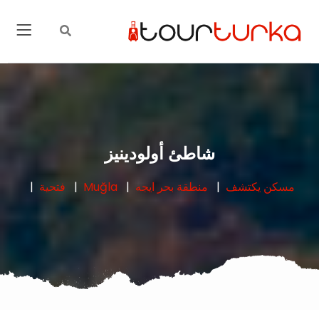
شاطئ أولودينيز
مسكن
يكتشف
منطقة بحر ايجه
Muğla
فتحية