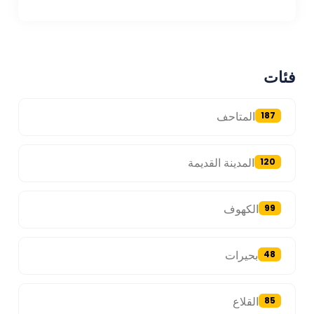
فئات
المتاحف
187
المدينة القديمة
120
الكهوف
99
بحيرات
48
القلاع
85