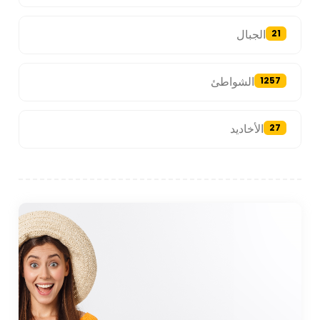
الجبال
21
الشواطئ
1257
الأخاديد
27