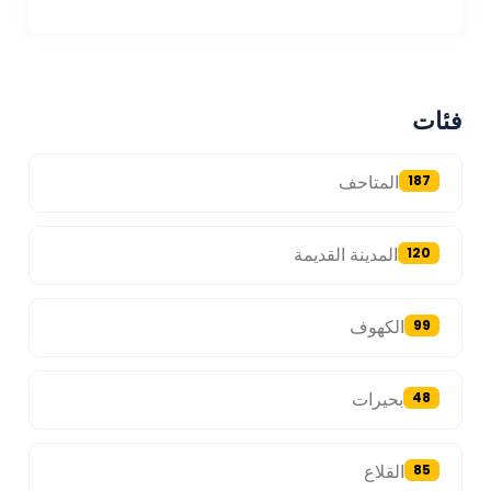
فئات
المتاحف
187
المدينة القديمة
120
الكهوف
99
بحيرات
48
القلاع
85