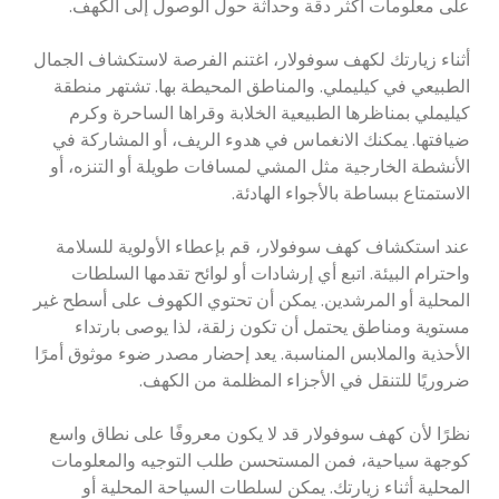
على معلومات أكثر دقة وحداثة حول الوصول إلى الكهف.
أثناء زيارتك لكهف سوفولار، اغتنم الفرصة لاستكشاف الجمال
الطبيعي في كيليملي. والمناطق المحيطة بها. تشتهر منطقة
كيليملي بمناظرها الطبيعية الخلابة وقراها الساحرة وكرم
ضيافتها. يمكنك الانغماس في هدوء الريف، أو المشاركة في
الأنشطة الخارجية مثل المشي لمسافات طويلة أو التنزه، أو
الاستمتاع ببساطة بالأجواء الهادئة.
عند استكشاف كهف سوفولار، قم بإعطاء الأولوية للسلامة
واحترام البيئة. اتبع أي إرشادات أو لوائح تقدمها السلطات
المحلية أو المرشدين. يمكن أن تحتوي الكهوف على أسطح غير
مستوية ومناطق يحتمل أن تكون زلقة، لذا يوصى بارتداء
الأحذية والملابس المناسبة. يعد إحضار مصدر ضوء موثوق أمرًا
ضروريًا للتنقل في الأجزاء المظلمة من الكهف.
نظرًا لأن كهف سوفولار قد لا يكون معروفًا على نطاق واسع
كوجهة سياحية، فمن المستحسن طلب التوجيه والمعلومات
المحلية أثناء زيارتك. يمكن لسلطات السياحة المحلية أو