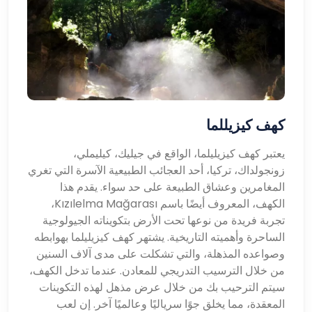
كهف كيزيللما
يعتبر كهف كيزيليلما، الواقع في جيليك، كيليملي،
زونجولداك، تركيا، أحد العجائب الطبيعية الآسرة التي تغري
المغامرين وعشاق الطبيعة على حد سواء. يقدم هذا
الكهف، المعروف أيضًا باسم Kızılelma Mağarası،
تجربة فريدة من نوعها تحت الأرض بتكويناته الجيولوجية
الساحرة وأهميته التاريخية. يشتهر كهف كيزيليلما بهوابطه
وصواعده المذهلة، والتي تشكلت على مدى آلاف السنين
من خلال الترسيب التدريجي للمعادن. عندما تدخل الكهف،
سيتم الترحيب بك من خلال عرض مذهل لهذه التكوينات
المعقدة، مما يخلق جوًا سرياليًا وعالميًا آخر. إن لعب