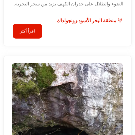
الضوء والظلال على جدران الكهف يزيد من سحر التجربة.
منطقة البحر الأسود,زونجولداك
اقرأ أكثر