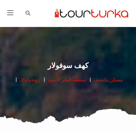
كهف سوفولار
مسكن
يكتشف
منطقة البحر الأسود
زونجولداك