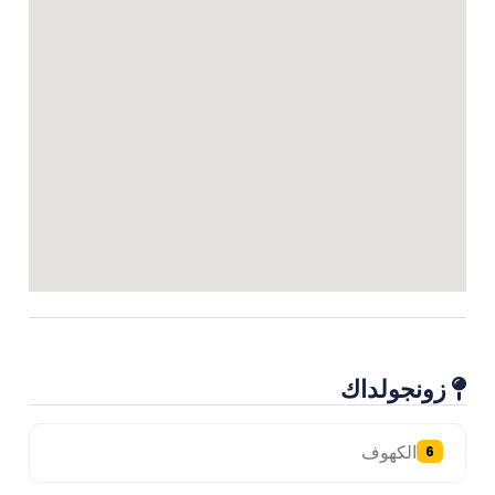
زونجولداك
الكهوف
6