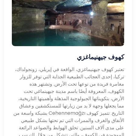
كهوف جيهنيماغزي
تعتبر كهوف جيهنيماغزي، الواقعة في إيريلي، زونجولداك،
تركيا، إحدى العجائب الطبيعية الجذابة التي توفر للزوار
مغامرة فريدة من نوعها تحت الأرض. وتشتهر هذه
الكهوف، المعروفة أيضًا باسم مدينة جيهينماغي تحت
الأرض، بتكويناتها الجيولوجية المذهلة وأهميتها التاريخية،
مما يجعلها وجهة لا بد من زيارتها للمستكشفين وعشاق
التاريخ. تتميز كهوف Cehennemağzı بشبكة واسعة من
الأنفاق والغرف والممرات التي تم نحتها بشكل طبيعي
على مدى آلاف السنين. تخلق الهوابط والصواعد الرائعة
الموجودة في الكهوف، والتي تتشكل من خلال الترسب