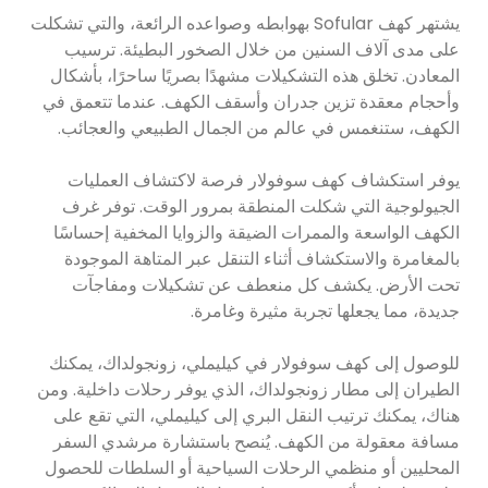
يشتهر كهف Sofular بهوابطه وصواعده الرائعة، والتي تشكلت
على مدى آلاف السنين من خلال الصخور البطيئة. ترسيب
المعادن. تخلق هذه التشكيلات مشهدًا بصريًا ساحرًا، بأشكال
وأحجام معقدة تزين جدران وأسقف الكهف. عندما تتعمق في
الكهف، ستنغمس في عالم من الجمال الطبيعي والعجائب.
يوفر استكشاف كهف سوفولار فرصة لاكتشاف العمليات
الجيولوجية التي شكلت المنطقة بمرور الوقت. توفر غرف
الكهف الواسعة والممرات الضيقة والزوايا المخفية إحساسًا
بالمغامرة والاستكشاف أثناء التنقل عبر المتاهة الموجودة
تحت الأرض. يكشف كل منعطف عن تشكيلات ومفاجآت
جديدة، مما يجعلها تجربة مثيرة وغامرة.
للوصول إلى كهف سوفولار في كيليملي، زونجولداك، يمكنك
الطيران إلى مطار زونجولداك، الذي يوفر رحلات داخلية. ومن
هناك، يمكنك ترتيب النقل البري إلى كيليملي، التي تقع على
مسافة معقولة من الكهف. يُنصح باستشارة مرشدي السفر
المحليين أو منظمي الرحلات السياحية أو السلطات للحصول