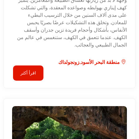
وجهة لا بد من زيارتها لعشاق الطبيعة والمغامرين. يتميز
كهف إينازي بهوابطه وصواعده المعقدة، والتي تشكلت
على مدى آلاف السنين من خلال الترسيب البطيء
للمعادن. وتخلق هذه التشكيلات عرضًا بصريًا يحبس
الأنفاس، بأشكال وأحجام فريدة تزين جدران وأسقف
الكهف. عندما تتعمق في الكهف، ستنغمس في عالم من
الجمال الطبيعي والعجائب.
منطقة البحر الأسود,زونجولداك
اقرأ أكثر