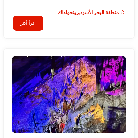
منطقة البحر الأسود,زونجولداك
اقرأ أكثر