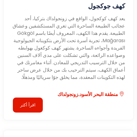
كهف جوكجول
يعد كهف كوكجول، الواقع في زونجولداك بتركيا، أحد
عجائب الطبيعة الساحرة التي تغري المستكشفين وعشاق
الطبيعة. يقدم هذا الكهف، المعروف أيضًا باسم Gökgöl
Mağarası، تجربة آسرة تحت الأرض بتكويناته الجيولوجية
الفريدة وأجواءه الساحرة. يشتهر كهف كوكغول بهوابطه
وصواعده الرائعة، والتي تشكلت على مدى آلاف السنين
من خلال الترسيب التدريجي للمعادن. أثناء مغامرتك في
أعماق الكهف، سيتم الترحيب بك من خلال عرض ساحر
لهذه التكوينات المعقدة، مما يخلق جوًا سرياليًا ومذهلًا.
منطقة البحر الأسود,زونجولداك
اقرأ أكثر