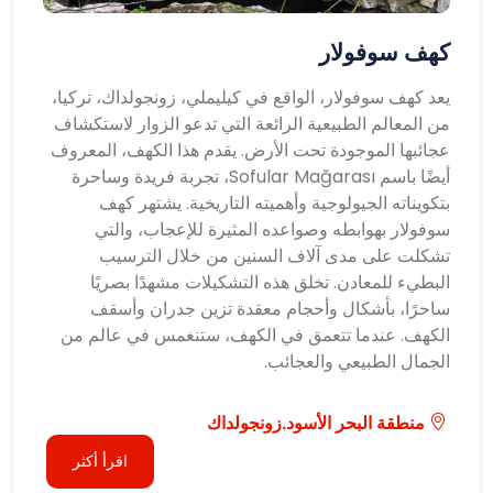
كهف سوفولار
يعد كهف سوفولار، الواقع في كيليملي، زونجولداك، تركيا،
من المعالم الطبيعية الرائعة التي تدعو الزوار لاستكشاف
عجائبها الموجودة تحت الأرض. يقدم هذا الكهف، المعروف
أيضًا باسم Sofular Mağarası، تجربة فريدة وساحرة
بتكويناته الجيولوجية وأهميته التاريخية. يشتهر كهف
سوفولار بهوابطه وصواعده المثيرة للإعجاب، والتي
تشكلت على مدى آلاف السنين من خلال الترسيب
البطيء للمعادن. تخلق هذه التشكيلات مشهدًا بصريًا
ساحرًا، بأشكال وأحجام معقدة تزين جدران وأسقف
الكهف. عندما تتعمق في الكهف، ستنغمس في عالم من
الجمال الطبيعي والعجائب.
منطقة البحر الأسود,زونجولداك
اقرأ أكثر