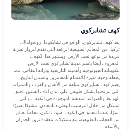
كهف تشايركوي
يعد كهف تشايركوي، الواقع في تشايكوما، زونجولداك،
تركيا، من المعالم الطبيعية الرائعة التي تقدم للزوار تجربة
فريدة من نوعها تحت الأرض. ويشتهر هذا الكهف،
المعروف أيضًا باسم مدينة تشايركوي تحت الأرض،
بتكويناته الجيولوجية وأهميته التاريخية وتراثه الثقافي، مما
يجعله وجهة مثيرة للاهتمام للمغامرين وعشاق التاريخ.
يضم كهف تشايركوي متاهة من الأنفاق والغرف والممرات
التي تم نحتها بشكل طبيعي على مدى آلاف السنين. تخلق
الهوابط والصواعد المذهلة الموجودة في الكهف، والتي
تتشكل من خلال الترسيب البطيء للمعادن، مشهدًا بصريًا
آسرًا. عندما تتعمق في الكهف، سوف تكون محاطًا بعالم
من العجائب الطبيعية، مع تشكيلات معقدة تزين الجدران
والأسقف.